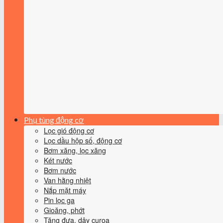
Phụ tùng động cơ
Lọc gió động cơ
Lọc dầu hộp số, động cơ
Bơm xăng, lọc xăng
Két nước
Bơm nước
Van hằng nhiệt
Nắp mặt máy
Pin lọc ga
Gioăng, phớt
Tăng đưa, dây curoa