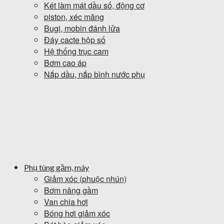
Két làm mát dầu số, động cơ
piston, xéc măng
Bugi, mobin đánh lửa
Đáy cacte hộp số
Hệ thống trục cam
Bơm cao áp
Nắp dầu, nắp bình nước phụ
Phụ tùng gầm, máy
Giảm xóc (phuộc nhún)
Bơm nâng gầm
Van chia hơi
Bóng hơi giảm xóc