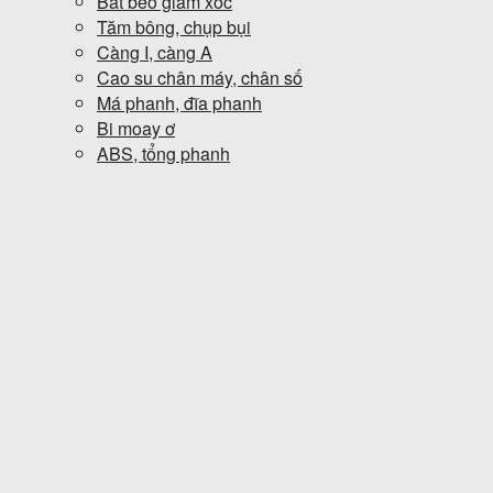
Bát bèo giảm xóc
Tăm bông, chụp bụi
Càng I, càng A
Cao su chân máy, chân số
Má phanh, đĩa phanh
Bi moay ơ
ABS, tổng phanh