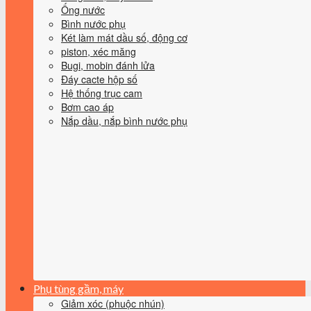
Ống nước
Bình nước phụ
Két làm mát dầu số, động cơ
piston, xéc măng
Bugi, mobin đánh lửa
Đáy cacte hộp số
Hệ thống trục cam
Bơm cao áp
Nắp dầu, nắp bình nước phụ
Phụ tùng gầm, máy
Giảm xóc (phuộc nhún)