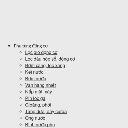
Phụ tùng động cơ
Lọc gió động cơ
Lọc dầu hộp số, động cơ
Bơm xăng, lọc xăng
Két nước
Bơm nước
Van hằng nhiệt
Nắp mặt máy
Pin lọc ga
Gioăng, phớt
Tăng đưa, dây curoa
Ống nước
Bình nước phụ