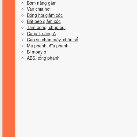
Bơm nâng gầm
Van chia hơi
Bóng hơi giảm xóc
Bát bèo giảm xóc
Tăm bông, chụp bụi
Càng I, càng A
Cao su chân máy, chân số
Má phanh, đĩa phanh
Bi moay ơ
ABS, tổng phanh