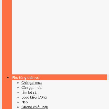
Phụ tùng thân vỏ
Chổi gạt mưa
Cần gạt mưa
tấm lót sàn
Logo biểu tượng
Nẹp
Gương chiếu hậu