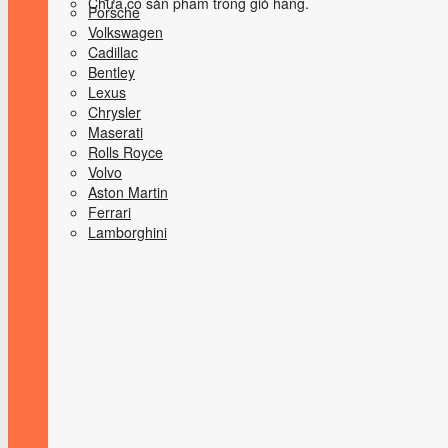
Chưa có sản phẩm trong giỏ hàng.
Porsche
Volkswagen
Cadillac
Bentley
Lexus
Chrysler
Maserati
Rolls Royce
Volvo
Aston Martin
Ferrari
Lamborghini