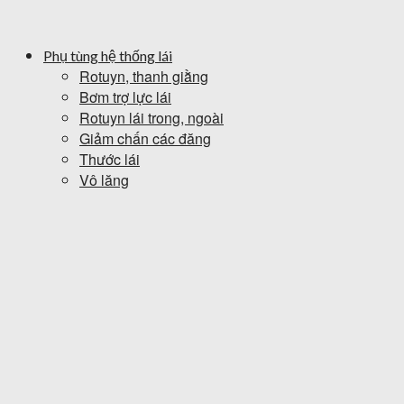
Phụ tùng hệ thống lái
Rotuyn, thanh giằng
Bơm trợ lực lái
Rotuyn lái trong, ngoài
Giảm chấn các đăng
Thước lái
Vô lăng