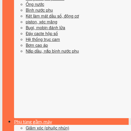
Ống nước
Bình nước phụ
Két làm mát dầu số, động cơ
piston, xéc măng
Bugi, mobin đánh lửa
Đáy cacte hộp số
Hệ thống trục cam
Bơm cao áp
Nắp dầu, nắp bình nước phụ
Phụ tùng gầm, máy
Giảm xóc (phuộc nhún)