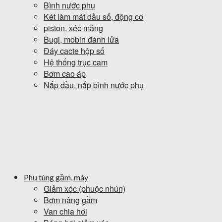
Bình nước phụ
Két làm mát dầu số, động cơ
piston, xéc măng
Bugi, mobin đánh lửa
Đáy cacte hộp số
Hệ thống trục cam
Bơm cao áp
Nắp dầu, nắp bình nước phụ
Phụ tùng gầm, máy
Giảm xóc (phuộc nhún)
Bơm nâng gầm
Van chia hơi