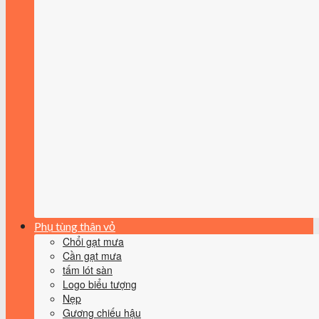
Phụ tùng thân vỏ
Chổi gạt mưa
Cần gạt mưa
tấm lót sàn
Logo biểu tượng
Nẹp
Gương chiếu hậu