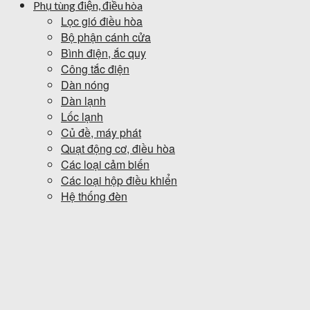
Phụ tùng điện, điều hòa
Lọc gió điều hòa
Bộ phận cánh cửa
Bình điện, ắc quy
Công tắc điện
Dàn nóng
Dàn lạnh
Lốc lạnh
Củ đề, máy phát
Quạt động cơ, điều hòa
Các loại cảm biến
Các loại hộp điều khiển
Hệ thống đèn