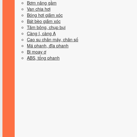
Bơm nâng gầm
Van chia hơi
Bóng hơi giảm xóc
Bát bèo giảm xóc
Tăm bông, chụp bụi
Càng I, càng A
Cao su chân máy, chân số
Má phanh, đĩa phanh
Bi moay ơ
ABS, tổng phanh