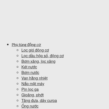
Phụ tùng động cơ
Lọc gió động cơ
Lọc dầu hộp số, động cơ
Bơm xăng, lọc xăng
Két nước
Bơm nước
Van hằng nhiệt
Nắp mặt máy
Pin lọc ga
Gioăng, phớt
Tăng đưa, dây curoa
Ống nước