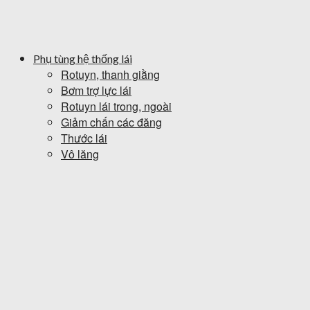
Phụ tùng hệ thống lái
Rotuyn, thanh giằng
Bơm trợ lực lái
Rotuyn lái trong, ngoài
Giảm chấn các đăng
Thước lái
Vô lăng