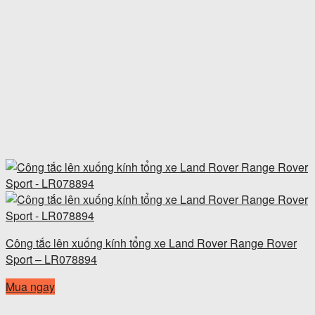
Công tắc lên xuống kính tổng xe Land Rover Range Rover
Sport – LR078894
Mua ngay