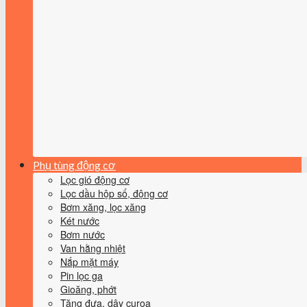
Phụ tùng động cơ
Lọc gió động cơ
Lọc dầu hộp số, động cơ
Bơm xăng, lọc xăng
Két nước
Bơm nước
Van hằng nhiệt
Nắp mặt máy
Pin lọc ga
Gioăng, phớt
Tăng đưa, dây curoa