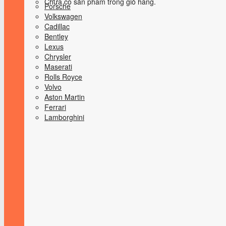
Chưa có sản phẩm trong giỏ hàng.
Porsche
Volkswagen
Cadillac
Bentley
Lexus
Chrysler
Maserati
Rolls Royce
Volvo
Aston Martin
Ferrari
Lamborghini