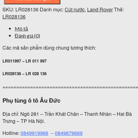
SKU:
LR028136
Danh mục:
Cút nước
,
Land Rover
Thẻ:
LR028136
Mô tả
Đánh giá (0)
Các mã sản phẩm dùng chung tương thích:
LR011997 – LR 011 997
LR028136 – LR 028 136
================================================
Phụ tùng ô tô Âu Đức
Địa chỉ: Ngõ 281 – Trần Khát Chân – Thanh Nhàn – Hai Bà
Trưng – TP Hà Nội.
Hotline:
0849919966
–
0849879669