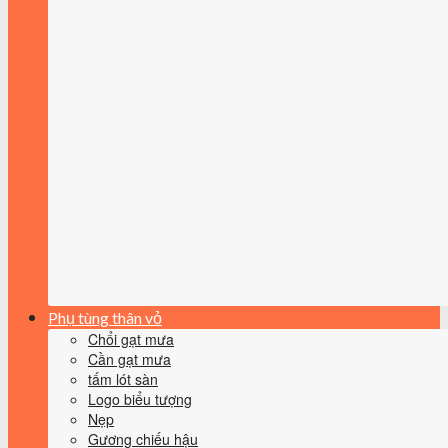
Phụ tùng thân vỏ
Chổi gạt mưa
Cần gạt mưa
tấm lót sàn
Logo biểu tượng
Nẹp
Gương chiếu hậu