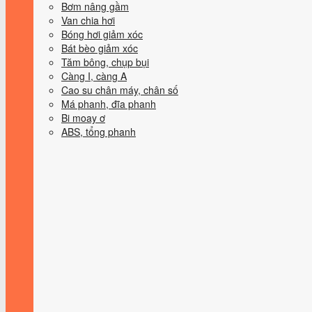
Bơm nâng gầm
Van chia hơi
Bóng hơi giảm xóc
Bát bèo giảm xóc
Tăm bông, chụp bụi
Càng I, càng A
Cao su chân máy, chân số
Má phanh, đĩa phanh
Bi moay ơ
ABS, tổng phanh