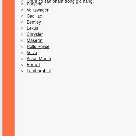
Chưa có sản phẩm trong giỏ hàng.
Porsche
Volkswagen
Cadillac
Bentley
Lexus
Chrysler
Maserati
Rolls Royce
Volvo
Aston Martin
Ferrari
Lamborghini