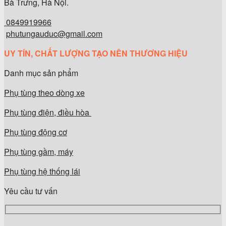
Bà Trưng, Hà Nội.
0849919966
phutungauduc@gmail.com
UY TÍN, CHẤT LƯỢNG TẠO NÊN THƯƠNG HIỆU
Danh mục sản phẩm
Phụ tùng theo dòng xe
Phụ tùng điện, điều hòa
Phụ tùng động cơ
Phụ tùng gầm, máy
Phụ tùng hệ thống lái
Yêu cầu tư vấn