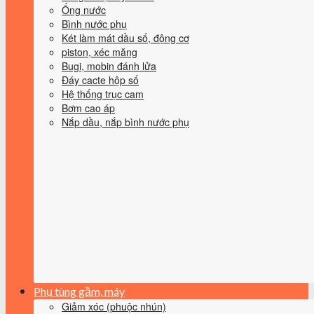
Ống nước
Bình nước phụ
Két làm mát dầu số, động cơ
piston, xéc măng
Bugi, mobin đánh lửa
Đáy cacte hộp số
Hệ thống trục cam
Bơm cao áp
Nắp dầu, nắp bình nước phụ
Phụ tùng gầm, máy
Giảm xóc (phuộc nhún)