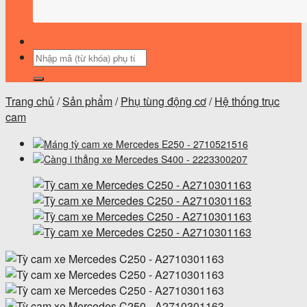
Tìm
kiếm:
Trang chủ
/
Sản phẩm
/
Phụ tùng động cơ
/
Hệ thống trục
cam