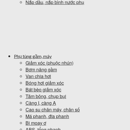
Nắp dầu, nắp bình nước phụ
Phụ tùng gầm, máy
Giảm xóc (phuộc nhún)
Bơm nâng gầm
Van chia hơi
Bóng hơi giảm xóc
Bát bèo giảm xóc
Tăm bông, chụp bụi
Càng I, càng A
Cao su chân máy, chân số
Má phanh, đĩa phanh
Bi moay ơ
ABS, tổng phanh