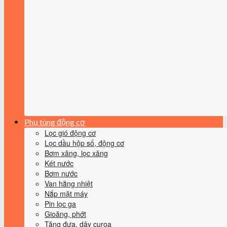
Phụ tùng động cơ
Lọc gió động cơ
Lọc dầu hộp số, động cơ
Bơm xăng, lọc xăng
Két nước
Bơm nước
Van hằng nhiệt
Nắp mặt máy
Pin lọc ga
Gioăng, phớt
Tăng đưa, dây curoa