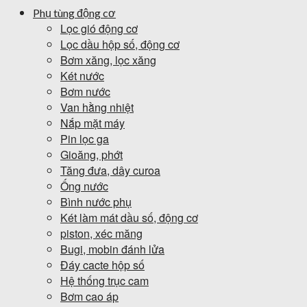
Phụ tùng động cơ
Lọc gió động cơ
Lọc dầu hộp số, động cơ
Bơm xăng, lọc xăng
Két nước
Bơm nước
Van hằng nhiệt
Nắp mặt máy
Pin lọc ga
Gioăng, phớt
Tăng đưa, dây curoa
Ống nước
Bình nước phụ
Két làm mát dầu số, động cơ
piston, xéc măng
Bugi, mobin đánh lửa
Đáy cacte hộp số
Hệ thống trục cam
Bơm cao áp