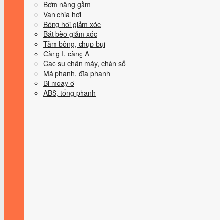
Bơm nâng gầm
Van chia hơi
Bóng hơi giảm xóc
Bát bèo giảm xóc
Tăm bông, chụp bụi
Càng I, càng A
Cao su chân máy, chân số
Má phanh, đĩa phanh
Bi moay ơ
ABS, tổng phanh