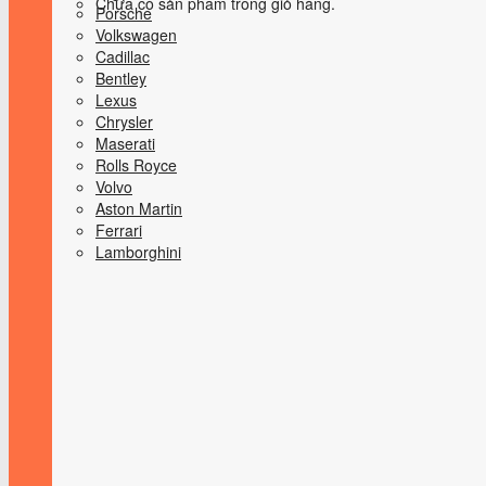
Chưa có sản phẩm trong giỏ hàng.
Porsche
Volkswagen
Cadillac
Bentley
Lexus
Chrysler
Maserati
Rolls Royce
Volvo
Aston Martin
Ferrari
Lamborghini