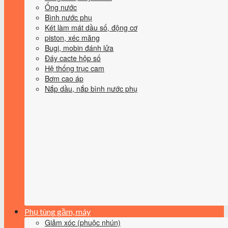
Ống nước
Bình nước phụ
Két làm mát dầu số, động cơ
piston, xéc măng
Bugi, mobin đánh lửa
Đáy cacte hộp số
Hệ thống trục cam
Bơm cao áp
Nắp dầu, nắp bình nước phụ
Phụ tùng gầm, máy
Giảm xóc (phuộc nhún)