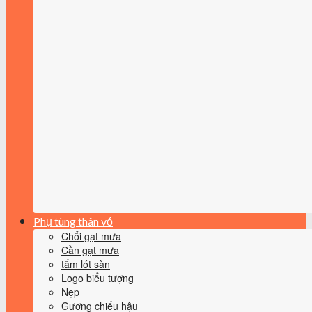
Phụ tùng thân vỏ
Chổi gạt mưa
Cần gạt mưa
tấm lót sàn
Logo biểu tượng
Nẹp
Gương chiếu hậu