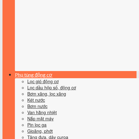
Phụ tùng động cơ
Lọc gió động cơ
Lọc dầu hộp số, động cơ
Bơm xăng, lọc xăng
Két nước
Bơm nước
Van hằng nhiệt
Nắp mặt máy
Pin lọc ga
Gioăng, phớt
Tăng đưa, dây curoa