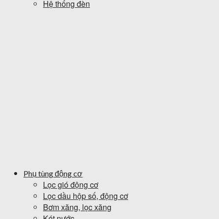
Hệ thống đèn
Phụ tùng động cơ
Lọc gió động cơ
Lọc dầu hộp số, động cơ
Bơm xăng, lọc xăng
Két nước