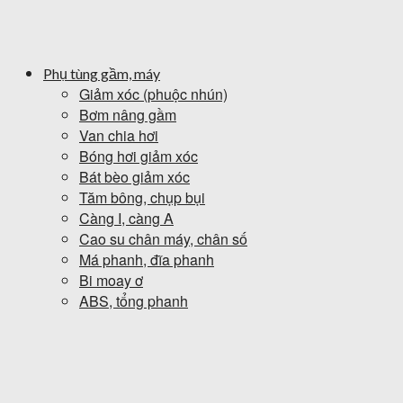
Phụ tùng gầm, máy
Giảm xóc (phuộc nhún)
Bơm nâng gầm
Van chia hơi
Bóng hơi giảm xóc
Bát bèo giảm xóc
Tăm bông, chụp bụi
Càng I, càng A
Cao su chân máy, chân số
Má phanh, đĩa phanh
Bi moay ơ
ABS, tổng phanh