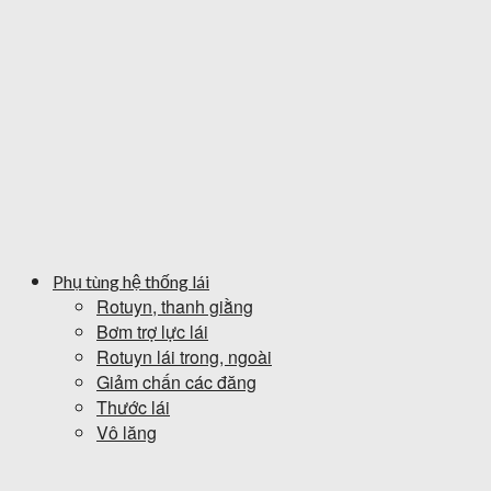
Phụ tùng hệ thống lái
Rotuyn, thanh giằng
Bơm trợ lực lái
Rotuyn lái trong, ngoài
Giảm chấn các đăng
Thước lái
Vô lăng