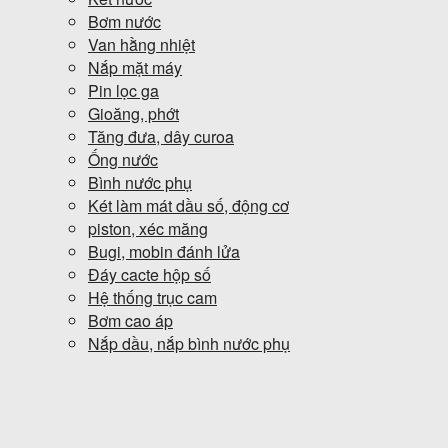
Bơm nước
Van hằng nhiệt
Nắp mặt máy
Pin lọc ga
Gioăng, phớt
Tăng đưa, dây curoa
Ống nước
Bình nước phụ
Két làm mát dầu số, động cơ
piston, xéc măng
Bugi, mobin đánh lửa
Đáy cacte hộp số
Hệ thống trục cam
Bơm cao áp
Nắp dầu, nắp bình nước phụ