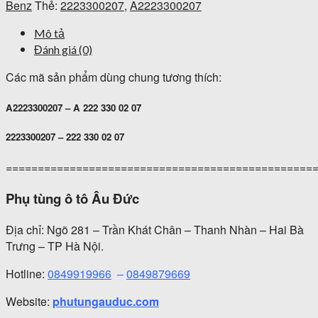
Benz
Thẻ:
2223300207
,
A2223300207
Mô tả
Đánh giá (0)
Các mã sản phẩm dùng chung tương thích:
A2223300207 – A 222 330 02 07
2223300207 – 222 330 02 07
================================================
Phụ tùng ô tô Âu Đức
Địa chỉ: Ngõ 281 – Trần Khát Chân – Thanh Nhàn – Hai Bà
Trưng – TP Hà Nội.
Hotline:
0849919966
–
0849879669
Website:
phutungauduc.com