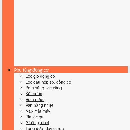
Phụ tùng động cơ
Lọc gió động cơ
Lọc dầu hộp số, động cơ
Bơm xăng, lọc xăng
Két nước
Bơm nước
Van hằng nhiệt
Nắp mặt máy
Pin lọc ga
Gioăng, phớt
Tăng đưa, dây curoa