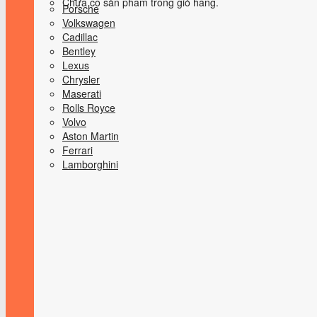
Chưa có sản phẩm trong giỏ hàng.
Porsche
Volkswagen
Cadillac
Bentley
Lexus
Chrysler
Maserati
Rolls Royce
Volvo
Aston Martin
Ferrari
Lamborghini