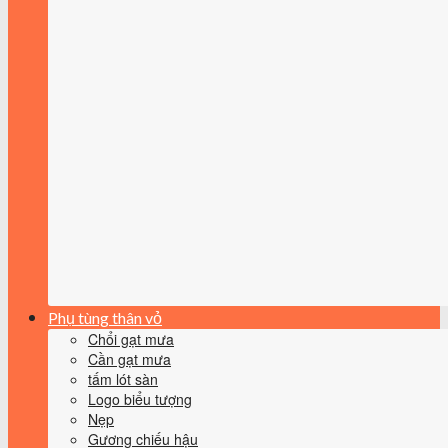
Phụ tùng thân vỏ
Chổi gạt mưa
Cần gạt mưa
tấm lót sàn
Logo biểu tượng
Nẹp
Gương chiếu hậu