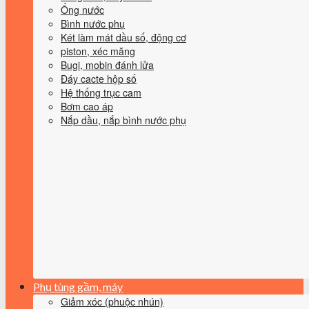
Ống nước
Bình nước phụ
Két làm mát dầu số, động cơ
piston, xéc măng
Bugi, mobin đánh lửa
Đáy cacte hộp số
Hệ thống trục cam
Bơm cao áp
Nắp dầu, nắp bình nước phụ
Phụ tùng gầm, máy
Giảm xóc (phuộc nhún)