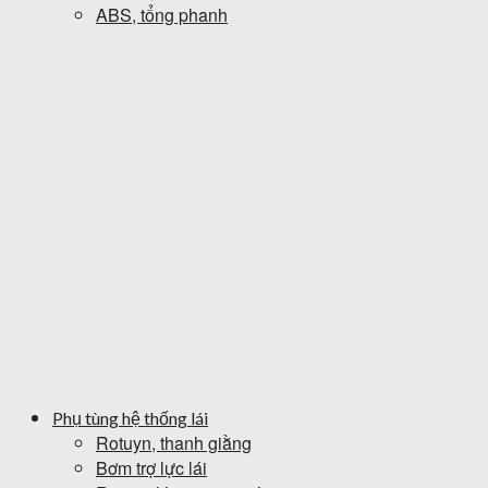
ABS, tổng phanh
Phụ tùng hệ thống lái
Rotuyn, thanh giằng
Bơm trợ lực lái