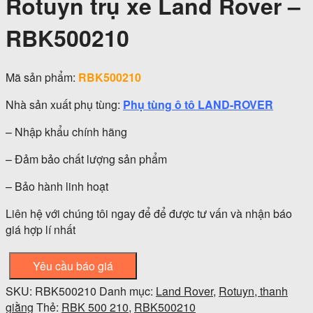
Rotuyn trụ xe Land Rover –
RBK500210
Mã sản phẩm:
RBK500210
Nhà sản xuất phụ tùng:
Phụ tùng ô tô LAND-ROVER
– Nhập khẩu chính hãng
– Đảm bảo chất lượng sản phẩm
– Bảo hành linh hoạt
Liên hệ với chúng tôi ngay để để được tư vấn và nhận báo
giá hợp lí nhất
Yêu cầu báo giá
SKU:
RBK500210
Danh mục:
Land Rover
,
Rotuyn, thanh
giằng
Thẻ:
RBK 500 210
,
RBK500210