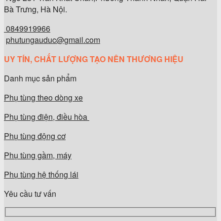
Bà Trưng, Hà Nội.
0849919966
phutungauduc@gmail.com
UY TÍN, CHẤT LƯỢNG TẠO NÊN THƯƠNG HIỆU
Danh mục sản phẩm
Phụ tùng theo dòng xe
Phụ tùng điện, điều hòa
Phụ tùng động cơ
Phụ tùng gầm, máy
Phụ tùng hệ thống lái
Yêu cầu tư vấn