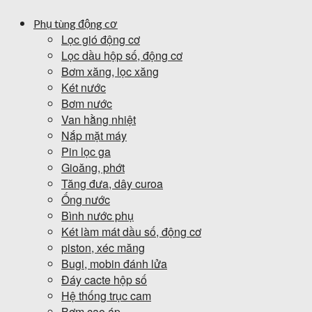
Phụ tùng động cơ
Lọc gió động cơ
Lọc dầu hộp số, động cơ
Bơm xăng, lọc xăng
Két nước
Bơm nước
Van hằng nhiệt
Nắp mặt máy
Pin lọc ga
Gioăng, phớt
Tăng đưa, dây curoa
Ống nước
Bình nước phụ
Két làm mát dầu số, động cơ
piston, xéc măng
Bugi, mobin đánh lửa
Đáy cacte hộp số
Hệ thống trục cam
Bơm cao áp