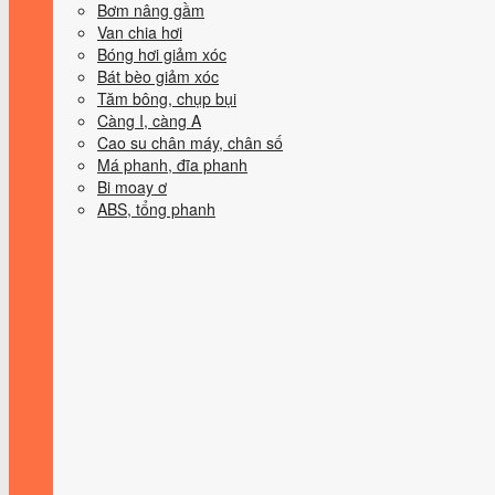
Bơm nâng gầm
Van chia hơi
Bóng hơi giảm xóc
Bát bèo giảm xóc
Tăm bông, chụp bụi
Càng I, càng A
Cao su chân máy, chân số
Má phanh, đĩa phanh
Bi moay ơ
ABS, tổng phanh