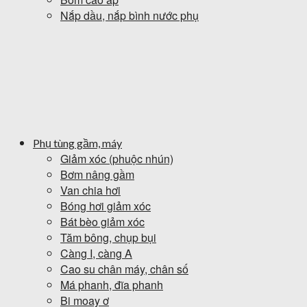
Nắp dầu, nắp bình nước phụ
Phụ tùng gầm, máy
Giảm xóc (phuộc nhún)
Bơm nâng gầm
Van chia hơi
Bóng hơi giảm xóc
Bát bèo giảm xóc
Tăm bông, chụp bụi
Càng I, càng A
Cao su chân máy, chân số
Má phanh, đĩa phanh
Bi moay ơ