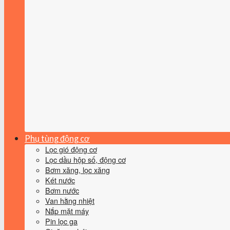
Phụ tùng động cơ
Lọc gió động cơ
Lọc dầu hộp số, động cơ
Bơm xăng, lọc xăng
Két nước
Bơm nước
Van hằng nhiệt
Nắp mặt máy
Pin lọc ga