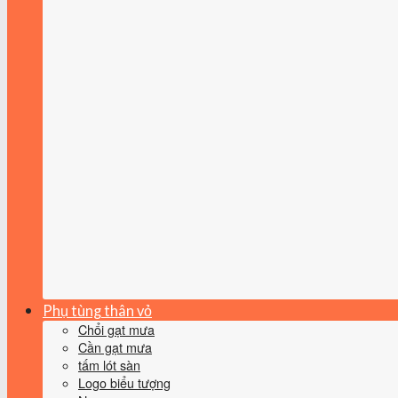
Phụ tùng thân vỏ
Chổi gạt mưa
Cần gạt mưa
tấm lót sàn
Logo biểu tượng