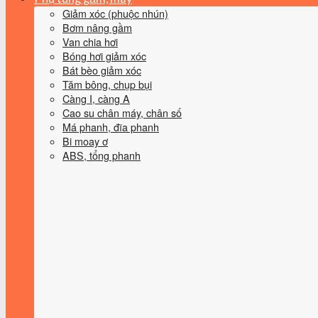
Giảm xóc (phuộc nhún)
Bơm nâng gầm
Van chia hơi
Bóng hơi giảm xóc
Bát bèo giảm xóc
Tăm bông, chụp bụi
Càng I, càng A
Cao su chân máy, chân số
Má phanh, đĩa phanh
Bi moay ơ
ABS, tổng phanh