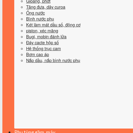
Gioăng, phớt
Tăng đưa, dây curoa
Ống nước
Bình nước phụ
Két làm mát dầu số, động cơ
piston, xéc măng
Bugi, mobin đánh lửa
Đáy cacte hộp số
Hệ thống trục cam
Bơm cao áp
Nắp dầu, nắp bình nước phụ
Phụ tùng gầm, máy