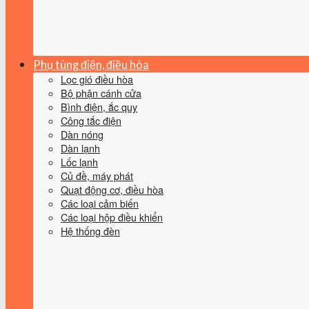
Phụ tùng điện, điều hòa
Lọc gió điều hòa
Bộ phận cánh cửa
Bình điện, ắc quy
Công tắc điện
Dàn nóng
Dàn lạnh
Lốc lạnh
Củ đề, máy phát
Quạt động cơ, điều hòa
Các loại cảm biến
Các loại hộp điều khiển
Hệ thống đèn