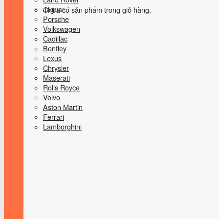
Jaguar
Chưa có sản phẩm trong giỏ hàng.
Porsche
Volkswagen
Cadillac
Bentley
Lexus
Chrysler
Maserati
Rolls Royce
Volvo
Aston Martin
Ferrari
Lamborghini