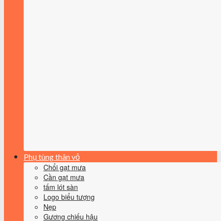
Phụ tùng thân vỏ
Chổi gạt mưa
Cần gạt mưa
tấm lót sàn
Logo biểu tượng
Nẹp
Gương chiếu hậu