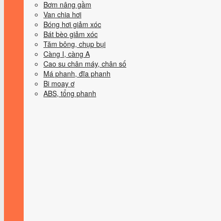
Bơm nâng gầm
Van chia hơi
Bóng hơi giảm xóc
Bát bèo giảm xóc
Tăm bông, chụp bụi
Càng I, càng A
Cao su chân máy, chân số
Má phanh, đĩa phanh
Bi moay ơ
ABS, tổng phanh