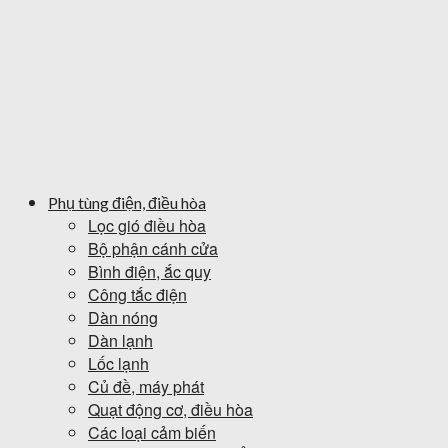
Phụ tùng điện, điều hòa
Lọc gió điều hòa
Bộ phận cánh cửa
Bình điện, ắc quy
Công tắc điện
Dàn nóng
Dàn lạnh
Lốc lạnh
Củ đề, máy phát
Quạt động cơ, điều hòa
Các loại cảm biến