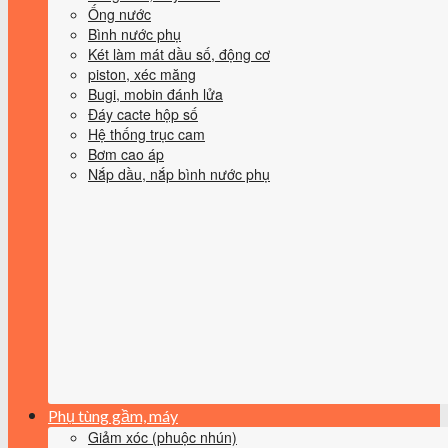
Ống nước
Bình nước phụ
Két làm mát dầu số, động cơ
piston, xéc măng
Bugi, mobin đánh lửa
Đáy cacte hộp số
Hệ thống trục cam
Bơm cao áp
Nắp dầu, nắp bình nước phụ
Phụ tùng gầm, máy
Giảm xóc (phuộc nhún)