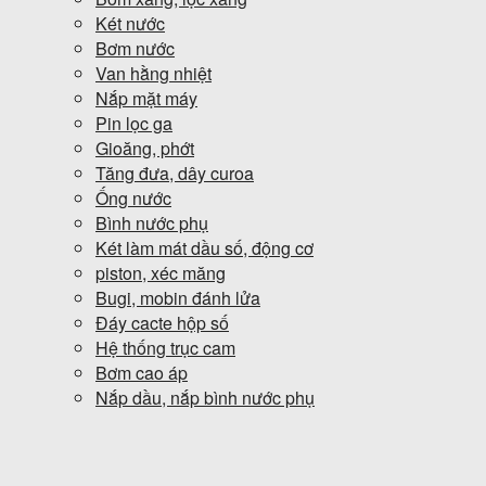
Két nước
Bơm nước
Van hằng nhiệt
Nắp mặt máy
Pin lọc ga
Gioăng, phớt
Tăng đưa, dây curoa
Ống nước
Bình nước phụ
Két làm mát dầu số, động cơ
piston, xéc măng
Bugi, mobin đánh lửa
Đáy cacte hộp số
Hệ thống trục cam
Bơm cao áp
Nắp dầu, nắp bình nước phụ