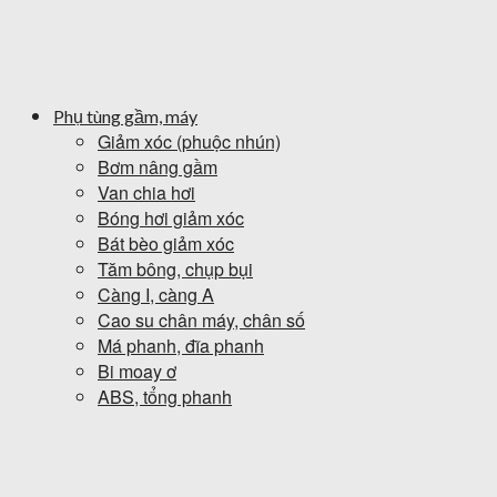
Phụ tùng gầm, máy
Giảm xóc (phuộc nhún)
Bơm nâng gầm
Van chia hơi
Bóng hơi giảm xóc
Bát bèo giảm xóc
Tăm bông, chụp bụi
Càng I, càng A
Cao su chân máy, chân số
Má phanh, đĩa phanh
Bi moay ơ
ABS, tổng phanh