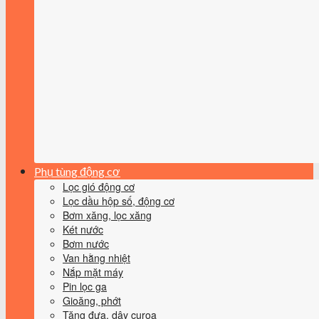
Phụ tùng động cơ
Lọc gió động cơ
Lọc dầu hộp số, động cơ
Bơm xăng, lọc xăng
Két nước
Bơm nước
Van hằng nhiệt
Nắp mặt máy
Pin lọc ga
Gioăng, phớt
Tăng đưa, dây curoa