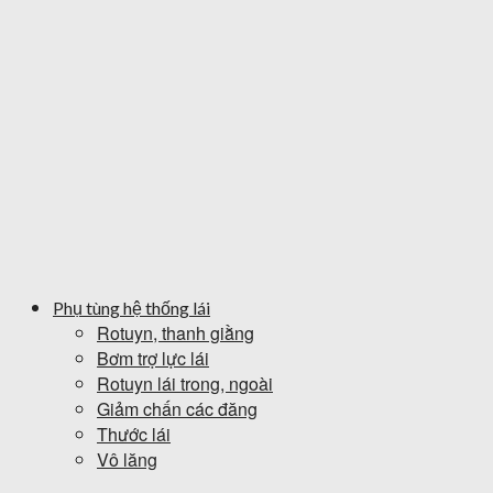
Phụ tùng hệ thống lái
Rotuyn, thanh giằng
Bơm trợ lực lái
Rotuyn lái trong, ngoài
Giảm chấn các đăng
Thước lái
Vô lăng