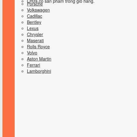
Chưa có sản phẩm trong giỏ hàng.
Porsche
Volkswagen
Cadillac
Bentley
Lexus
Chrysler
Maserati
Rolls Royce
Volvo
Aston Martin
Ferrari
Lamborghini