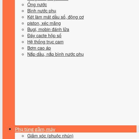
Ống nước
Bình nước phụ
Két làm mát dầu số, động cơ
piston, xéc măng
Bugi, mobin đánh lửa
Đáy cacte hộp số
Hệ thống trục cam
Bơm cao áp
Nắp dầu, nắp bình nước phụ
Phụ tùng gầm, máy
Giảm xóc (phuộc nhún)