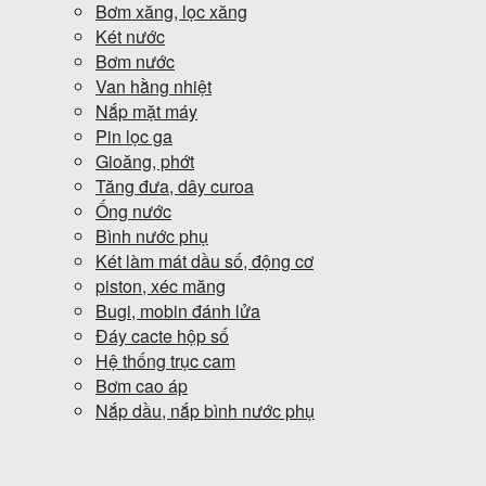
Bơm xăng, lọc xăng
Két nước
Bơm nước
Van hằng nhiệt
Nắp mặt máy
Pin lọc ga
Gioăng, phớt
Tăng đưa, dây curoa
Ống nước
Bình nước phụ
Két làm mát dầu số, động cơ
piston, xéc măng
Bugi, mobin đánh lửa
Đáy cacte hộp số
Hệ thống trục cam
Bơm cao áp
Nắp dầu, nắp bình nước phụ