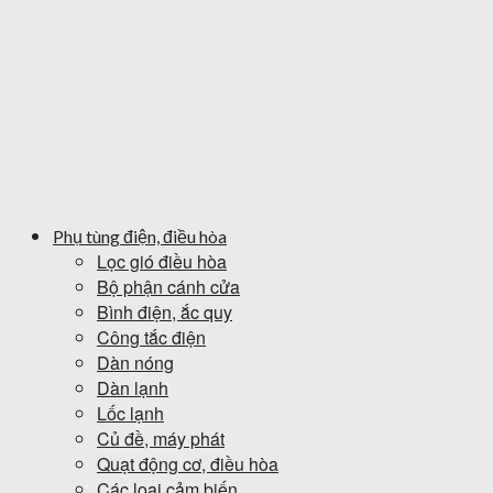
Phụ tùng điện, điều hòa
Lọc gió điều hòa
Bộ phận cánh cửa
Bình điện, ắc quy
Công tắc điện
Dàn nóng
Dàn lạnh
Lốc lạnh
Củ đề, máy phát
Quạt động cơ, điều hòa
Các loại cảm biến