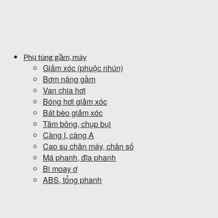
Phụ tùng gầm, máy
Giảm xóc (phuộc nhún)
Bơm nâng gầm
Van chia hơi
Bóng hơi giảm xóc
Bát bèo giảm xóc
Tăm bông, chụp bụi
Càng I, càng A
Cao su chân máy, chân số
Má phanh, đĩa phanh
Bi moay ơ
ABS, tổng phanh