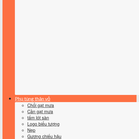
Phụ tùng thân vỏ
Chổi gạt mưa
Cần gạt mưa
tấm lót sàn
Logo biểu tượng
Nẹp
Gương chiếu hậu