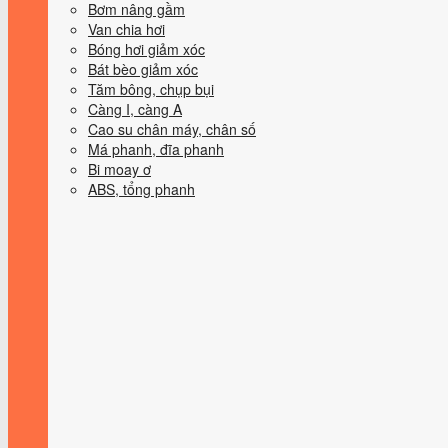
Bơm nâng gầm
Van chia hơi
Bóng hơi giảm xóc
Bát bèo giảm xóc
Tăm bông, chụp bụi
Càng I, càng A
Cao su chân máy, chân số
Má phanh, đĩa phanh
Bi moay ơ
ABS, tổng phanh