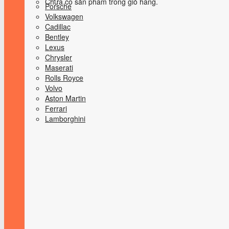
Chưa có sản phẩm trong giỏ hàng.
Porsche
Volkswagen
Cadillac
Bentley
Lexus
Chrysler
Maserati
Rolls Royce
Volvo
Aston Martin
Ferrari
Lamborghini