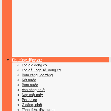
Phụ tùng động cơ
Lọc gió động cơ
Lọc dầu hộp số, động cơ
Bơm xăng, lọc xăng
Két nước
Bơm nước
Van hằng nhiệt
Nắp mặt máy
Pin lọc ga
Gioăng, phớt
Tăng đưa, dây curoa