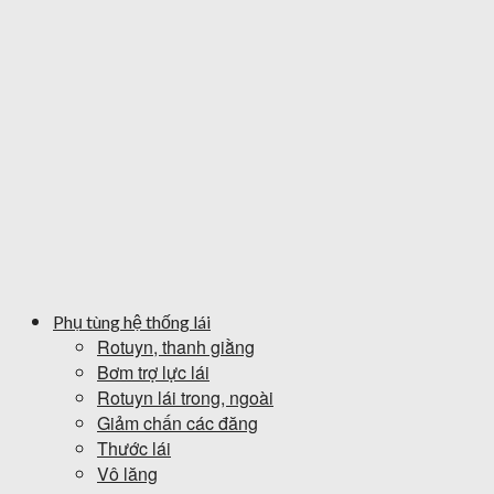
Phụ tùng hệ thống lái
Rotuyn, thanh giằng
Bơm trợ lực lái
Rotuyn lái trong, ngoài
Giảm chấn các đăng
Thước lái
Vô lăng