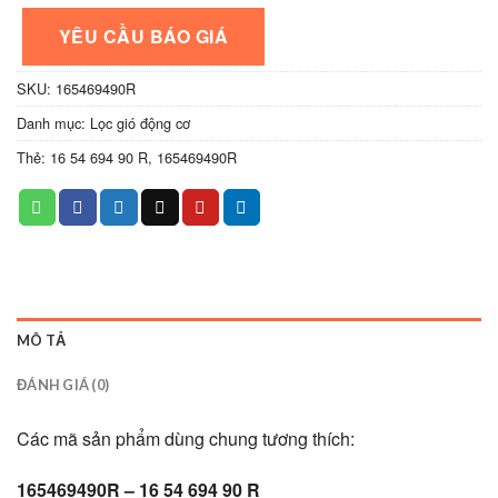
YÊU CẦU BÁO GIÁ
SKU:
165469490R
Danh mục:
Lọc gió động cơ
Thẻ:
16 54 694 90 R
,
165469490R
MÔ TẢ
ĐÁNH GIÁ (0)
Các mã sản phẩm dùng chung tương thích:
165469490R – 16 54 694 90 R