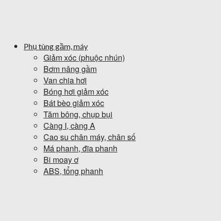
Phụ tùng gầm, máy
Giảm xóc (phuộc nhún)
Bơm nâng gầm
Van chia hơi
Bóng hơi giảm xóc
Bát bèo giảm xóc
Tăm bông, chụp bụi
Càng I, càng A
Cao su chân máy, chân số
Má phanh, đĩa phanh
Bi moay ơ
ABS, tổng phanh