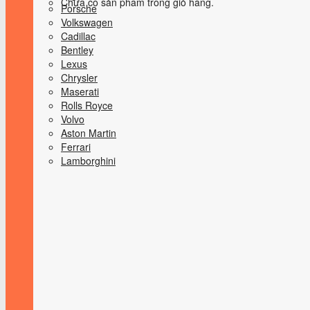
Chưa có sản phẩm trong giỏ hàng.
Porsche
Volkswagen
Cadillac
Bentley
Lexus
Chrysler
Maserati
Rolls Royce
Volvo
Aston Martin
Ferrari
Lamborghini