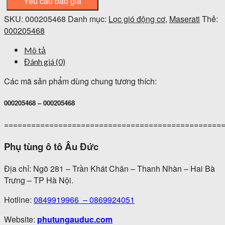
Yêu cầu báo giá
SKU:
000205468
Danh mục:
Lọc gió động cơ
,
Maserati
Thẻ:
000205468
Mô tả
Đánh giá (0)
Các mã sản phẩm dùng chung tương thích:
000205468 – 000205468
================================================
Phụ tùng ô tô Âu Đức
Địa chỉ: Ngõ 281 – Trần Khát Chân – Thanh Nhàn – Hai Bà
Trưng – TP Hà Nội.
Hotline:
0849919966
–
0869924051
Website:
phutungauduc.com