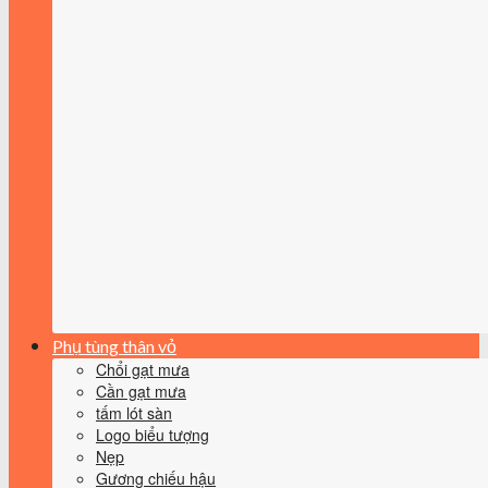
Phụ tùng thân vỏ
Chổi gạt mưa
Cần gạt mưa
tấm lót sàn
Logo biểu tượng
Nẹp
Gương chiếu hậu