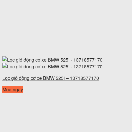
Lọc gió động cơ xe BMW 525i – 13718577170
Mua ngay