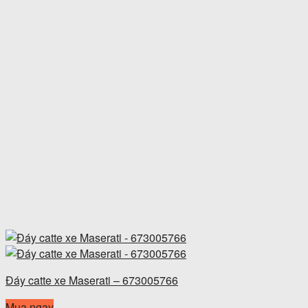
Đáy catte xe Maserati – 673005766
Mua ngay