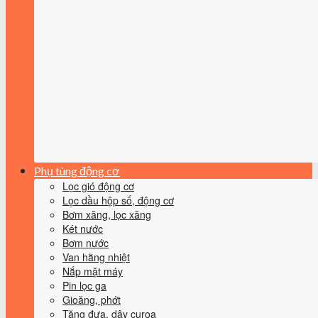
Phụ tùng động cơ
Lọc gió động cơ
Lọc dầu hộp số, động cơ
Bơm xăng, lọc xăng
Két nước
Bơm nước
Van hằng nhiệt
Nắp mặt máy
Pin lọc ga
Gioăng, phớt
Tăng đưa, dây curoa