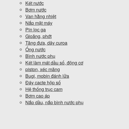
Két nước
Bơm nước
Van hằng nhiệt
Nắp mặt máy
Pin lọc ga
Gioăng, phớt
Tăng đưa, dây curoa
Ống nước
Bình nước phụ
Két làm mát dầu số, động cơ
piston, xéc măng
Bugi, mobin đánh lửa
Đáy cacte hộp số
Hệ thống trục cam
Bơm cao áp
Nắp dầu, nắp bình nước phụ