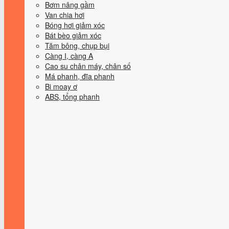
Bơm nâng gầm
Van chia hơi
Bóng hơi giảm xóc
Bát bèo giảm xóc
Tăm bông, chụp bụi
Càng I, càng A
Cao su chân máy, chân số
Má phanh, đĩa phanh
Bi moay ơ
ABS, tổng phanh