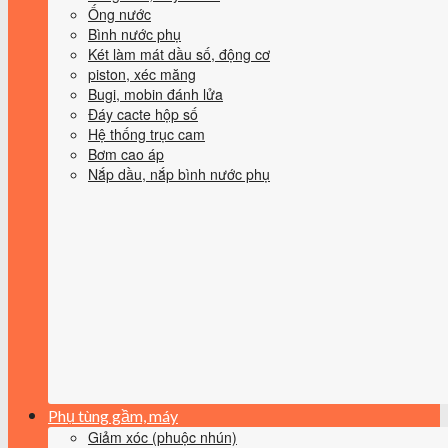
Ống nước
Bình nước phụ
Két làm mát dầu số, động cơ
piston, xéc măng
Bugi, mobin đánh lửa
Đáy cacte hộp số
Hệ thống trục cam
Bơm cao áp
Nắp dầu, nắp bình nước phụ
Phụ tùng gầm, máy
Giảm xóc (phuộc nhún)