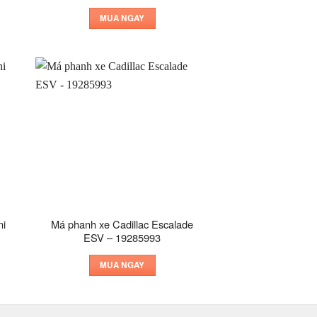
MUA NGAY
ni
Má phanh xe Cadillac Escalade
ESV – 19285993
MUA NGAY