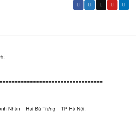
h:
==================================
anh Nhàn – Hai Bà Trưng – TP Hà Nội.