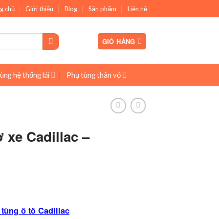
g chủ
Giới thiệu
Blog
Sản phẩm
Liên hệ
GIỎ HÀNG
ùng hệ thống lái
Phụ tùng thân vỏ
 xe Cadillac –
tùng ô tô Cadillac