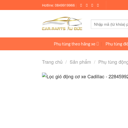
Skip
Hotline:
0849919966
|
to
content
Tìm
kiếm:
Phụ tùng theo hãng xe
Phụ tùng điệ
Trang chủ
/
Sản phẩm
/
Phụ tùng độn