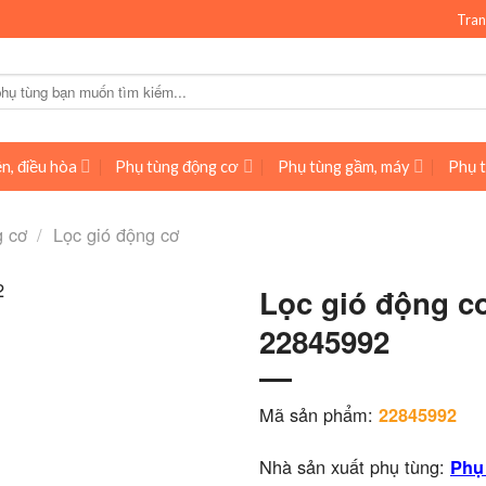
Tran
n, điều hòa
Phụ tùng động cơ
Phụ tùng gầm, máy
Phụ t
g cơ
/
Lọc gió động cơ
Lọc gió động cơ
22845992
Mã sản phẩm:
22845992
Nhà sản xuất phụ tùng:
Phụ 