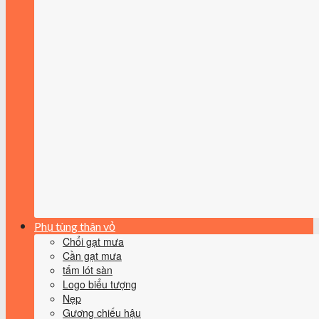
Phụ tùng thân vỏ
Chổi gạt mưa
Cần gạt mưa
tấm lót sàn
Logo biểu tượng
Nẹp
Gương chiếu hậu