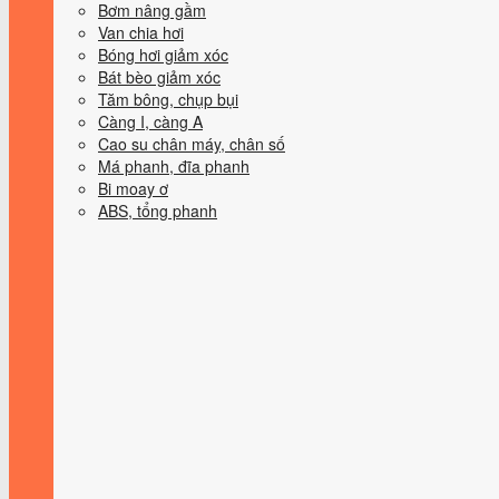
Bơm nâng gầm
Van chia hơi
Bóng hơi giảm xóc
Bát bèo giảm xóc
Tăm bông, chụp bụi
Càng I, càng A
Cao su chân máy, chân số
Má phanh, đĩa phanh
Bi moay ơ
ABS, tổng phanh