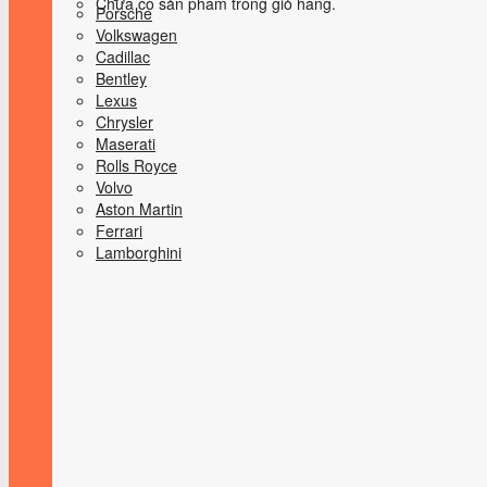
Chưa có sản phẩm trong giỏ hàng.
Porsche
Volkswagen
Cadillac
Bentley
Lexus
Chrysler
Maserati
Rolls Royce
Volvo
Aston Martin
Ferrari
Lamborghini