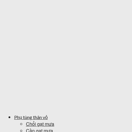
Phụ tùng thân vỏ
Chổi gạt mưa
Cần gạt mưa