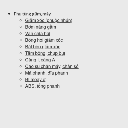
Phụ tùng gầm, máy
Giảm xóc (phuộc nhún)
Bơm nâng gầm
Van chia hơi
Bóng hơi giảm xóc
Bát bèo giảm xóc
Tăm bông, chụp bụi
Càng I, càng A
Cao su chân máy, chân số
Má phanh, đĩa phanh
Bi moay ơ
ABS, tổng phanh