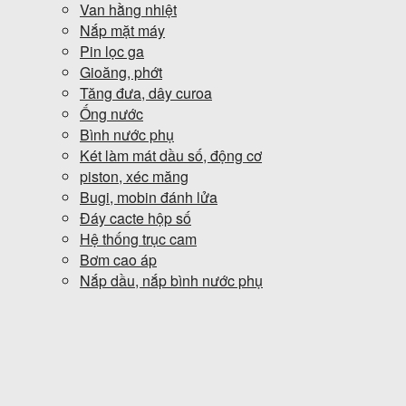
Van hằng nhiệt
Nắp mặt máy
Pin lọc ga
Gioăng, phớt
Tăng đưa, dây curoa
Ống nước
Bình nước phụ
Két làm mát dầu số, động cơ
piston, xéc măng
Bugi, mobin đánh lửa
Đáy cacte hộp số
Hệ thống trục cam
Bơm cao áp
Nắp dầu, nắp bình nước phụ