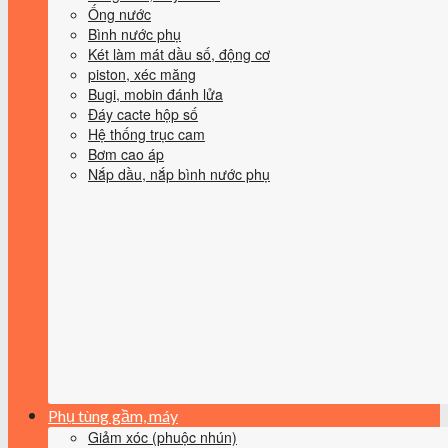
Ống nước
Bình nước phụ
Két làm mát dầu số, động cơ
piston, xéc măng
Bugi, mobin đánh lửa
Đáy cacte hộp số
Hệ thống trục cam
Bơm cao áp
Nắp dầu, nắp bình nước phụ
Phụ tùng gầm, máy
Giảm xóc (phuộc nhún)