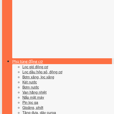
Phụ tùng động cơ
Lọc gió động cơ
Lọc dầu hộp số, động cơ
Bơm xăng, lọc xăng
Két nước
Bơm nước
Van hằng nhiệt
Nắp mặt máy
Pin lọc ga
Gioăng, phớt
Tăng đưa, dây curoa