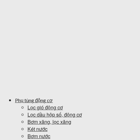
Phụ tùng động cơ
Lọc gió động cơ
Lọc dầu hộp số, động cơ
Bơm xăng, lọc xăng
Két nước
Bơm nước