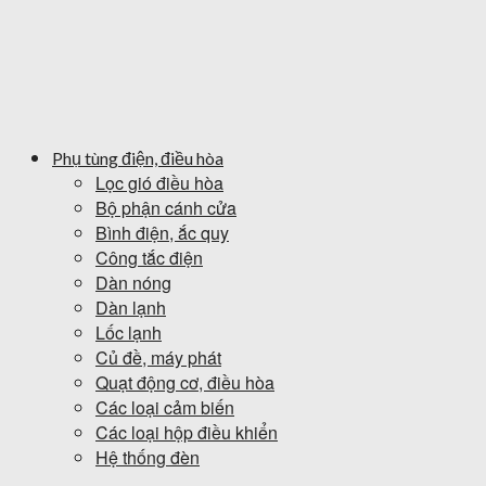
Phụ tùng điện, điều hòa
Lọc gió điều hòa
Bộ phận cánh cửa
Bình điện, ắc quy
Công tắc điện
Dàn nóng
Dàn lạnh
Lốc lạnh
Củ đề, máy phát
Quạt động cơ, điều hòa
Các loại cảm biến
Các loại hộp điều khiển
Hệ thống đèn