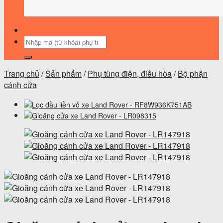
Tìm
kiếm:
Trang chủ
/
Sản phẩm
/
Phụ tùng điện, điều hòa
/
Bộ phận
cánh cửa