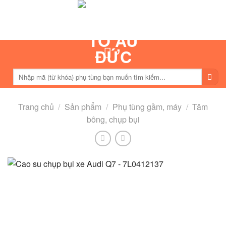
Skip
to
content
Tìm
kiếm:
Trang chủ
/
Sản phẩm
/
Phụ tùng gầm, máy
/
Tăm
bông, chụp bụi