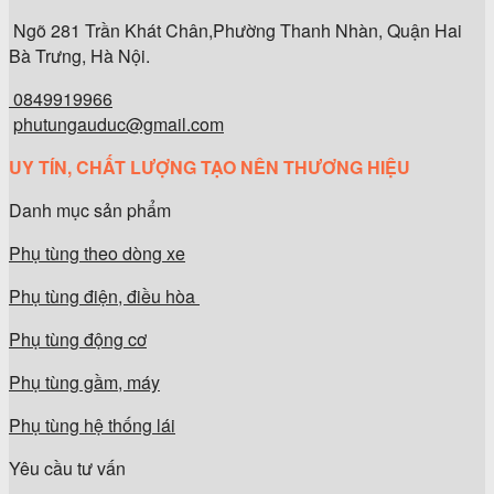
Ngõ 281 Trần Khát Chân,Phường Thanh Nhàn, Quận Hai
Bà Trưng, Hà Nội.
0849919966
phutungauduc@gmail.com
UY TÍN, CHẤT LƯỢNG TẠO NÊN THƯƠNG HIỆU
Danh mục sản phẩm
Phụ tùng theo dòng xe
Phụ tùng điện, điều hòa
Phụ tùng động cơ
Phụ tùng gầm, máy
Phụ tùng hệ thống lái
Yêu cầu tư vấn