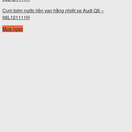
Cụm bơm nước liền van hằng nhiệt xe Audi Q5 –
06L121111H
Mua ngay