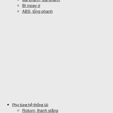
Bi moay ơ
ABS, tổng phanh
Phụ tùng hệ thống lái
Rotuyn, thanh giằng