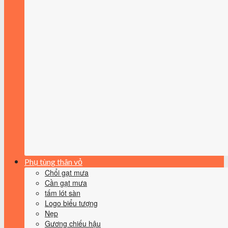
Phụ tùng thân vỏ
Chổi gạt mưa
Cần gạt mưa
tấm lót sàn
Logo biểu tượng
Nẹp
Gương chiếu hậu