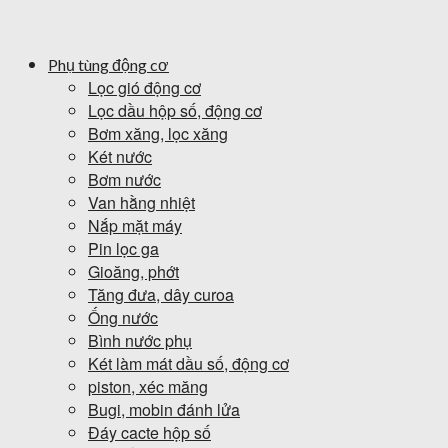
Phụ tùng động cơ
Lọc gió động cơ
Lọc dầu hộp số, động cơ
Bơm xăng, lọc xăng
Két nước
Bơm nước
Van hằng nhiệt
Nắp mặt máy
Pin lọc ga
Gioăng, phớt
Tăng đưa, dây curoa
Ống nước
Bình nước phụ
Két làm mát dầu số, động cơ
piston, xéc măng
Bugi, mobin đánh lửa
Đáy cacte hộp số