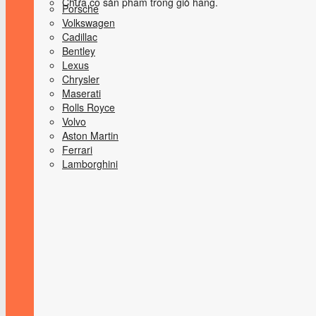
Chưa có sản phẩm trong giỏ hàng.
Porsche
Volkswagen
Cadillac
Bentley
Lexus
Chrysler
Maserati
Rolls Royce
Volvo
Aston Martin
Ferrari
Lamborghini