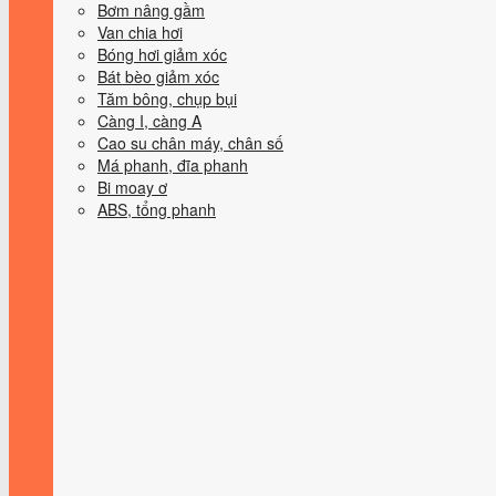
Bơm nâng gầm
Van chia hơi
Bóng hơi giảm xóc
Bát bèo giảm xóc
Tăm bông, chụp bụi
Càng I, càng A
Cao su chân máy, chân số
Má phanh, đĩa phanh
Bi moay ơ
ABS, tổng phanh