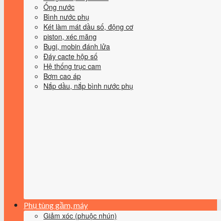
Ống nước
Bình nước phụ
Két làm mát dầu số, động cơ
piston, xéc măng
Bugi, mobin đánh lửa
Đáy cacte hộp số
Hệ thống trục cam
Bơm cao áp
Nắp dầu, nắp bình nước phụ
Phụ tùng gầm, máy
Giảm xóc (phuộc nhún)