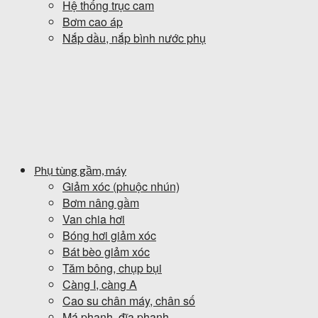
Hệ thống trục cam
Bơm cao áp
Nắp dầu, nắp bình nước phụ
Phụ tùng gầm, máy
Giảm xóc (phuộc nhún)
Bơm nâng gầm
Van chia hơi
Bóng hơi giảm xóc
Bát bèo giảm xóc
Tăm bông, chụp bụi
Càng I, càng A
Cao su chân máy, chân số
Má phanh, đĩa phanh