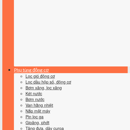
Phụ tùng động cơ
Lọc gió động cơ
Lọc dầu hộp số, động cơ
Bơm xăng, lọc xăng
Két nước
Bơm nước
Van hằng nhiệt
Nắp mặt máy
Pin lọc ga
Gioăng, phớt
Tăng đưa, dây curoa