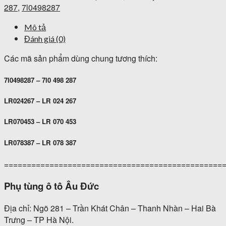
287
,
7l0498287
Mô tả
Đánh giá (0)
Các mã sản phẩm dùng chung tương thích:
7l0498287 – 7l0 498 287
LR024267 – LR 024 267
LR070453 – LR 070 453
LR078387 – LR 078 387
================================================
Phụ tùng ô tô Âu Đức
Địa chỉ: Ngõ 281 – Trần Khát Chân – Thanh Nhàn – Hai Bà
Trưng – TP Hà Nội.