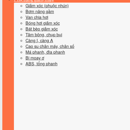
Giảm xóc (phuộc nhún)
Bơm nâng gầm
Van chia hơi
Bóng hơi giảm xóc
Bát bèo giảm xóc
Tăm bông, chụp bụi
Càng I, càng A
Cao su chân máy, chân số
Má phanh, đĩa phanh
Bi moay ơ
ABS, tổng phanh