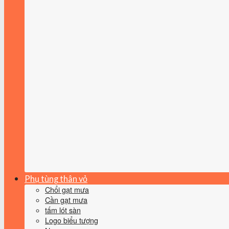
Phụ tùng thân vỏ
Chổi gạt mưa
Cần gạt mưa
tấm lót sàn
Logo biểu tượng