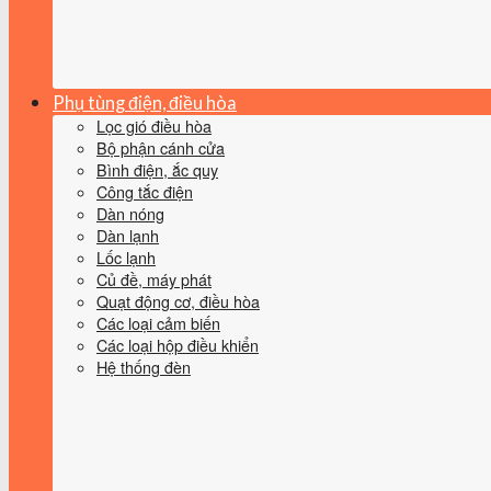
Phụ tùng điện, điều hòa
Lọc gió điều hòa
Bộ phận cánh cửa
Bình điện, ắc quy
Công tắc điện
Dàn nóng
Dàn lạnh
Lốc lạnh
Củ đề, máy phát
Quạt động cơ, điều hòa
Các loại cảm biến
Các loại hộp điều khiển
Hệ thống đèn