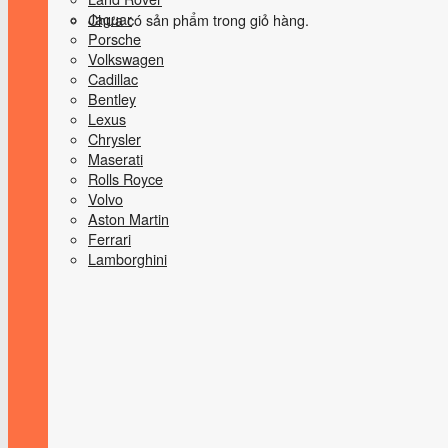
Jaguar
Chưa có sản phẩm trong giỏ hàng.
Porsche
Volkswagen
Cadillac
Bentley
Lexus
Chrysler
Maserati
Rolls Royce
Volvo
Aston Martin
Ferrari
Lamborghini