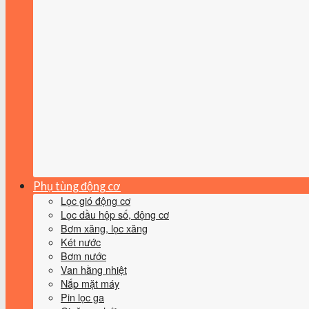
Phụ tùng động cơ
Lọc gió động cơ
Lọc dầu hộp số, động cơ
Bơm xăng, lọc xăng
Két nước
Bơm nước
Van hằng nhiệt
Nắp mặt máy
Pin lọc ga