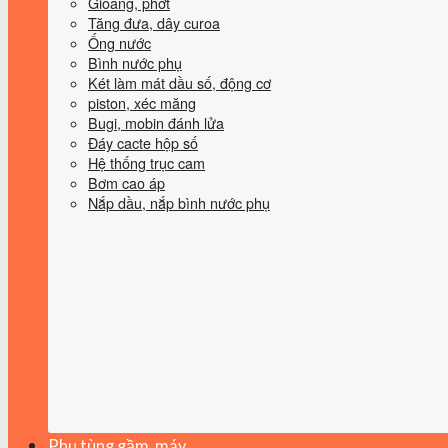
Gioăng, phớt
Tăng đưa, dây curoa
Ống nước
Bình nước phụ
Két làm mát dầu số, động cơ
piston, xéc măng
Bugi, mobin đánh lửa
Đáy cacte hộp số
Hệ thống trục cam
Bơm cao áp
Nắp dầu, nắp bình nước phụ
Phụ tùng gầm, máy