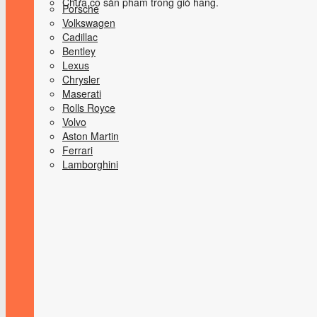
Chưa có sản phẩm trong giỏ hàng.
Porsche
Volkswagen
Cadillac
Bentley
Lexus
Chrysler
Maserati
Rolls Royce
Volvo
Aston Martin
Ferrari
Lamborghini