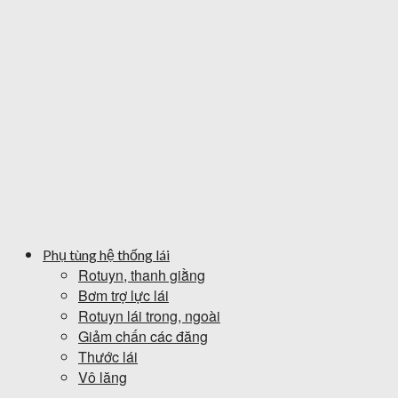
Phụ tùng hệ thống lái
Rotuyn, thanh giằng
Bơm trợ lực lái
Rotuyn lái trong, ngoài
Giảm chấn các đăng
Thước lái
Vô lăng