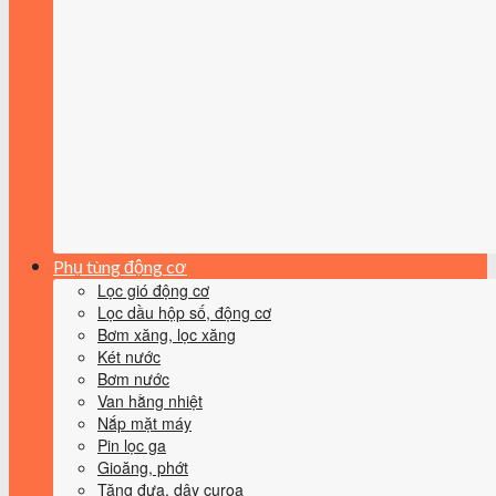
Phụ tùng động cơ
Lọc gió động cơ
Lọc dầu hộp số, động cơ
Bơm xăng, lọc xăng
Két nước
Bơm nước
Van hằng nhiệt
Nắp mặt máy
Pin lọc ga
Gioăng, phớt
Tăng đưa, dây curoa