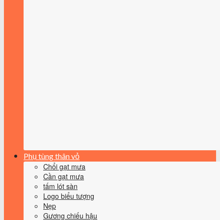
Phụ tùng thân vỏ
Chổi gạt mưa
Cần gạt mưa
tấm lót sàn
Logo biểu tượng
Nẹp
Gương chiếu hậu