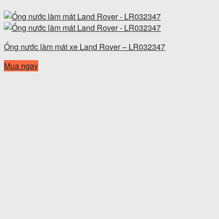
Ống nước làm mát xe Land Rover – LR032347
Mua ngay