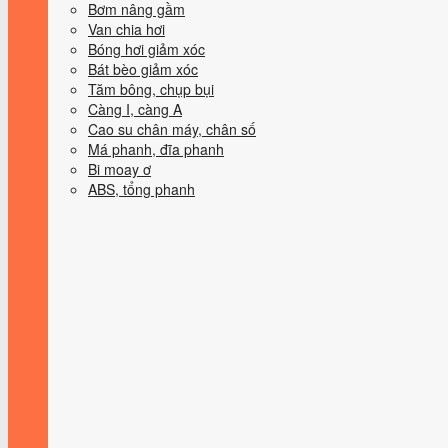
Bơm nâng gầm
Van chia hơi
Bóng hơi giảm xóc
Bát bèo giảm xóc
Tăm bông, chụp bụi
Càng I, càng A
Cao su chân máy, chân số
Má phanh, đĩa phanh
Bi moay ơ
ABS, tổng phanh