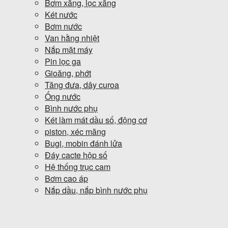
Bơm xăng, lọc xăng
Két nước
Bơm nước
Van hằng nhiệt
Nắp mặt máy
Pin lọc ga
Gioăng, phớt
Tăng đưa, dây curoa
Ống nước
Bình nước phụ
Két làm mát dầu số, động cơ
piston, xéc măng
Bugi, mobin đánh lửa
Đáy cacte hộp số
Hệ thống trục cam
Bơm cao áp
Nắp dầu, nắp bình nước phụ