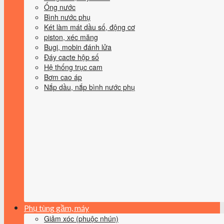
Ống nước
Bình nước phụ
Két làm mát dầu số, động cơ
piston, xéc măng
Bugi, mobin đánh lửa
Đáy cacte hộp số
Hệ thống trục cam
Bơm cao áp
Nắp dầu, nắp bình nước phụ
Phụ tùng gầm, máy
Giảm xóc (phuộc nhún)