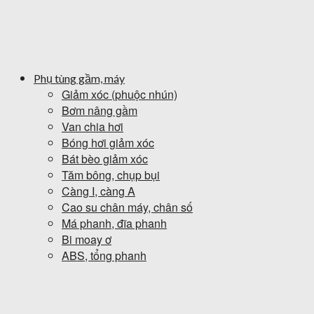
Phụ tùng gầm, máy
Giảm xóc (phuộc nhún)
Bơm nâng gầm
Van chia hơi
Bóng hơi giảm xóc
Bát bèo giảm xóc
Tăm bông, chụp bụi
Càng I, càng A
Cao su chân máy, chân số
Má phanh, đĩa phanh
Bi moay ơ
ABS, tổng phanh