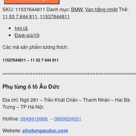
SKU:
11537644811
Danh mục:
BMW
,
Van hằng nhiệt
Thẻ:
11 53 7 644 811
,
11537644811
Mô tả
Đánh giá (0)
Các mã sản phẩm tương thích:
11537644811 – 11 53 7 644 811
================================================
Phụ tùng ô tô Âu Đức
Địa chỉ: Ngõ 281 – Trần Khát Chân – Thanh Nhàn – Hai Bà
Trưng – TP Hà Nội.
Hotline:
0849919966
–
0869924051
Website:
phutungauduc.com