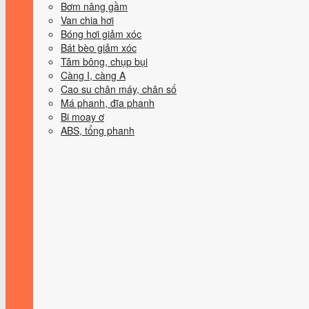
Bơm nâng gầm
Van chia hơi
Bóng hơi giảm xóc
Bát bèo giảm xóc
Tăm bông, chụp bụi
Càng I, càng A
Cao su chân máy, chân số
Má phanh, đĩa phanh
Bi moay ơ
ABS, tổng phanh