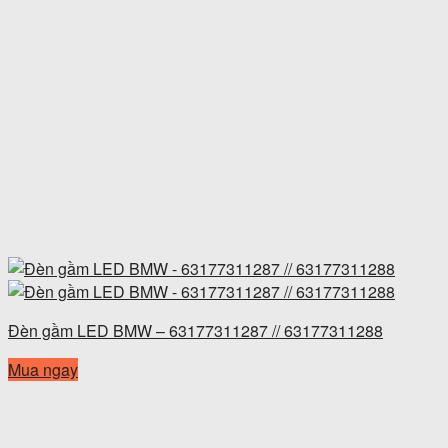
Đèn gầm LED BMW – 63177311287 // 63177311288
Mua ngay