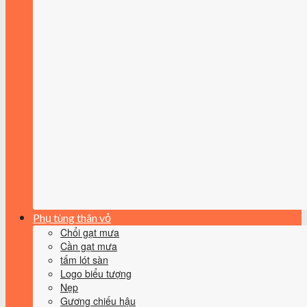
Phụ tùng thân vỏ
Chổi gạt mưa
Cần gạt mưa
tấm lót sàn
Logo biểu tượng
Nẹp
Gương chiếu hậu