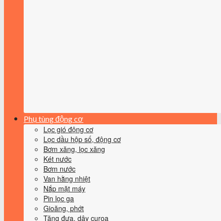
Phụ tùng động cơ
Lọc gió động cơ
Lọc dầu hộp số, động cơ
Bơm xăng, lọc xăng
Két nước
Bơm nước
Van hằng nhiệt
Nắp mặt máy
Pin lọc ga
Gioăng, phớt
Tăng đưa, dây curoa