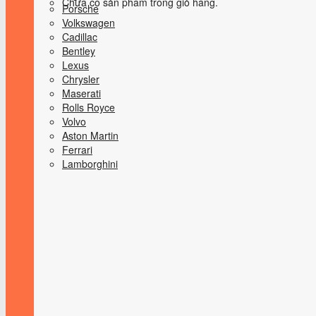
Chưa có sản phẩm trong giỏ hàng.
Porsche
Volkswagen
Cadillac
Bentley
Lexus
Chrysler
Maserati
Rolls Royce
Volvo
Aston Martin
Ferrari
Lamborghini