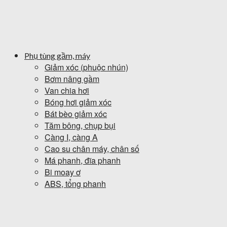
Phụ tùng gầm, máy
Giảm xóc (phuộc nhún)
Bơm nâng gầm
Van chia hơi
Bóng hơi giảm xóc
Bát bèo giảm xóc
Tăm bông, chụp bụi
Càng I, càng A
Cao su chân máy, chân số
Má phanh, đĩa phanh
Bi moay ơ
ABS, tổng phanh