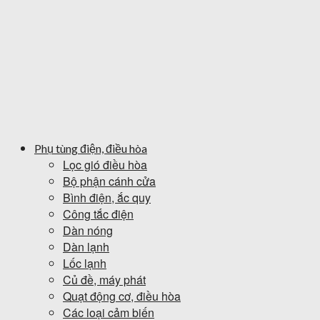
Phụ tùng điện, điều hòa
Lọc gió điều hòa
Bộ phận cánh cửa
Bình điện, ắc quy
Công tắc điện
Dàn nóng
Dàn lạnh
Lốc lạnh
Củ đề, máy phát
Quạt động cơ, điều hòa
Các loại cảm biến