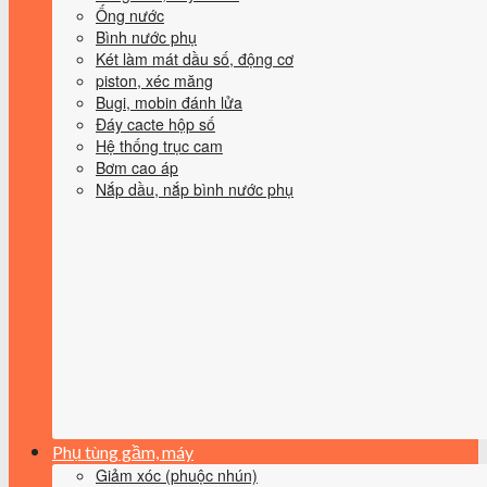
Ống nước
Bình nước phụ
Két làm mát dầu số, động cơ
piston, xéc măng
Bugi, mobin đánh lửa
Đáy cacte hộp số
Hệ thống trục cam
Bơm cao áp
Nắp dầu, nắp bình nước phụ
Phụ tùng gầm, máy
Giảm xóc (phuộc nhún)