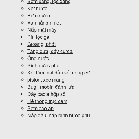
Bơm xăng, lọc xăng
Két nước
Bơm nước
Van hằng nhiệt
Nắp mặt máy
Pin lọc ga
Gioăng, phớt
Tăng đưa, dây curoa
Ống nước
Bình nước phụ
Két làm mát dầu số, động cơ
piston, xéc măng
Bugi, mobin đánh lửa
Đáy cacte hộp số
Hệ thống trục cam
Bơm cao áp
Nắp dầu, nắp bình nước phụ