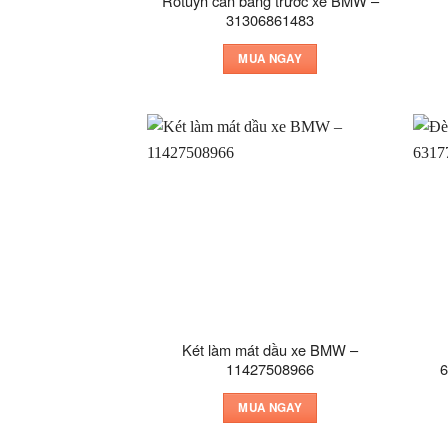
Rotuyn cân bằng trước xe BMW –
31306861483
MUA NGAY
Két làm mát dầu xe BMW –
11427508966
6
MUA NGAY