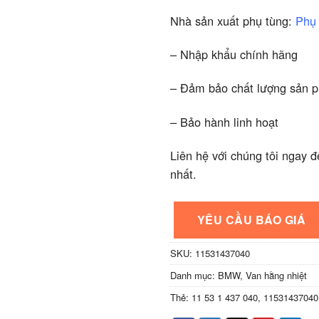
Nhà sản xuất phụ tùng:
Phụ
– Nhập khẩu chính hãng
– Đảm bảo chất lượng sản 
– Bảo hành linh hoạt
Liên hệ với chúng tôi ngay đ
nhất.
YÊU CẦU BÁO GIÁ
SKU:
11531437040
Danh mục:
BMW
,
Van hằng nhiệt
Thẻ:
11 53 1 437 040
,
11531437040