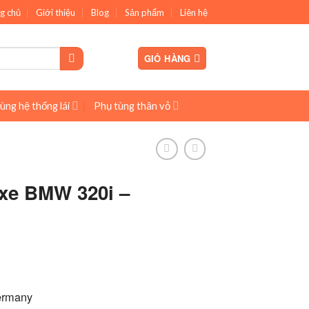
g chủ
Giới thiệu
Blog
Sản phẩm
Liên hệ
GIỎ HÀNG
ùng hệ thống lái
Phụ tùng thân vỏ
 xe BMW 320i –
ermany