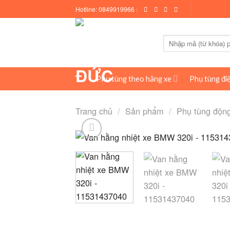
Skip
Hotline:
0849919966
|
to
content
Tìm
kiếm:
Phụ tùng theo hãng xe
Phụ tùng điệ
Trang chủ
/
Sản phẩm
/
Phụ tùng độn