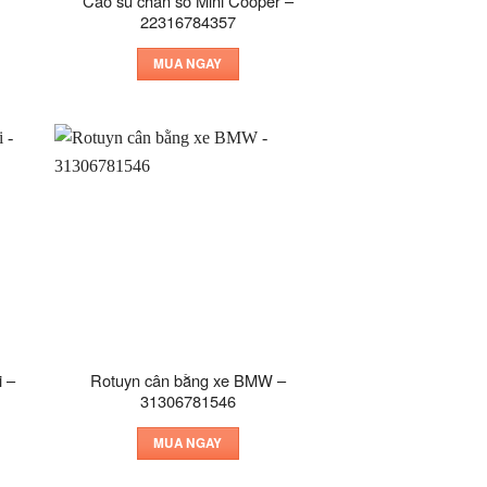
Cao su chân số Mini Cooper –
22316784357
MUA NGAY
 –
Rotuyn cân bằng xe BMW –
31306781546
MUA NGAY