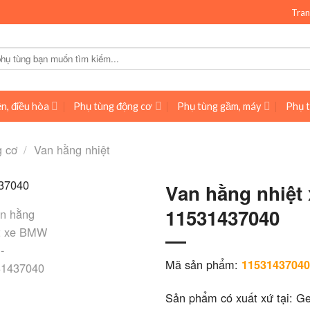
Tran
n, điều hòa
Phụ tùng động cơ
Phụ tùng gầm, máy
Phụ t
g cơ
/
Van hằng nhiệt
Van hằng nhiệt
11531437040
Mã sản phẩm:
11531437040
Sản phẩm có xuất xứ tại: G