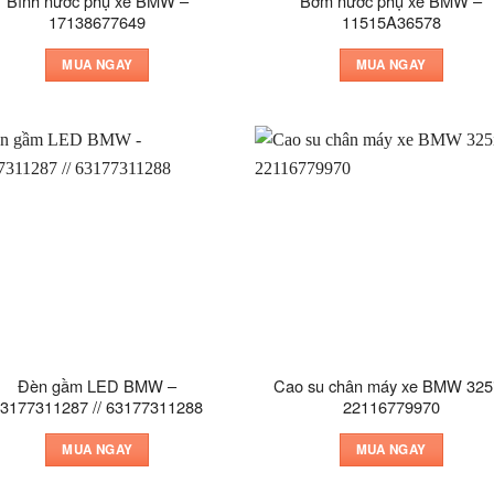
Bình nước phụ xe BMW –
Bơm nước phụ xe BMW –
17138677649
11515A36578
MUA NGAY
MUA NGAY
Đèn gầm LED BMW –
Cao su chân máy xe BMW 325i
3177311287 // 63177311288
22116779970
MUA NGAY
MUA NGAY