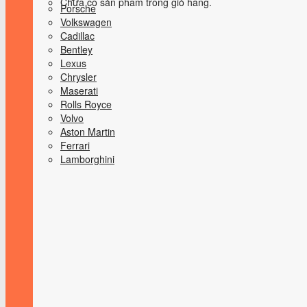
Chưa có sản phẩm trong giỏ hàng.
Porsche
Volkswagen
Cadillac
Bentley
Lexus
Chrysler
Maserati
Rolls Royce
Volvo
Aston Martin
Ferrari
Lamborghini