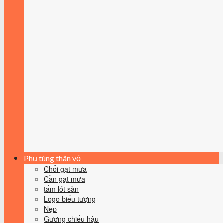
Phụ tùng thân vỏ
Chổi gạt mưa
Cần gạt mưa
tấm lót sàn
Logo biểu tượng
Nẹp
Gương chiếu hậu