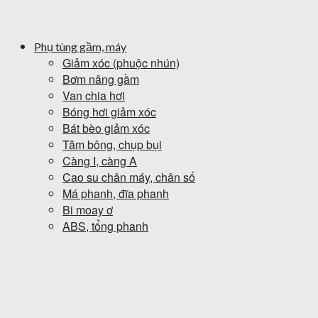
Phụ tùng gầm, máy
Giảm xóc (phuộc nhún)
Bơm nâng gầm
Van chia hơi
Bóng hơi giảm xóc
Bát bèo giảm xóc
Tăm bông, chụp bụi
Càng I, càng A
Cao su chân máy, chân số
Má phanh, đĩa phanh
Bi moay ơ
ABS, tổng phanh