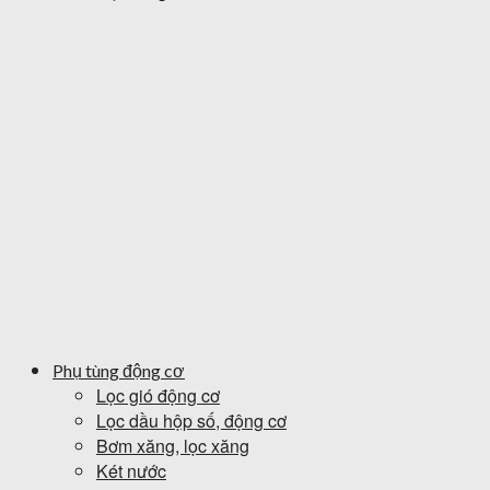
Phụ tùng động cơ
Lọc gió động cơ
Lọc dầu hộp số, động cơ
Bơm xăng, lọc xăng
Két nước