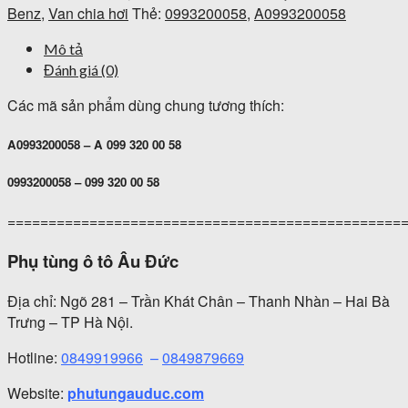
Benz
,
Van chia hơi
Thẻ:
0993200058
,
A0993200058
Mô tả
Đánh giá (0)
Các mã sản phẩm dùng chung tương thích:
A0993200058 – A 099 320 00 58
0993200058 – 099 320 00 58
================================================
Phụ tùng ô tô Âu Đức
Địa chỉ: Ngõ 281 – Trần Khát Chân – Thanh Nhàn – Hai Bà
Trưng – TP Hà Nội.
Hotline:
0849919966
–
0849879669
Website:
phutungauduc.com