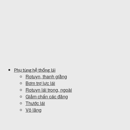
Phụ tùng hệ thống lái
Rotuyn, thanh giằng
Bơm trợ lực lái
Rotuyn lái trong, ngoài
Giảm chấn các đăng
Thước lái
Vô lăng