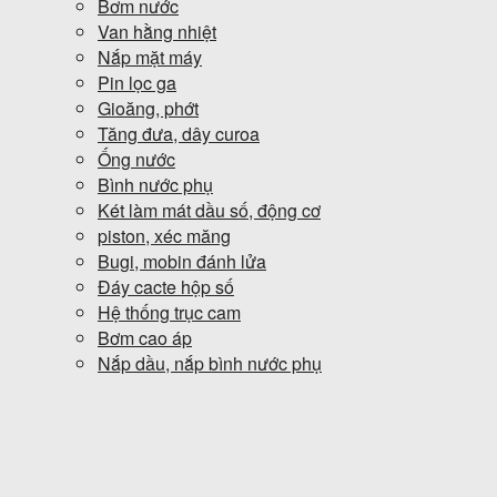
Bơm nước
Van hằng nhiệt
Nắp mặt máy
Pin lọc ga
Gioăng, phớt
Tăng đưa, dây curoa
Ống nước
Bình nước phụ
Két làm mát dầu số, động cơ
piston, xéc măng
Bugi, mobin đánh lửa
Đáy cacte hộp số
Hệ thống trục cam
Bơm cao áp
Nắp dầu, nắp bình nước phụ