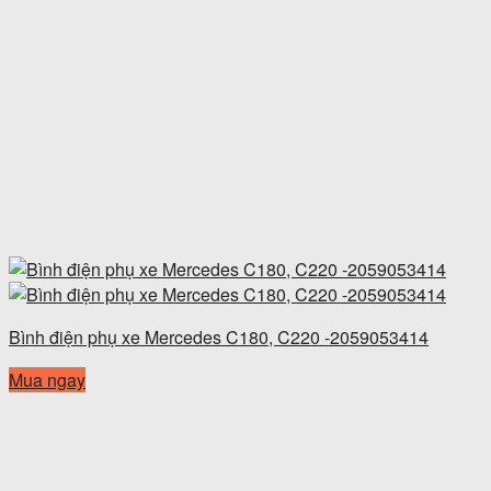
Bình điện phụ xe Mercedes C180, C220 -2059053414
Mua ngay