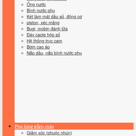
Ống nước
Bình nước phụ
Két làm mát dầu số, động cơ
piston, xéc măng
Bugi, mobin đánh lửa
Đáy cacte hộp số
Hệ thống trục cam
Bơm cao áp
Nắp dầu, nắp bình nước phụ
Phụ tùng gầm, máy
Giảm xóc (phuộc nhún)