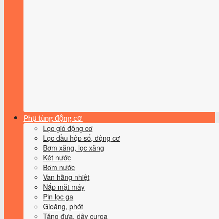
Phụ tùng động cơ
Lọc gió động cơ
Lọc dầu hộp số, động cơ
Bơm xăng, lọc xăng
Két nước
Bơm nước
Van hằng nhiệt
Nắp mặt máy
Pin lọc ga
Gioăng, phớt
Tăng đưa, dây curoa