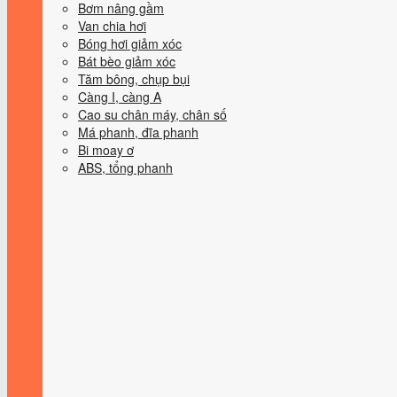
Bơm nâng gầm
Van chia hơi
Bóng hơi giảm xóc
Bát bèo giảm xóc
Tăm bông, chụp bụi
Càng I, càng A
Cao su chân máy, chân số
Má phanh, đĩa phanh
Bi moay ơ
ABS, tổng phanh