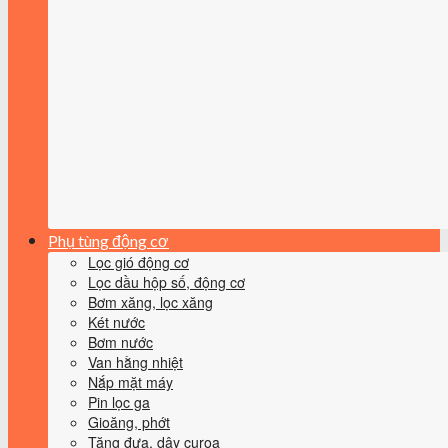
Phụ tùng động cơ
Lọc gió động cơ
Lọc dầu hộp số, động cơ
Bơm xăng, lọc xăng
Két nước
Bơm nước
Van hằng nhiệt
Nắp mặt máy
Pin lọc ga
Gioăng, phớt
Tăng đưa, dây curoa