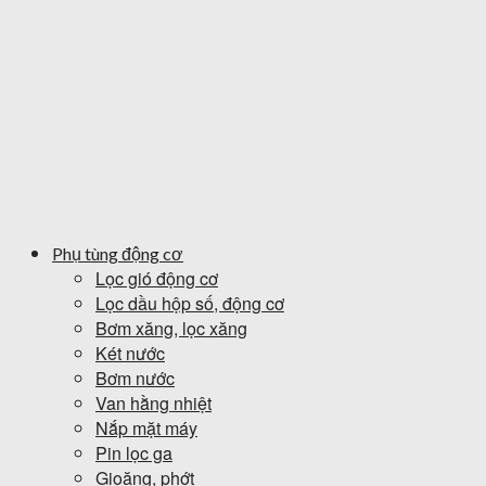
Phụ tùng động cơ
Lọc gió động cơ
Lọc dầu hộp số, động cơ
Bơm xăng, lọc xăng
Két nước
Bơm nước
Van hằng nhiệt
Nắp mặt máy
Pin lọc ga
Gioăng, phớt