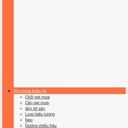
Phụ tùng thân vỏ
Chổi gạt mưa
Cần gạt mưa
tấm lót sàn
Logo biểu tượng
Nẹp
Gương chiếu hậu