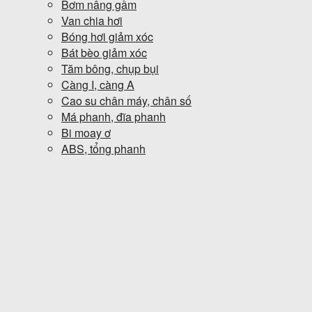
Bơm nâng gầm
Van chia hơi
Bóng hơi giảm xóc
Bát bèo giảm xóc
Tăm bông, chụp bụi
Càng I, càng A
Cao su chân máy, chân số
Má phanh, đĩa phanh
Bi moay ơ
ABS, tổng phanh