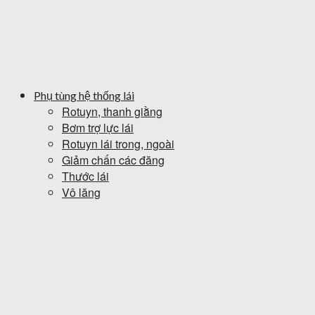
Phụ tùng hệ thống lái
Rotuyn, thanh giằng
Bơm trợ lực lái
Rotuyn lái trong, ngoài
Giảm chấn các đăng
Thước lái
Vô lăng