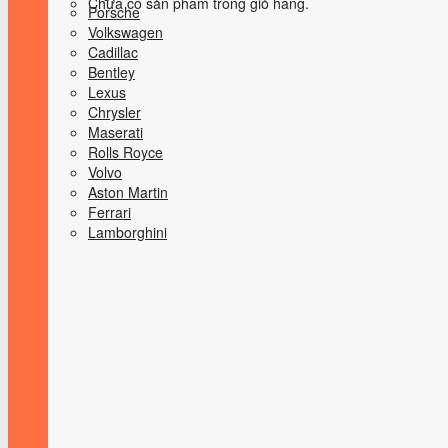
Chưa có sản phẩm trong giỏ hàng.
Porsche
Volkswagen
Cadillac
Bentley
Lexus
Chrysler
Maserati
Rolls Royce
Volvo
Aston Martin
Ferrari
Lamborghini