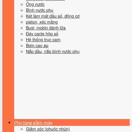
Ống nước
Bình nước phụ
Két làm mát dầu số, động cơ
piston, xéc măng
Bugi, mobin đánh lửa
Đáy cacte hộp số
Hệ thống trục cam
Bơm cao áp
Nắp dầu, nắp bình nước phụ
Phụ tùng gầm, máy
Giảm xóc (phuộc nhún)