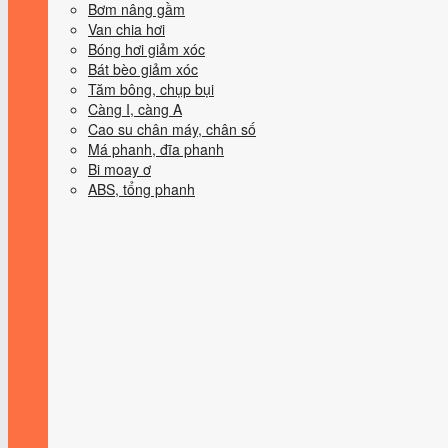
Bơm nâng gầm
Van chia hơi
Bóng hơi giảm xóc
Bát bèo giảm xóc
Tăm bông, chụp bụi
Càng I, càng A
Cao su chân máy, chân số
Má phanh, đĩa phanh
Bi moay ơ
ABS, tổng phanh