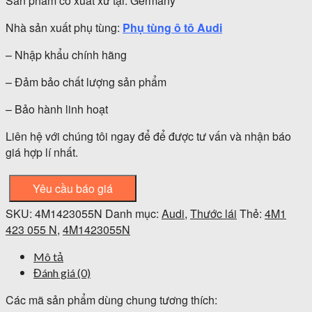
Sản phẩm có xuất xứ tại: Germany
Nhà sản xuất phụ tùng:
Phụ tùng ô tô Audi
– Nhập khẩu chính hãng
– Đảm bảo chất lượng sản phẩm
– Bảo hành linh hoạt
Liên hệ với chúng tôi ngay để để được tư vấn và nhận báo
giá hợp lí nhất.
Yêu cầu báo giá
SKU:
4M1423055N
Danh mục:
Audi
,
Thước lái
Thẻ:
4M1
423 055 N
,
4M1423055N
Mô tả
Đánh giá (0)
Các mã sản phẩm dùng chung tương thích: