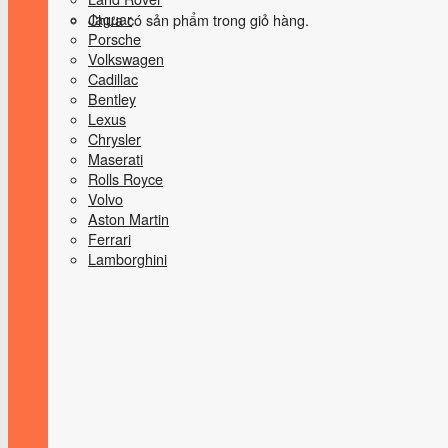
Jaguar
Chưa có sản phẩm trong giỏ hàng.
Porsche
Volkswagen
Cadillac
Bentley
Lexus
Chrysler
Maserati
Rolls Royce
Volvo
Aston Martin
Ferrari
Lamborghini