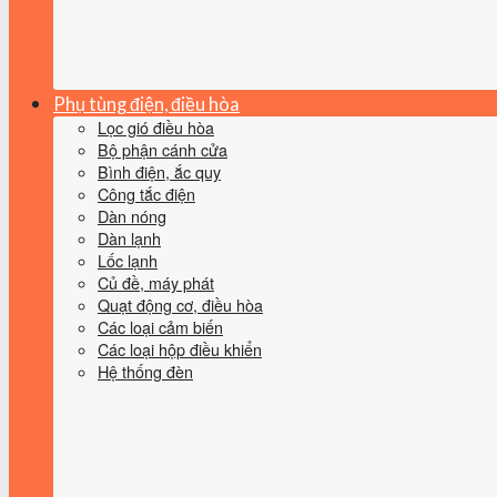
Phụ tùng điện, điều hòa
Lọc gió điều hòa
Bộ phận cánh cửa
Bình điện, ắc quy
Công tắc điện
Dàn nóng
Dàn lạnh
Lốc lạnh
Củ đề, máy phát
Quạt động cơ, điều hòa
Các loại cảm biến
Các loại hộp điều khiển
Hệ thống đèn