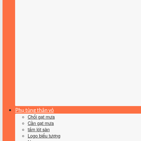
Phụ tùng thân vỏ
Chổi gạt mưa
Cần gạt mưa
tấm lót sàn
Logo biểu tượng