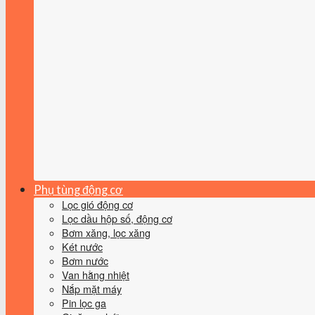
Phụ tùng động cơ
Lọc gió động cơ
Lọc dầu hộp số, động cơ
Bơm xăng, lọc xăng
Két nước
Bơm nước
Van hằng nhiệt
Nắp mặt máy
Pin lọc ga