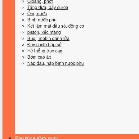
Gioăng, phớt
Tăng đưa, dây curoa
Ống nước
Bình nước phụ
Két làm mát dầu số, động cơ
piston, xéc măng
Bugi, mobin đánh lửa
Đáy cacte hộp số
Hệ thống trục cam
Bơm cao áp
Nắp dầu, nắp bình nước phụ
Phụ tùng gầm, máy