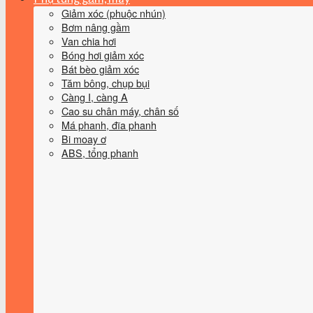
Giảm xóc (phuộc nhún)
Bơm nâng gầm
Van chia hơi
Bóng hơi giảm xóc
Bát bèo giảm xóc
Tăm bông, chụp bụi
Càng I, càng A
Cao su chân máy, chân số
Má phanh, đĩa phanh
Bi moay ơ
ABS, tổng phanh