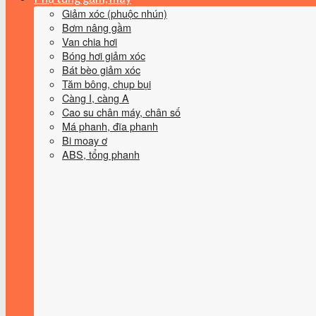
Giảm xóc (phuộc nhún)
Bơm nâng gầm
Van chia hơi
Bóng hơi giảm xóc
Bát bèo giảm xóc
Tăm bông, chụp bụi
Càng I, càng A
Cao su chân máy, chân số
Má phanh, đĩa phanh
Bi moay ơ
ABS, tổng phanh