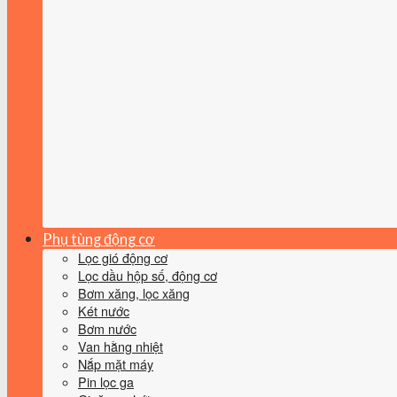
Phụ tùng động cơ
Lọc gió động cơ
Lọc dầu hộp số, động cơ
Bơm xăng, lọc xăng
Két nước
Bơm nước
Van hằng nhiệt
Nắp mặt máy
Pin lọc ga