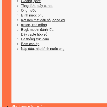
Gioăng, phớt
Tăng đưa, dây curoa
Ống nước
Bình nước phụ
Két làm mát dầu số, động cơ
piston, xéc măng
Bugi, mobin đánh lửa
Đáy cacte hộp số
Hệ thống trục cam
Bơm cao áp
Nắp dầu, nắp bình nước phụ
Phụ tùng gầm, máy