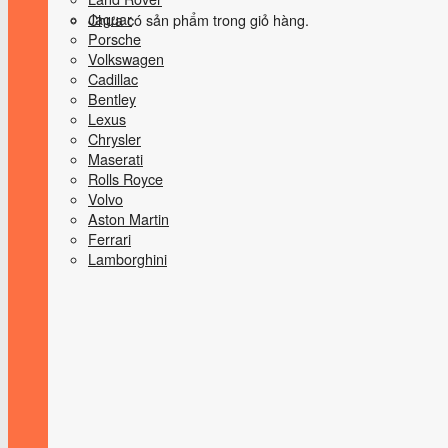
Jaguar
Chưa có sản phẩm trong giỏ hàng.
Porsche
Volkswagen
Cadillac
Bentley
Lexus
Chrysler
Maserati
Rolls Royce
Volvo
Aston Martin
Ferrari
Lamborghini