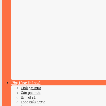
Phụ tùng thân vỏ
Chổi gạt mưa
Cần gạt mưa
tấm lót sàn
Logo biểu tượng