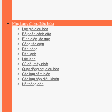
Phụ tùng điện, điều hòa
Lọc gió điều hòa
Bộ phận cánh cửa
Bình điện, ắc quy
Công tắc điện
Dàn nóng
Dàn lạnh
Lốc lạnh
Củ đề, máy phát
Quạt động cơ, điều hòa
Các loại cảm biến
Các loại hộp điều khiển
Hệ thống đèn