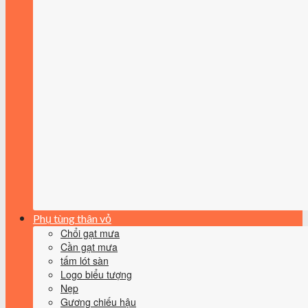
Phụ tùng thân vỏ
Chổi gạt mưa
Cần gạt mưa
tấm lót sàn
Logo biểu tượng
Nẹp
Gương chiếu hậu