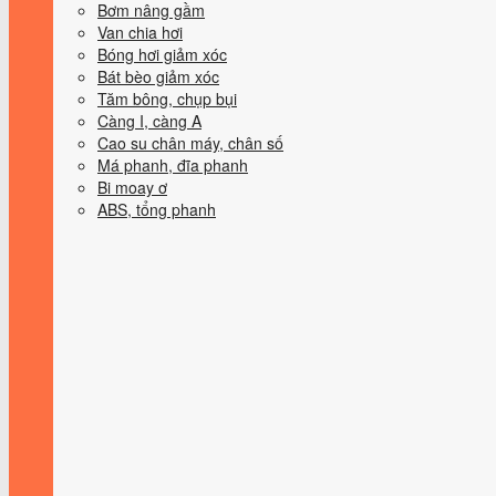
Bơm nâng gầm
Van chia hơi
Bóng hơi giảm xóc
Bát bèo giảm xóc
Tăm bông, chụp bụi
Càng I, càng A
Cao su chân máy, chân số
Má phanh, đĩa phanh
Bi moay ơ
ABS, tổng phanh