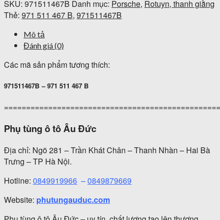
SKU:
971511467B
Danh mục:
Porsche
,
Rotuyn, thanh giằng
Thẻ:
971 511 467 B
,
971511467B
Mô tả
Đánh giá (0)
Các mã sản phẩm tương thích:
971511467B – 971 511 467 B
================================================
Phụ tùng ô tô Âu Đức
Địa chỉ: Ngõ 281 – Trần Khát Chân – Thanh Nhàn – Hai Bà
Trưng – TP Hà Nội.
Hotline:
0849919966
–
0849879669
Website:
phutungauduc.com
Phụ tùng ô tô Âu Đức – uy tín, chất lượng tạo lên thương