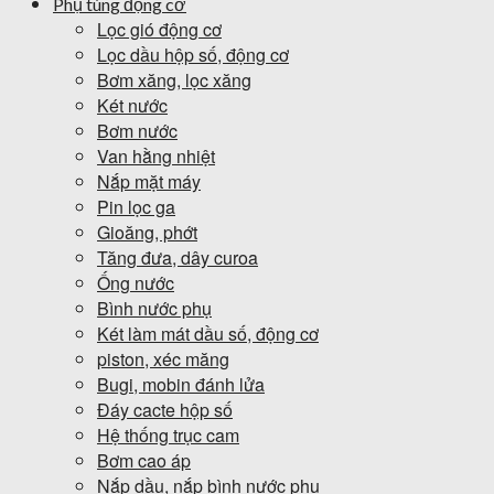
Phụ tùng động cơ
Lọc gió động cơ
Lọc dầu hộp số, động cơ
Bơm xăng, lọc xăng
Két nước
Bơm nước
Van hằng nhiệt
Nắp mặt máy
Pin lọc ga
Gioăng, phớt
Tăng đưa, dây curoa
Ống nước
Bình nước phụ
Két làm mát dầu số, động cơ
piston, xéc măng
Bugi, mobin đánh lửa
Đáy cacte hộp số
Hệ thống trục cam
Bơm cao áp
Nắp dầu, nắp bình nước phụ