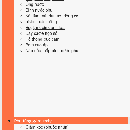
Ống nước
Bình nước phụ
Két làm mát dầu số, động cơ
piston, xéc măng
Bugi, mobin đánh lửa
Đáy cacte hộp số
Hệ thống trục cam
Bơm cao áp
Nắp dầu, nắp bình nước phụ
Phụ tùng gầm, máy
Giảm xóc (phuộc nhún)