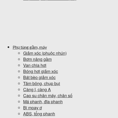
Phụ tùng gầm, máy
Giảm xóc (phuộc nhún)
Bơm nâng gầm
Van chia hơi
Bóng hơi giảm xóc
Bát bèo giảm xóc
Tăm bông, chụp bụi
Càng I, càng A
Cao su chân máy, chân số
Má phanh, đĩa phanh
Bi moay ơ
ABS, tổng phanh