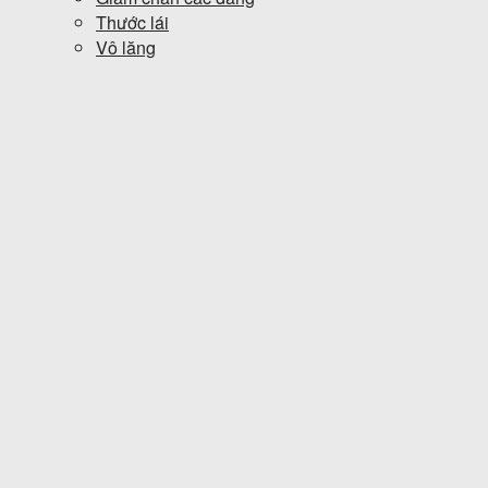
Thước lái
Vô lăng