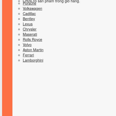
Chưa có sản phẩm trong giỏ hàng.
Porsche
Volkswagen
Cadillac
Bentley
Lexus
Chrysler
Maserati
Rolls Royce
Volvo
Aston Martin
Ferrari
Lamborghini