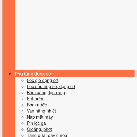
Phụ tùng động cơ
Lọc gió động cơ
Lọc dầu hộp số, động cơ
Bơm xăng, lọc xăng
Két nước
Bơm nước
Van hằng nhiệt
Nắp mặt máy
Pin lọc ga
Gioăng, phớt
Tăng đưa, dây curoa