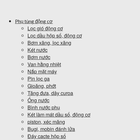
Phụ tùng động cơ
Lọc gió động cơ
Lọc dầu hộp số, động cơ
Bơm xăng, lọc xăng
Két nước
Bơm nước
Van hằng nhiệt
Nắp mặt máy
Pin lọc ga
Gioăng, phớt
Tăng đưa, dây curoa
Ống nước
Bình nước phụ
Két làm mát dầu số, động cơ
piston, xéc măng
Bugi, mobin đánh lửa
Đáy cacte hộp số