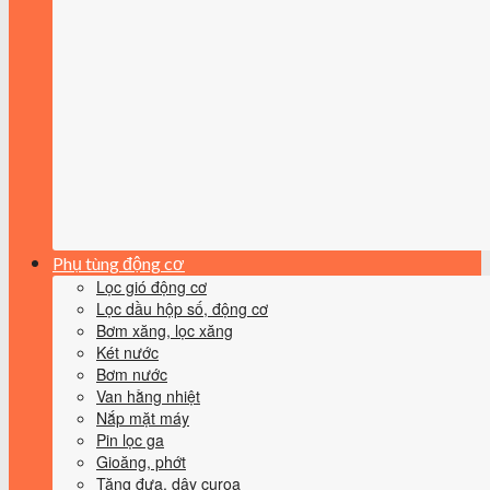
Phụ tùng động cơ
Lọc gió động cơ
Lọc dầu hộp số, động cơ
Bơm xăng, lọc xăng
Két nước
Bơm nước
Van hằng nhiệt
Nắp mặt máy
Pin lọc ga
Gioăng, phớt
Tăng đưa, dây curoa