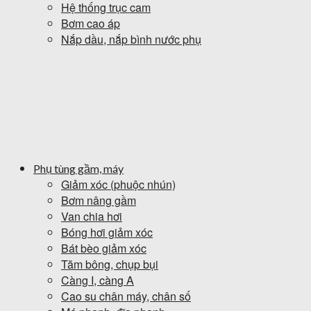
Hệ thống trục cam
Bơm cao áp
Nắp dầu, nắp bình nước phụ
Phụ tùng gầm, máy
Giảm xóc (phuộc nhún)
Bơm nâng gầm
Van chia hơi
Bóng hơi giảm xóc
Bát bèo giảm xóc
Tăm bông, chụp bụi
Càng I, càng A
Cao su chân máy, chân số