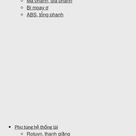
Má phanh, đĩa phanh
Bi moay ơ
ABS, tổng phanh
Phụ tùng hệ thống lái
Rotuyn, thanh giằng