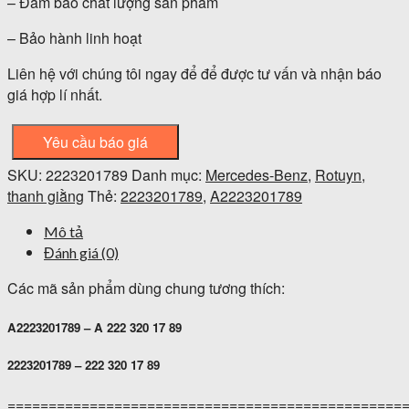
– Đảm bảo chất lượng sản phẩm
– Bảo hành linh hoạt
Liên hệ với chúng tôi ngay để để được tư vấn và nhận báo
giá hợp lí nhất.
Yêu cầu báo giá
SKU:
2223201789
Danh mục:
Mercedes-Benz
,
Rotuyn,
thanh giằng
Thẻ:
2223201789
,
A2223201789
Mô tả
Đánh giá (0)
Các mã sản phẩm dùng chung tương thích:
A2223201789 – A 222 320 17 89
2223201789 – 222 320 17 89
================================================