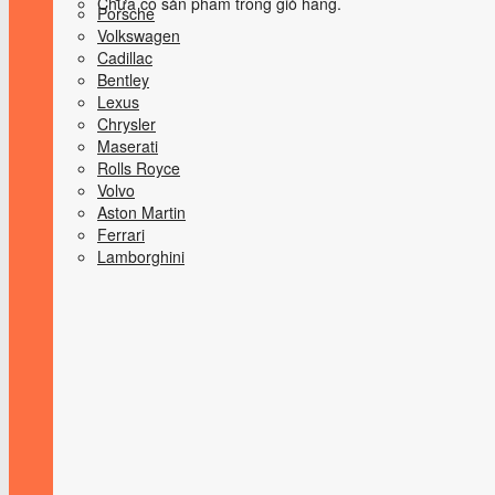
Chưa có sản phẩm trong giỏ hàng.
Porsche
Volkswagen
Cadillac
Bentley
Lexus
Chrysler
Maserati
Rolls Royce
Volvo
Aston Martin
Ferrari
Lamborghini