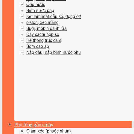
Ống nước
Bình nước phụ
Két làm mát dầu số, động cơ
piston, xéc măng
Bugi, mobin đánh lửa
Đáy cacte hộp số
Hệ thống trục cam
Bơm cao áp
Nắp dầu, nắp bình nước phụ
Phụ tùng gầm, máy
Giảm xóc (phuộc nhún)