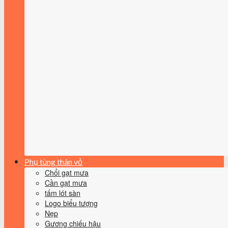
Phụ tùng thân vỏ
Chổi gạt mưa
Cần gạt mưa
tấm lót sàn
Logo biểu tượng
Nẹp
Gương chiếu hậu