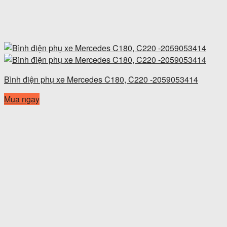
Bình điện phụ xe Mercedes C180, C220 -2059053414
Mua ngay