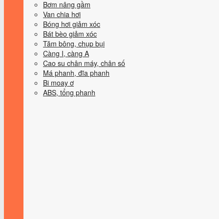
Bơm nâng gầm
Van chia hơi
Bóng hơi giảm xóc
Bát bèo giảm xóc
Tăm bông, chụp bụi
Càng I, càng A
Cao su chân máy, chân số
Má phanh, đĩa phanh
Bi moay ơ
ABS, tổng phanh