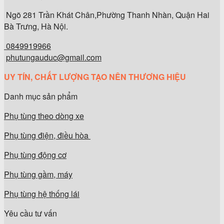
Ngõ 281 Trần Khát Chân,Phường Thanh Nhàn, Quận Hai
Bà Trưng, Hà Nội.
0849919966
phutungauduc@gmail.com
UY TÍN, CHẤT LƯỢNG TẠO NÊN THƯƠNG HIỆU
Danh mục sản phẩm
Phụ tùng theo dòng xe
Phụ tùng điện, điều hòa
Phụ tùng động cơ
Phụ tùng gầm, máy
Phụ tùng hệ thống lái
Yêu cầu tư vấn