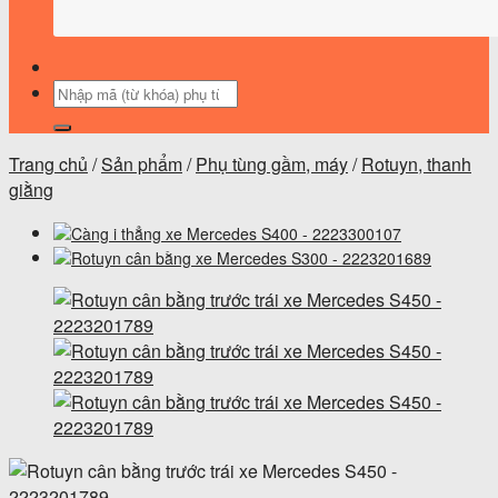
Tìm
kiếm:
Trang chủ
/
Sản phẩm
/
Phụ tùng gầm, máy
/
Rotuyn, thanh
giằng