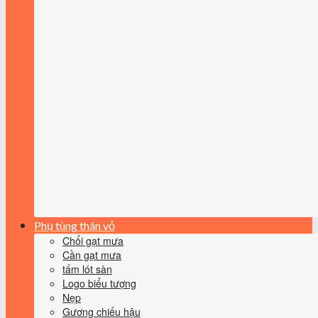
Phụ tùng thân vỏ
Chổi gạt mưa
Cần gạt mưa
tấm lót sàn
Logo biểu tượng
Nẹp
Gương chiếu hậu