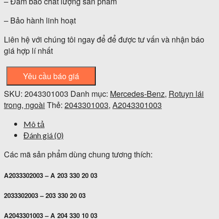
– Đảm bảo chất lượng sản phẩm
– Bảo hành linh hoạt
Liên hệ với chúng tôi ngay để để được tư vấn và nhận báo
giá hợp lí nhất
Yêu cầu báo giá
SKU:
2043301003
Danh mục:
Mercedes-Benz
,
Rotuyn lái
trong, ngoài
Thẻ:
2043301003
,
A2043301003
Mô tả
Đánh giá (0)
Các mã sản phẩm dùng chung tương thích:
A2033302003 – A 203 330 20 03
2033302003 – 203 330 20 03
A2043301003 – A 204 330 10 03