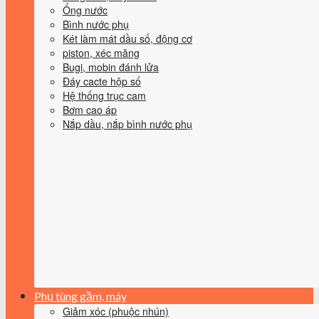
Ống nước
Bình nước phụ
Két làm mát dầu số, động cơ
piston, xéc măng
Bugi, mobin đánh lửa
Đáy cacte hộp số
Hệ thống trục cam
Bơm cao áp
Nắp dầu, nắp bình nước phụ
Phụ tùng gầm, máy
Giảm xóc (phuộc nhún)