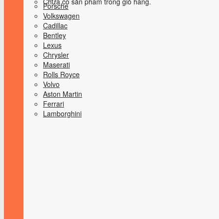
Chưa có sản phẩm trong giỏ hàng.
Porsche
Volkswagen
Cadillac
Bentley
Lexus
Chrysler
Maserati
Rolls Royce
Volvo
Aston Martin
Ferrari
Lamborghini