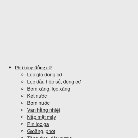
Phụ tùng động cơ
Lọc gió động cơ
Lọc dầu hộp số, động cơ
Bơm xăng, lọc xăng
Két nước
Bơm nước
Van hằng nhiệt
Nắp mặt máy
Pin lọc ga
Gioăng, phớt