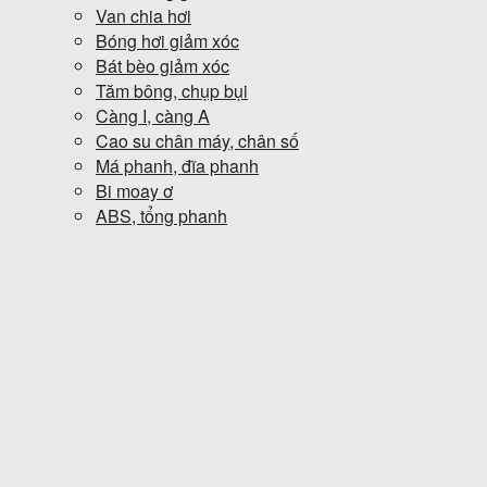
Van chia hơi
Bóng hơi giảm xóc
Bát bèo giảm xóc
Tăm bông, chụp bụi
Càng I, càng A
Cao su chân máy, chân số
Má phanh, đĩa phanh
Bi moay ơ
ABS, tổng phanh