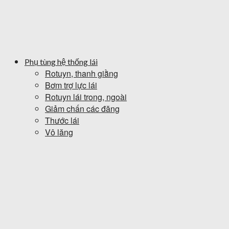
Phụ tùng hệ thống lái
Rotuyn, thanh giằng
Bơm trợ lực lái
Rotuyn lái trong, ngoài
Giảm chấn các đăng
Thước lái
Vô lăng