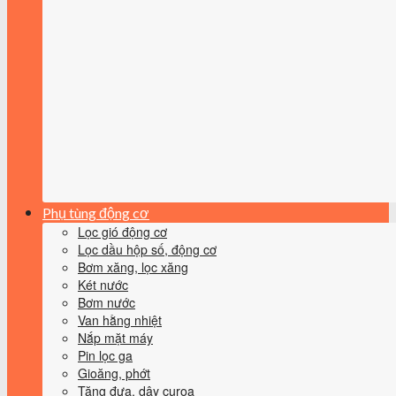
Phụ tùng động cơ
Lọc gió động cơ
Lọc dầu hộp số, động cơ
Bơm xăng, lọc xăng
Két nước
Bơm nước
Van hằng nhiệt
Nắp mặt máy
Pin lọc ga
Gioăng, phớt
Tăng đưa, dây curoa