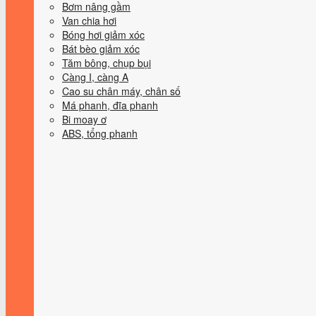
Bơm nâng gầm
Van chia hơi
Bóng hơi giảm xóc
Bát bèo giảm xóc
Tăm bông, chụp bụi
Càng I, càng A
Cao su chân máy, chân số
Má phanh, đĩa phanh
Bi moay ơ
ABS, tổng phanh