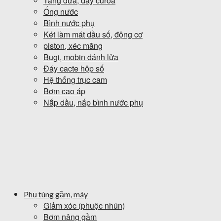
Tăng đưa, dây curoa
Ống nước
Bình nước phụ
Két làm mát dầu số, động cơ
piston, xéc măng
Bugi, mobin đánh lửa
Đáy cacte hộp số
Hệ thống trục cam
Bơm cao áp
Nắp dầu, nắp bình nước phụ
Phụ tùng gầm, máy
Giảm xóc (phuộc nhún)
Bơm nâng gầm