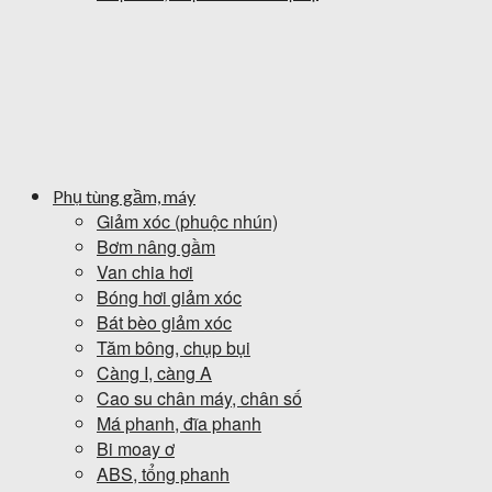
Phụ tùng gầm, máy
Giảm xóc (phuộc nhún)
Bơm nâng gầm
Van chia hơi
Bóng hơi giảm xóc
Bát bèo giảm xóc
Tăm bông, chụp bụi
Càng I, càng A
Cao su chân máy, chân số
Má phanh, đĩa phanh
Bi moay ơ
ABS, tổng phanh