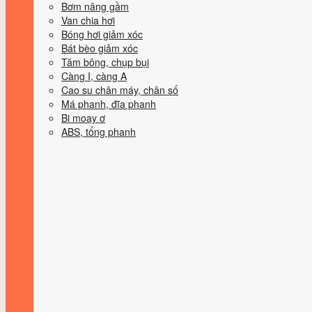
Bơm nâng gầm
Van chia hơi
Bóng hơi giảm xóc
Bát bèo giảm xóc
Tăm bông, chụp bụi
Càng I, càng A
Cao su chân máy, chân số
Má phanh, đĩa phanh
Bi moay ơ
ABS, tổng phanh