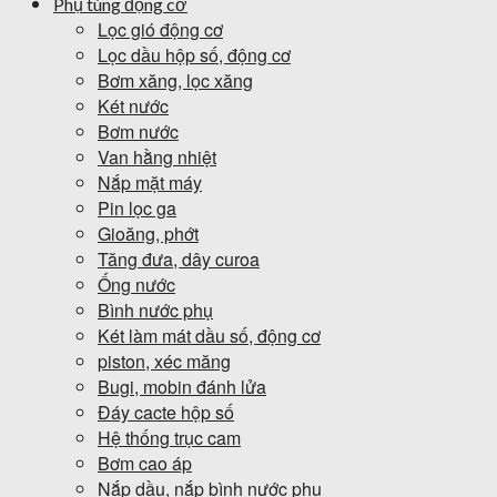
Phụ tùng động cơ
Lọc gió động cơ
Lọc dầu hộp số, động cơ
Bơm xăng, lọc xăng
Két nước
Bơm nước
Van hằng nhiệt
Nắp mặt máy
Pin lọc ga
Gioăng, phớt
Tăng đưa, dây curoa
Ống nước
Bình nước phụ
Két làm mát dầu số, động cơ
piston, xéc măng
Bugi, mobin đánh lửa
Đáy cacte hộp số
Hệ thống trục cam
Bơm cao áp
Nắp dầu, nắp bình nước phụ