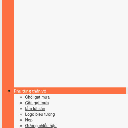
Phụ tùng thân vỏ
Chổi gạt mưa
Cần gạt mưa
tấm lót sàn
Logo biểu tượng
Nẹp
Gương chiếu hậu