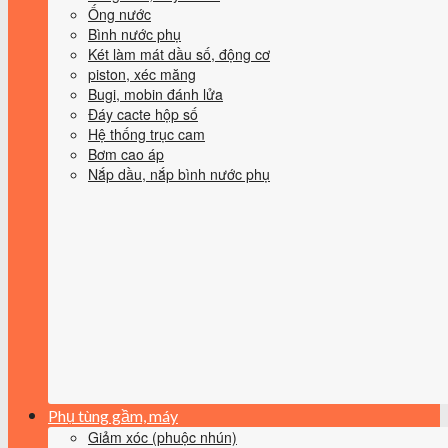
Ống nước
Bình nước phụ
Két làm mát dầu số, động cơ
piston, xéc măng
Bugi, mobin đánh lửa
Đáy cacte hộp số
Hệ thống trục cam
Bơm cao áp
Nắp dầu, nắp bình nước phụ
Phụ tùng gầm, máy
Giảm xóc (phuộc nhún)