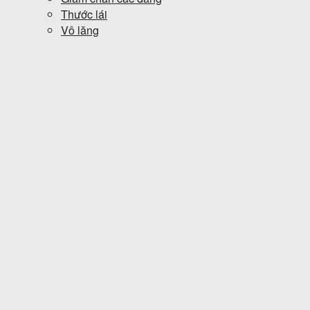
Thước lái
Vô lăng