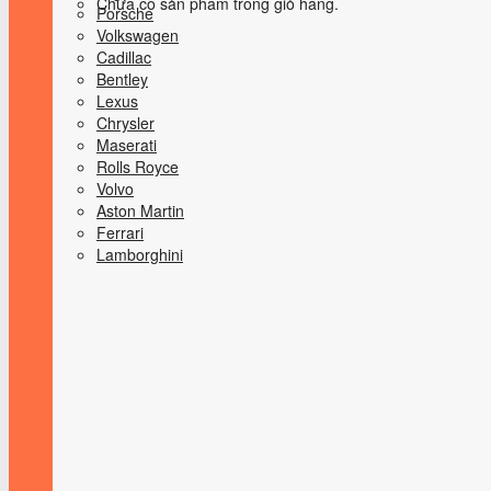
Chưa có sản phẩm trong giỏ hàng.
Porsche
Volkswagen
Cadillac
Bentley
Lexus
Chrysler
Maserati
Rolls Royce
Volvo
Aston Martin
Ferrari
Lamborghini