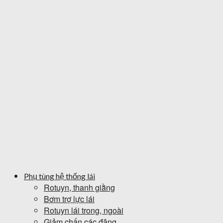
Phụ tùng hệ thống lái
Rotuyn, thanh giằng
Bơm trợ lực lái
Rotuyn lái trong, ngoài
Giảm chấn các đăng