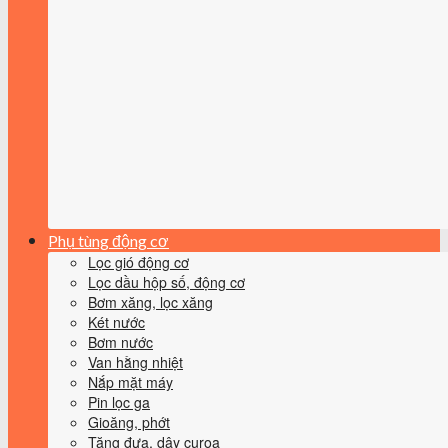
Phụ tùng động cơ
Lọc gió động cơ
Lọc dầu hộp số, động cơ
Bơm xăng, lọc xăng
Két nước
Bơm nước
Van hằng nhiệt
Nắp mặt máy
Pin lọc ga
Gioăng, phớt
Tăng đưa, dây curoa