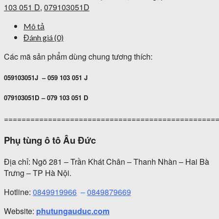
103 051 D
,
079103051D
Mô tả
Đánh giá (0)
Các mã sản phẩm dùng chung tương thích:
059103051J – 059 103 051 J
079103051D – 079 103 051 D
================================================
Phụ tùng ô tô Âu Đức
Địa chỉ: Ngõ 281 – Trần Khát Chân – Thanh Nhàn – Hai Bà
Trưng – TP Hà Nội.
Hotline:
0849919966
–
0849879669
Website:
phutungauduc.com