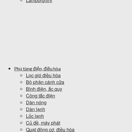
Lamborghini
Phụ tùng điện, điều hòa
Lọc gió điều hòa
Bộ phận cánh cửa
Bình điện, ắc quy
Công tắc điện
Dàn nóng
Dàn lạnh
Lốc lạnh
Củ đề, máy phát
Quạt động cơ, điều hòa