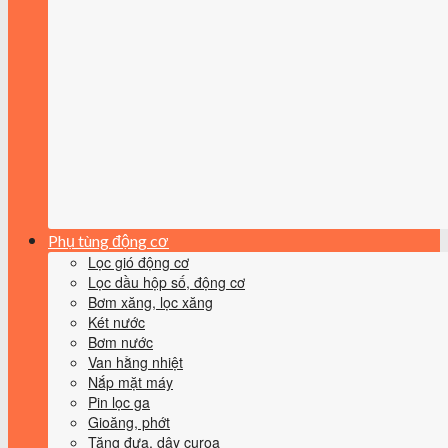
Phụ tùng động cơ
Lọc gió động cơ
Lọc dầu hộp số, động cơ
Bơm xăng, lọc xăng
Két nước
Bơm nước
Van hằng nhiệt
Nắp mặt máy
Pin lọc ga
Gioăng, phớt
Tăng đưa, dây curoa