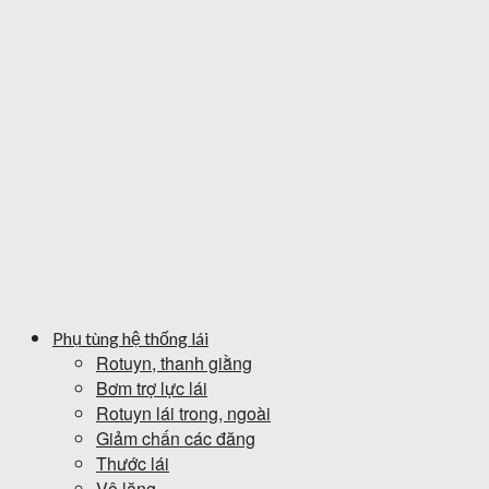
Phụ tùng hệ thống lái
Rotuyn, thanh giằng
Bơm trợ lực lái
Rotuyn lái trong, ngoài
Giảm chấn các đăng
Thước lái
Vô lăng