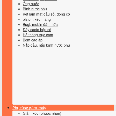
Ống nước
Bình nước phụ
Két làm mát dầu số, động cơ
piston, xéc măng
Bugi, mobin đánh lửa
Đáy cacte hộp số
Hệ thống trục cam
Bơm cao áp
Nắp dầu, nắp bình nước phụ
Phụ tùng gầm, máy
Giảm xóc (phuộc nhún)