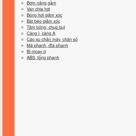
Bơm nâng gầm
Van chia hơi
Bóng hơi giảm xóc
Bát bèo giảm xóc
Tăm bông, chụp bụi
Càng I, càng A
Cao su chân máy, chân số
Má phanh, đĩa phanh
Bi moay ơ
ABS, tổng phanh