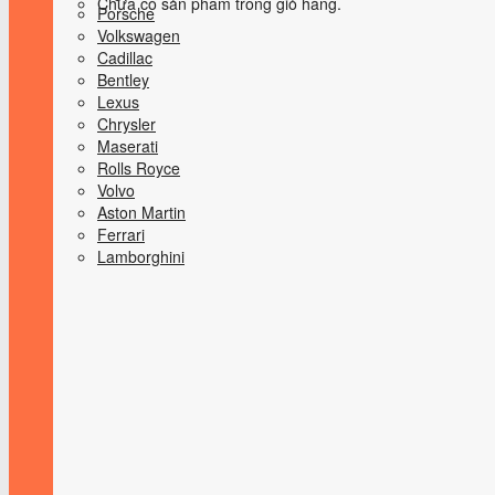
Chưa có sản phẩm trong giỏ hàng.
Porsche
Volkswagen
Cadillac
Bentley
Lexus
Chrysler
Maserati
Rolls Royce
Volvo
Aston Martin
Ferrari
Lamborghini