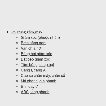
Phụ tùng gầm, máy
Giảm xóc (phuộc nhún)
Bơm nâng gầm
Van chia hơi
Bóng hơi giảm xóc
Bát bèo giảm xóc
Tăm bông, chụp bụi
Càng I, càng A
Cao su chân máy, chân số
Má phanh, đĩa phanh
Bi moay ơ
ABS, tổng phanh