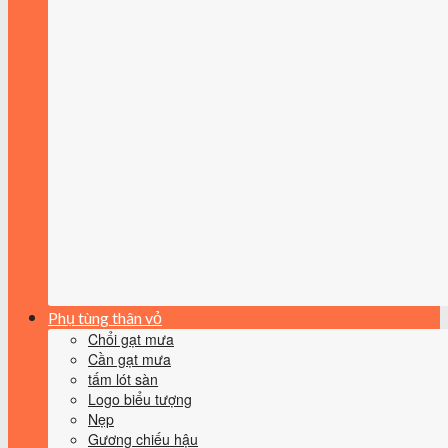
Phụ tùng thân vỏ
Chổi gạt mưa
Cần gạt mưa
tấm lót sàn
Logo biểu tượng
Nẹp
Gương chiếu hậu