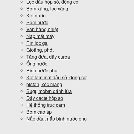
Lọc dầu hộp số, động cơ
Bơm xăng, lọc xăng
Két nước
Bơm nước
Van hằng nhiệt
Nắp mặt máy
Pin lọc ga
Gioăng, phớt
Tăng đưa, dây curoa
Ống nước
Bình nước phụ
Két làm mát dầu số, động cơ
piston, xéc măng
Bugi, mobin đánh lửa
Đáy cacte hộp số
Hệ thống trục cam
Bơm cao áp
Nắp dầu, nắp bình nước phụ