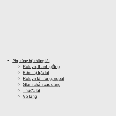
Phụ tùng hệ thống lái
Rotuyn, thanh giằng
Bơm trợ lực lái
Rotuyn lái trong, ngoài
Giảm chấn các đăng
Thước lái
Vô lăng