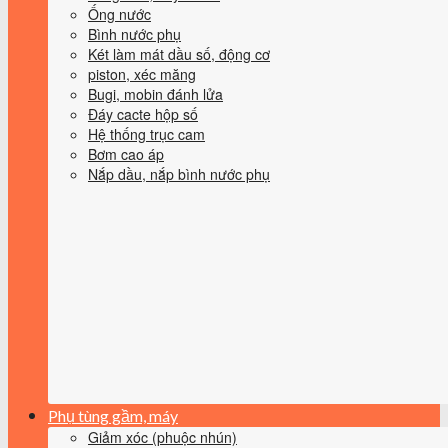
Ống nước
Bình nước phụ
Két làm mát dầu số, động cơ
piston, xéc măng
Bugi, mobin đánh lửa
Đáy cacte hộp số
Hệ thống trục cam
Bơm cao áp
Nắp dầu, nắp bình nước phụ
Phụ tùng gầm, máy
Giảm xóc (phuộc nhún)