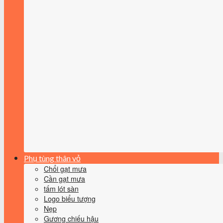
Phụ tùng thân vỏ
Chổi gạt mưa
Cần gạt mưa
tấm lót sàn
Logo biểu tượng
Nẹp
Gương chiếu hậu