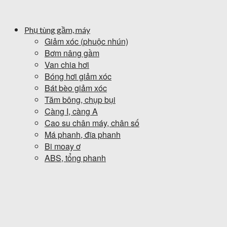
Phụ tùng gầm, máy
Giảm xóc (phuộc nhún)
Bơm nâng gầm
Van chia hơi
Bóng hơi giảm xóc
Bát bèo giảm xóc
Tăm bông, chụp bụi
Càng I, càng A
Cao su chân máy, chân số
Má phanh, đĩa phanh
Bi moay ơ
ABS, tổng phanh