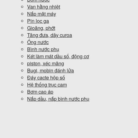
Van hằng nhiệt
Nắp mặt máy
Pin lọc ga
Gioăng, phớt
Tăng đưa, dây curoa
Ống nước
Bình nước phụ
Két làm mát dầu số, động cơ
piston, xéc măng
Bugi, mobin đánh lửa
Đáy cacte hộp số
Hệ thống trục cam
Bơm cao áp
Nắp dầu, nắp bình nước phụ