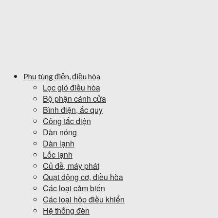
Phụ tùng điện, điều hòa
Lọc gió điều hòa
Bộ phận cánh cửa
Bình điện, ắc quy
Công tắc điện
Dàn nóng
Dàn lạnh
Lốc lạnh
Củ đề, máy phát
Quạt động cơ, điều hòa
Các loại cảm biến
Các loại hộp điều khiển
Hệ thống đèn