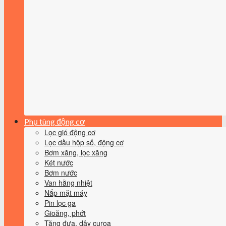
Phụ tùng động cơ
Lọc gió động cơ
Lọc dầu hộp số, động cơ
Bơm xăng, lọc xăng
Két nước
Bơm nước
Van hằng nhiệt
Nắp mặt máy
Pin lọc ga
Gioăng, phớt
Tăng đưa, dây curoa