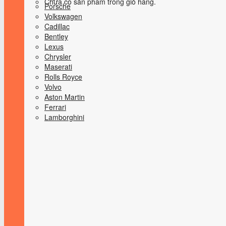
Chưa có sản phẩm trong giỏ hàng.
Porsche
Volkswagen
Cadillac
Bentley
Lexus
Chrysler
Maserati
Rolls Royce
Volvo
Aston Martin
Ferrari
Lamborghini