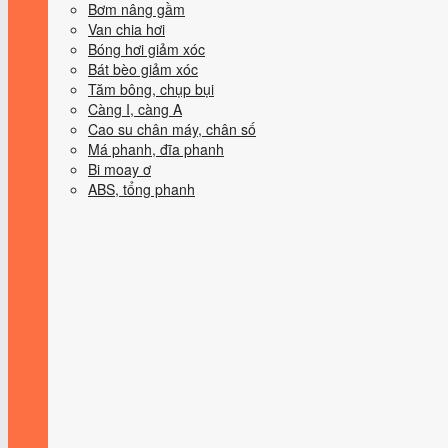
Bơm nâng gầm
Van chia hơi
Bóng hơi giảm xóc
Bát bèo giảm xóc
Tăm bông, chụp bụi
Càng I, càng A
Cao su chân máy, chân số
Má phanh, đĩa phanh
Bi moay ơ
ABS, tổng phanh