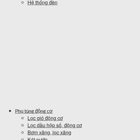
Hệ thống đèn
Phụ tùng động cơ
Lọc gió động cơ
Lọc dầu hộp số, động cơ
Bơm xăng, lọc xăng
Két nước