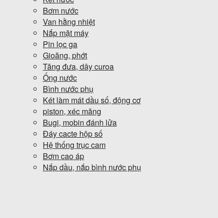
Bơm nước
Van hằng nhiệt
Nắp mặt máy
Pin lọc ga
Gioăng, phớt
Tăng đưa, dây curoa
Ống nước
Bình nước phụ
Két làm mát dầu số, động cơ
piston, xéc măng
Bugi, mobin đánh lửa
Đáy cacte hộp số
Hệ thống trục cam
Bơm cao áp
Nắp dầu, nắp bình nước phụ