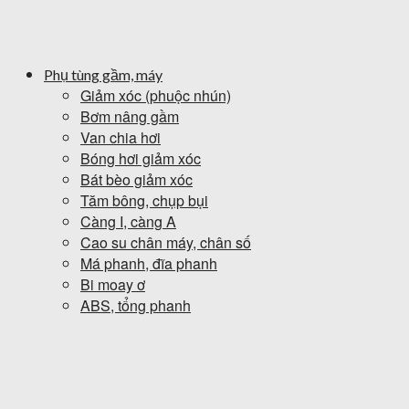
Phụ tùng gầm, máy
Giảm xóc (phuộc nhún)
Bơm nâng gầm
Van chia hơi
Bóng hơi giảm xóc
Bát bèo giảm xóc
Tăm bông, chụp bụi
Càng I, càng A
Cao su chân máy, chân số
Má phanh, đĩa phanh
Bi moay ơ
ABS, tổng phanh