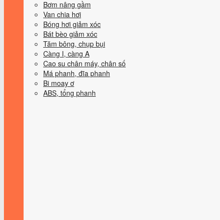
Bơm nâng gầm
Van chia hơi
Bóng hơi giảm xóc
Bát bèo giảm xóc
Tăm bông, chụp bụi
Càng I, càng A
Cao su chân máy, chân số
Má phanh, đĩa phanh
Bi moay ơ
ABS, tổng phanh