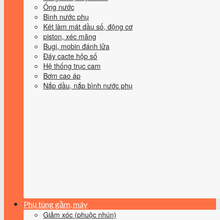
Ống nước
Bình nước phụ
Két làm mát dầu số, động cơ
piston, xéc măng
Bugi, mobin đánh lửa
Đáy cacte hộp số
Hệ thống trục cam
Bơm cao áp
Nắp dầu, nắp bình nước phụ
Phụ tùng gầm, máy
Giảm xóc (phuộc nhún)