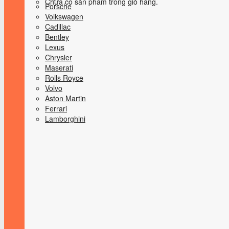
Chưa có sản phẩm trong giỏ hàng.
Porsche
Volkswagen
Cadillac
Bentley
Lexus
Chrysler
Maserati
Rolls Royce
Volvo
Aston Martin
Ferrari
Lamborghini