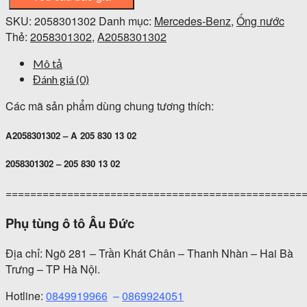
SKU:
2058301302
Danh mục:
Mercedes-Benz
,
Ống nước
Thẻ:
2058301302
,
A2058301302
Mô tả
Đánh giá (0)
Các mã sản phẩm dùng chung tương thích:
A2058301302 – A 205 830 13 02
2058301302 – 205 830 13 02
================================================
Phụ tùng ô tô Âu Đức
Địa chỉ: Ngõ 281 – Trần Khát Chân – Thanh Nhàn – Hai Bà
Trưng – TP Hà Nội.
Hotline:
0849919966
–
0869924051