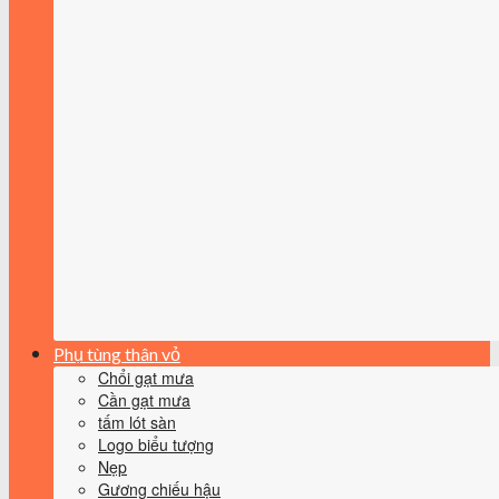
Phụ tùng thân vỏ
Chổi gạt mưa
Cần gạt mưa
tấm lót sàn
Logo biểu tượng
Nẹp
Gương chiếu hậu