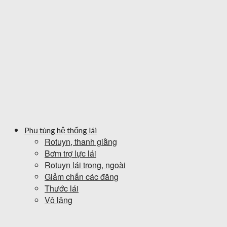
Phụ tùng hệ thống lái
Rotuyn, thanh giằng
Bơm trợ lực lái
Rotuyn lái trong, ngoài
Giảm chấn các đăng
Thước lái
Vô lăng