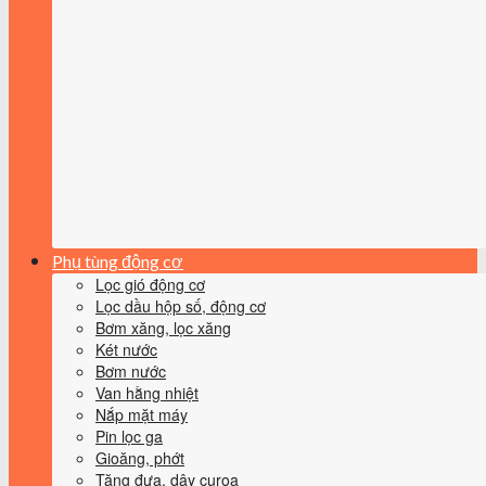
Phụ tùng động cơ
Lọc gió động cơ
Lọc dầu hộp số, động cơ
Bơm xăng, lọc xăng
Két nước
Bơm nước
Van hằng nhiệt
Nắp mặt máy
Pin lọc ga
Gioăng, phớt
Tăng đưa, dây curoa