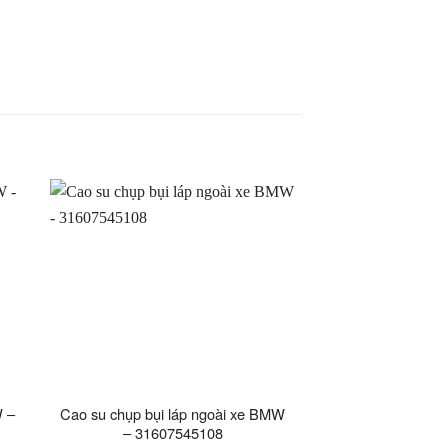
W –
Cao su chụp bụi láp ngoài xe BMW
– 31607545108