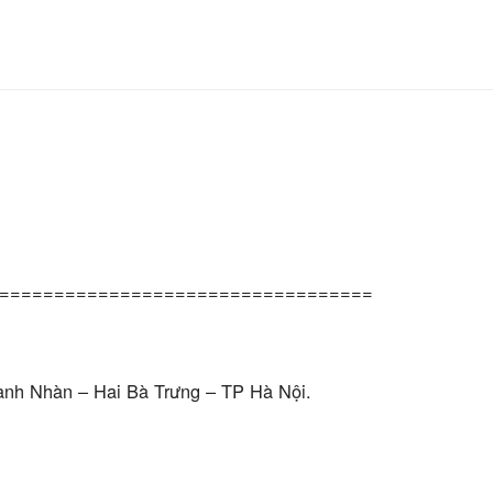
==================================
anh Nhàn – Hai Bà Trưng – TP Hà Nội.