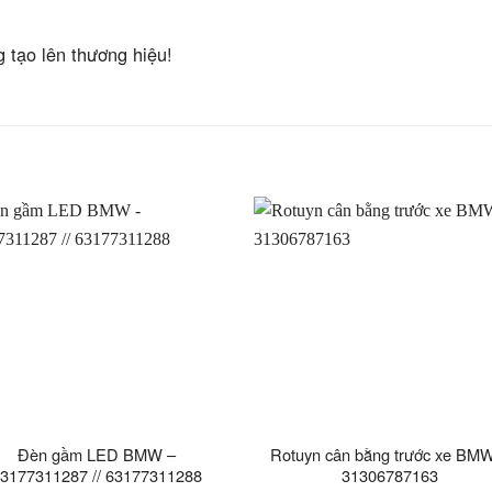
g tạo lên thương hiệu!
Đèn gầm LED BMW –
Rotuyn cân bằng trước xe BM
3177311287 // 63177311288
31306787163