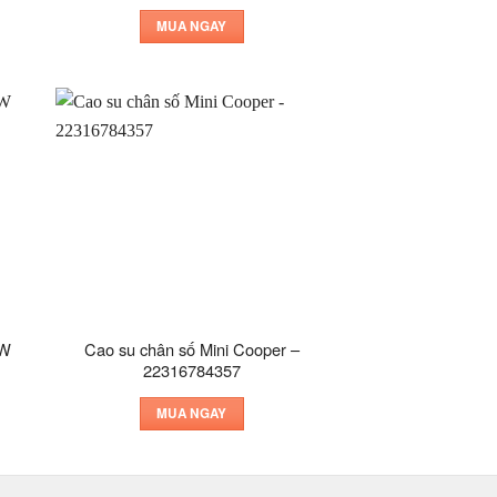
MUA NGAY
MW
Cao su chân số Mini Cooper –
22316784357
MUA NGAY