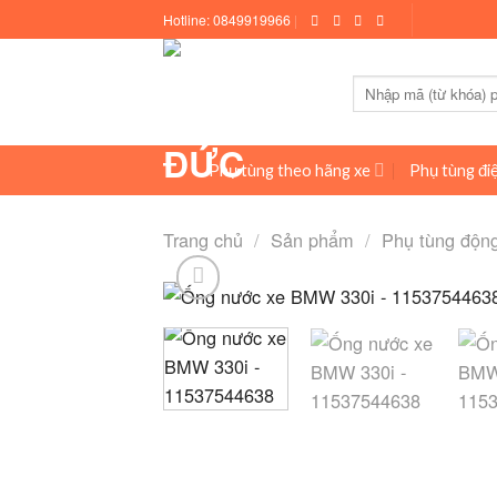
Skip
Hotline:
0849919966
|
to
content
Tìm
kiếm:
Phụ tùng theo hãng xe
Phụ tùng điệ
Trang chủ
/
Sản phẩm
/
Phụ tùng độn