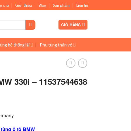
g chủ
Giới thiệu
Blog
Sản phẩm
Liên hệ
GIỎ HÀNG
ùng hệ thống lái
Phụ tùng thân vỏ
W 330i – 11537544638
ermany
 tùng ô tô BMW