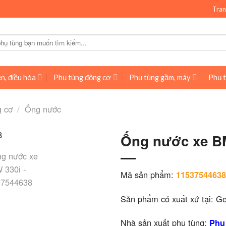
Tran
n, điều hòa
Phụ tùng động cơ
Phụ tùng gầm, máy
Phụ t
g cơ
/
Ống nước
Ống nước xe BM
Mã sản phẩm:
11537544638
Sản phẩm có xuất xứ tại: G
Nhà sản xuất phụ tùng:
Phụ