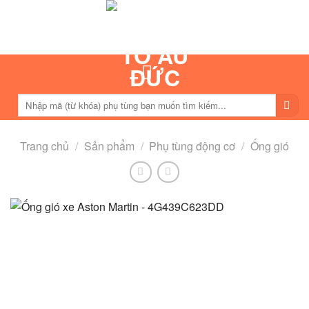
Skip
to
content
Tìm
kiếm:
Trang chủ
/
Sản phẩm
/
Phụ tùng động cơ
/
Ống gió