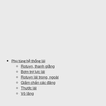
Phụ tùng hệ thống lái
Rotuyn, thanh giằng
Bơm trợ lực lái
Rotuyn lái trong, ngoài
Giảm chấn các đăng
Thước lái
Vô lăng