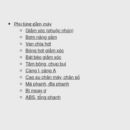
Phụ tùng gầm, máy
Giảm xóc (phuộc nhún)
Bơm nâng gầm
Van chia hơi
Bóng hơi giảm xóc
Bát bèo giảm xóc
Tăm bông, chụp bụi
Càng I, càng A
Cao su chân máy, chân số
Má phanh, đĩa phanh
Bi moay ơ
ABS, tổng phanh