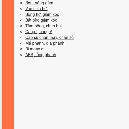
Bơm nâng gầm
Van chia hơi
Bóng hơi giảm xóc
Bát bèo giảm xóc
Tăm bông, chụp bụi
Càng I, càng A
Cao su chân máy, chân số
Má phanh, đĩa phanh
Bi moay ơ
ABS, tổng phanh