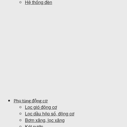
Hệ thống đèn
Phụ tùng động cơ
Lọc gió động cơ
Lọc dầu hộp số, động cơ
Bơm xăng, lọc xăng
Két nước