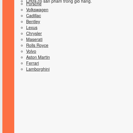
Chưa có sản phẩm trong giỏ hàng.
Porsche
Volkswagen
Cadillac
Bentley
Lexus
Chrysler
Maserati
Rolls Royce
Volvo
Aston Martin
Ferrari
Lamborghini