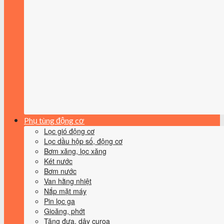
Phụ tùng động cơ
Lọc gió động cơ
Lọc dầu hộp số, động cơ
Bơm xăng, lọc xăng
Két nước
Bơm nước
Van hằng nhiệt
Nắp mặt máy
Pin lọc ga
Gioăng, phớt
Tăng đưa, dây curoa