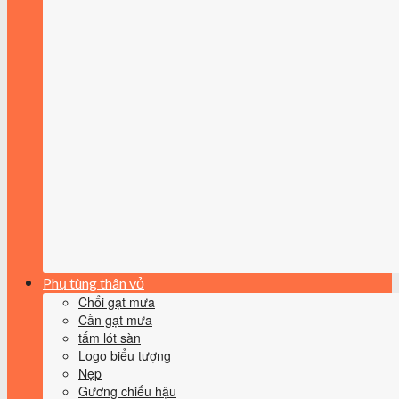
Phụ tùng thân vỏ
Chổi gạt mưa
Cần gạt mưa
tấm lót sàn
Logo biểu tượng
Nẹp
Gương chiếu hậu