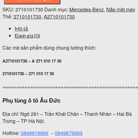
SKU:
2710101730
Danh mục:
Mercedes-Benz
,
Nắp mặt máy
Thẻ:
2710101730
,
A2710101730
Mô tả
Đánh giá (0)
Các mã sản phẩm dùng chung tương thích:
A2710101730 – A 271 010 17 30
2710101730 – 271 010 17 30
================================================
Phụ tùng ô tô Âu Đức
Địa chỉ: Ngõ 281 – Trần Khát Chân – Thanh Nhàn – Hai Bà
Trưng – TP Hà Nội.
Hotline:
0849919966
–
0849879669