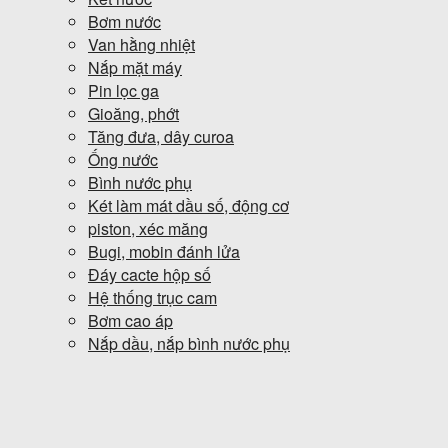
Bơm nước
Van hằng nhiệt
Nắp mặt máy
Pin lọc ga
Gioăng, phớt
Tăng đưa, dây curoa
Ống nước
Bình nước phụ
Két làm mát dầu số, động cơ
piston, xéc măng
Bugi, mobin đánh lửa
Đáy cacte hộp số
Hệ thống trục cam
Bơm cao áp
Nắp dầu, nắp bình nước phụ