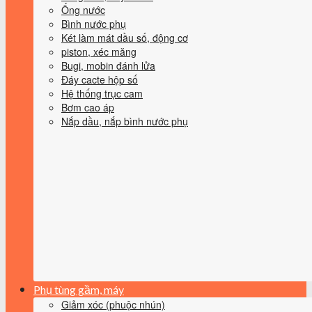
Ống nước
Bình nước phụ
Két làm mát dầu số, động cơ
piston, xéc măng
Bugi, mobin đánh lửa
Đáy cacte hộp số
Hệ thống trục cam
Bơm cao áp
Nắp dầu, nắp bình nước phụ
Phụ tùng gầm, máy
Giảm xóc (phuộc nhún)