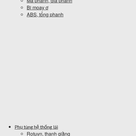
Má phanh, đĩa phanh
Bi moay ơ
ABS, tổng phanh
Phụ tùng hệ thống lái
Rotuyn, thanh giằng