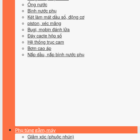
Ống nước
Bình nước phụ
Két làm mát dầu số, động cơ
piston, xéc măng
Bugi, mobin đánh lửa
Đáy cacte hộp số
Hệ thống trục cam
Bơm cao áp
Nắp dầu, nắp bình nước phụ
Phụ tùng gầm, máy
Giảm xóc (phuộc nhún)