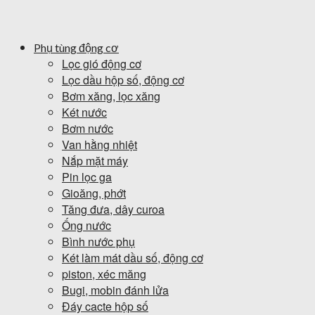
Phụ tùng động cơ
Lọc gió động cơ
Lọc dầu hộp số, động cơ
Bơm xăng, lọc xăng
Két nước
Bơm nước
Van hằng nhiệt
Nắp mặt máy
Pin lọc ga
Gioăng, phớt
Tăng đưa, dây curoa
Ống nước
Bình nước phụ
Két làm mát dầu số, động cơ
piston, xéc măng
Bugi, mobin đánh lửa
Đáy cacte hộp số