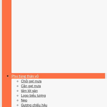
Phụ tùng thân vỏ
Chổi gạt mưa
Cần gạt mưa
tấm lót sàn
Logo biểu tượng
Nẹp
Gương chiếu hậu