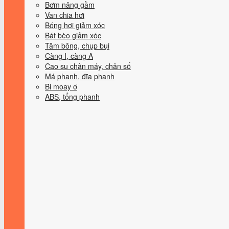
Bơm nâng gầm
Van chia hơi
Bóng hơi giảm xóc
Bát bèo giảm xóc
Tăm bông, chụp bụi
Càng I, càng A
Cao su chân máy, chân số
Má phanh, đĩa phanh
Bi moay ơ
ABS, tổng phanh