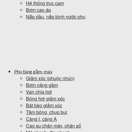
Hệ thống trục cam
Bơm cao áp
Nắp dầu, nắp bình nước phụ
Phụ tùng gầm, máy
Giảm xóc (phuộc nhún)
Bơm nâng gầm
Van chia hơi
Bóng hơi giảm xóc
Bát bèo giảm xóc
Tăm bông, chụp bụi
Càng I, càng A
Cao su chân máy, chân số