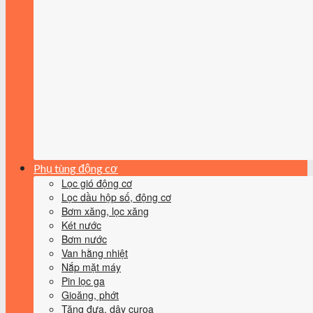
Phụ tùng động cơ
Lọc gió động cơ
Lọc dầu hộp số, động cơ
Bơm xăng, lọc xăng
Két nước
Bơm nước
Van hằng nhiệt
Nắp mặt máy
Pin lọc ga
Gioăng, phớt
Tăng đưa, dây curoa