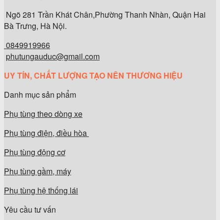
Ngõ 281 Trần Khát Chân,Phường Thanh Nhàn, Quận Hai
Bà Trưng, Hà Nội.
0849919966
phutungauduc@gmail.com
UY TÍN, CHẤT LƯỢNG TẠO NÊN THƯƠNG HIỆU
Danh mục sản phẩm
Phụ tùng theo dòng xe
Phụ tùng điện, điều hòa
Phụ tùng động cơ
Phụ tùng gầm, máy
Phụ tùng hệ thống lái
Yêu cầu tư vấn