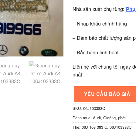
Nhà sản xuất phụ tùng:
Phụ 
– Nhập khẩu chính hãng
– Đảm bảo chất lượng sản 
– Bảo hành linh hoạt
Liên hệ với chúng tôi ngay đ
nhất.
YÊU CẦU BÁO GIÁ
SKU:
06J103383C
Danh mục:
Audi
,
Gioăng, phớt
Thẻ:
06J 103 383 C
,
06J103383C