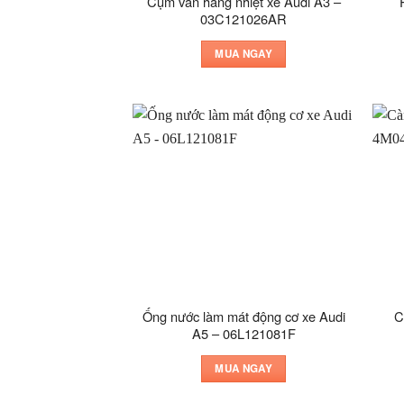
Cụm van hằng nhiệt xe Audi A3 –
03C121026AR
MUA NGAY
Ống nước làm mát động cơ xe Audi
C
A5 – 06L121081F
MUA NGAY