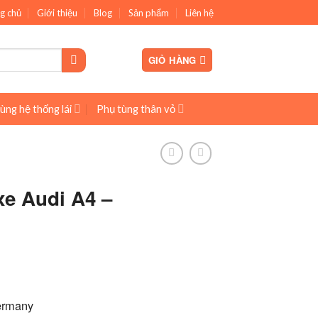
g chủ
Giới thiệu
Blog
Sản phẩm
Liên hệ
GIỎ HÀNG
ùng hệ thống lái
Phụ tùng thân vỏ
xe Audi A4 –
ermany