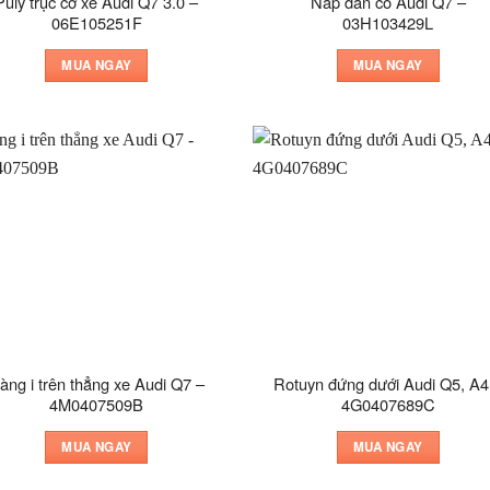
Puly trục cơ xe Audi Q7 3.0 –
Nắp dàn cò Audi Q7 –
06E105251F
03H103429L
MUA NGAY
MUA NGAY
àng i trên thẳng xe Audi Q7 –
Rotuyn đứng dưới Audi Q5, A4
4M0407509B
4G0407689C
MUA NGAY
MUA NGAY