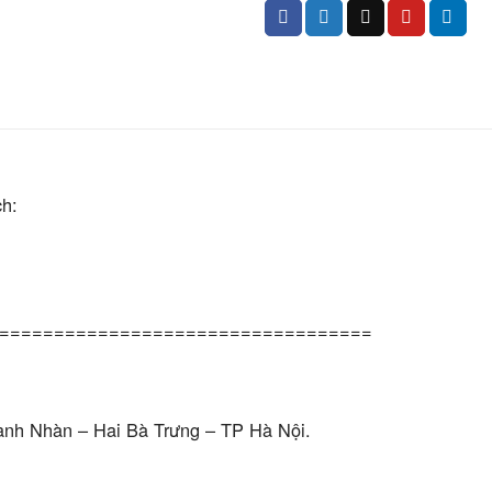
h:
==================================
anh Nhàn – Hai Bà Trưng – TP Hà Nội.