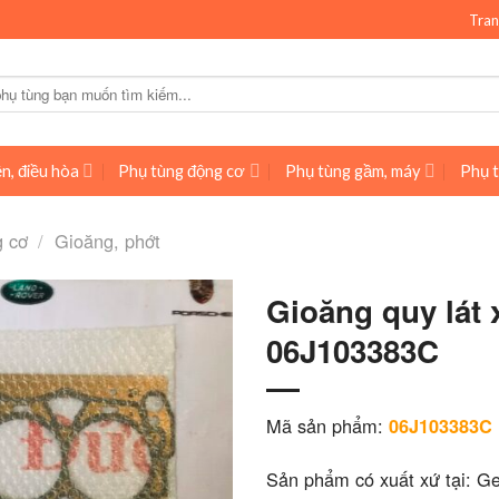
Tran
n, điều hòa
Phụ tùng động cơ
Phụ tùng gầm, máy
Phụ t
g cơ
/
Gioăng, phớt
Gioăng quy lát 
06J103383C
Mã sản phẩm:
06J103383C
Sản phẩm có xuất xứ tại: G