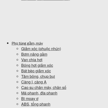
Phụ tùng gầm, máy
Giảm xóc (phuộc nhún)
Bơm nâng gầm
Van chia hơi
Bóng hơi giảm xóc
Bát bèo giảm xóc
Tăm bông, chụp bụi
Càng I, càng A
Cao su chân máy, chân số
Má phanh, đĩa phanh
Bi moay ơ
ABS, tổng phanh