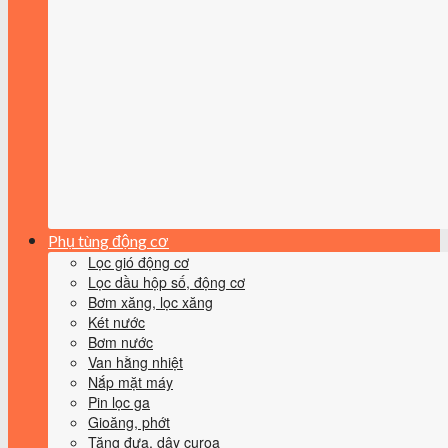
Phụ tùng động cơ
Lọc gió động cơ
Lọc dầu hộp số, động cơ
Bơm xăng, lọc xăng
Két nước
Bơm nước
Van hằng nhiệt
Nắp mặt máy
Pin lọc ga
Gioăng, phớt
Tăng đưa, dây curoa