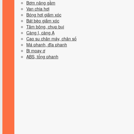
Bơm nâng gầm
Van chia hơi
Bóng hơi giảm xóc
Bát bèo giảm xóc
Tăm bông, chụp bụi
Càng I, càng A
Cao su chân máy, chân số
Má phanh, đĩa phanh
Bi moay ơ
ABS, tổng phanh