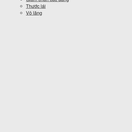
Thước lái
Vô lăng