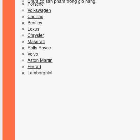
Chưa có sản phẩm trong giỏ hàng.
Porsche
Volkswagen
Cadillac
Bentley
Lexus
Chrysler
Maserati
Rolls Royce
Volvo
Aston Martin
Ferrari
Lamborghini