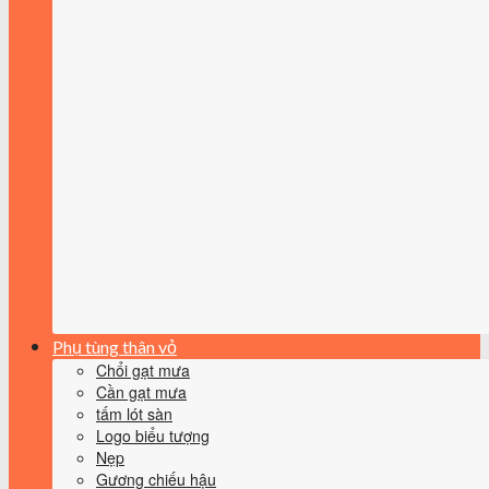
Phụ tùng thân vỏ
Chổi gạt mưa
Cần gạt mưa
tấm lót sàn
Logo biểu tượng
Nẹp
Gương chiếu hậu