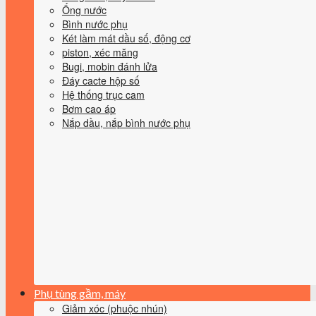
Ống nước
Bình nước phụ
Két làm mát dầu số, động cơ
piston, xéc măng
Bugi, mobin đánh lửa
Đáy cacte hộp số
Hệ thống trục cam
Bơm cao áp
Nắp dầu, nắp bình nước phụ
Phụ tùng gầm, máy
Giảm xóc (phuộc nhún)