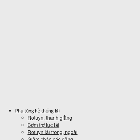
Phụ tùng hệ thống lái
Rotuyn, thanh giằng
Bơm trợ lực lái
Rotuyn lái trong, ngoài
Giảm chấn các đăng