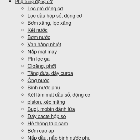
Phụ tùng động cơ
Lọc gió động cơ
Lọc dầu hộp số, động cơ
Bơm xăng, lọc xăng
Két nước
Bơm nước
Van hằng nhiệt
Nắp mặt máy
Pin lọc ga
Gioăng, phớt
Tăng đưa, dây curoa
Ống nước
Bình nước phụ
Két làm mát dầu số, động cơ
piston, xéc măng
Bugi, mobin đánh lửa
Đáy cacte hộp số
Hệ thống trục cam
Bơm cao áp
Nắp dầu, nắp bình nước phụ