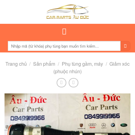
Skip
to
content
Tìm
kiếm:
Trang chủ
/
Sản phẩm
/
Phụ tùng gầm, máy
/
Giảm xóc
(phuộc nhún)