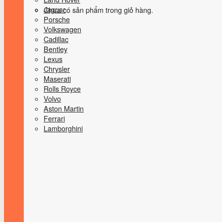
Jaguar
Chưa có sản phẩm trong giỏ hàng.
Porsche
Volkswagen
Cadillac
Bentley
Lexus
Chrysler
Maserati
Rolls Royce
Volvo
Aston Martin
Ferrari
Lamborghini