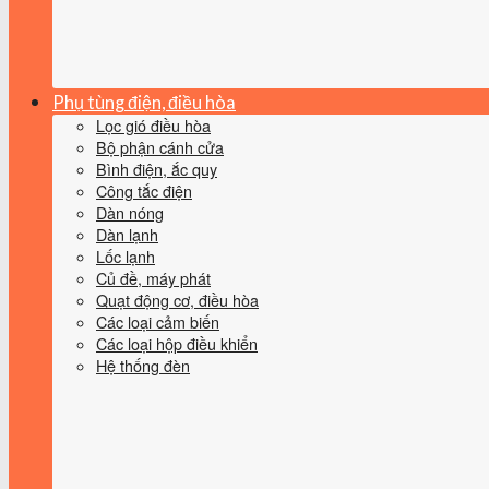
Phụ tùng điện, điều hòa
Lọc gió điều hòa
Bộ phận cánh cửa
Bình điện, ắc quy
Công tắc điện
Dàn nóng
Dàn lạnh
Lốc lạnh
Củ đề, máy phát
Quạt động cơ, điều hòa
Các loại cảm biến
Các loại hộp điều khiển
Hệ thống đèn