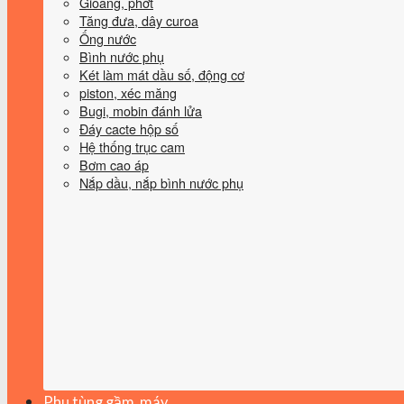
Gioăng, phớt
Tăng đưa, dây curoa
Ống nước
Bình nước phụ
Két làm mát dầu số, động cơ
piston, xéc măng
Bugi, mobin đánh lửa
Đáy cacte hộp số
Hệ thống trục cam
Bơm cao áp
Nắp dầu, nắp bình nước phụ
Phụ tùng gầm, máy