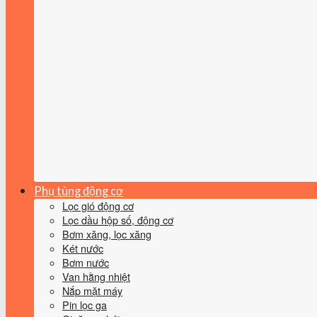
Phụ tùng động cơ
Lọc gió động cơ
Lọc dầu hộp số, động cơ
Bơm xăng, lọc xăng
Két nước
Bơm nước
Van hằng nhiệt
Nắp mặt máy
Pin lọc ga