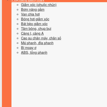
Giảm xóc (phuộc nhún)
Bơm nâng gầm
Van chia hơi
Bóng hơi giảm xóc
Bát bèo giảm xóc
Tăm bông, chụp bụi
Càng I, càng A
Cao su chân máy, chân số
Má phanh, đĩa phanh
Bi moay ơ
ABS, tổng phanh