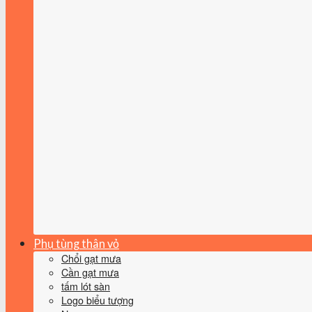
Phụ tùng thân vỏ
Chổi gạt mưa
Cần gạt mưa
tấm lót sàn
Logo biểu tượng