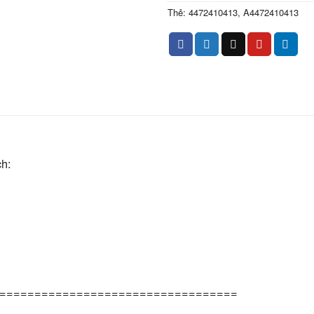
Thẻ:
4472410413
,
A4472410413
h:
==================================