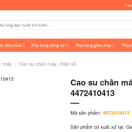
Tran
n, điều hòa
Phụ tùng động cơ
Phụ tùng gầm, máy
Phụ t
, máy
/
Cao su chân máy, chân số
Cao su chân má
4472410413
Mã sản phẩm:
4472410413
Sản phẩm có xuất xứ tại: G