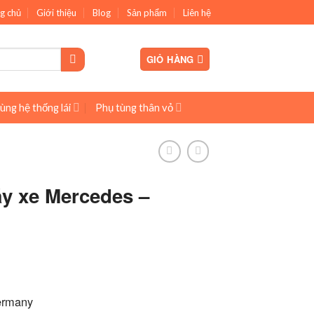
g chủ
Giới thiệu
Blog
Sản phẩm
Liên hệ
GIỎ HÀNG
ùng hệ thống lái
Phụ tùng thân vỏ
y xe Mercedes –
ermany