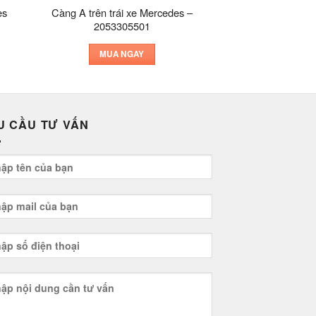
es
Càng A trên trái xe Mercedes –
2053305501
MUA NGAY
U CẦU TƯ VẤN