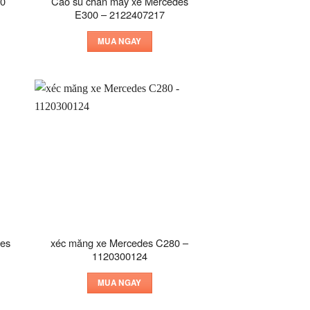
50
Cao su chân máy xe Mercedes
E300 – 2122407217
MUA NGAY
des
xéc măng xe Mercedes C280 –
1120300124
MUA NGAY