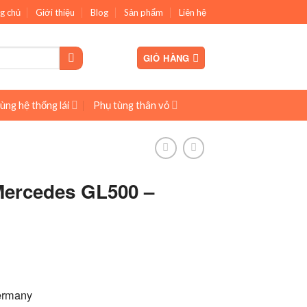
g chủ
Giới thiệu
Blog
Sản phẩm
Liên hệ
GIỎ HÀNG
ùng hệ thống lái
Phụ tùng thân vỏ
Mercedes GL500 –
ermany