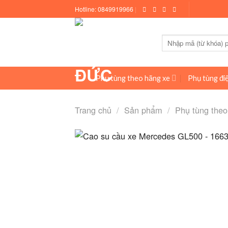
Skip
Hotline:
0849919966
|
to
content
Tìm
kiếm:
Phụ tùng theo hãng xe
Phụ tùng điệ
Trang chủ
/
Sản phẩm
/
Phụ tùng theo