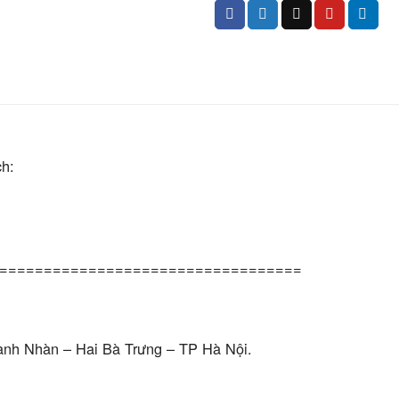
h:
==================================
anh Nhàn – Hai Bà Trưng – TP Hà Nội.