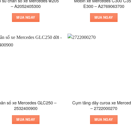
 su chân số xe Mercedes w205
Mobin xe Mercedes C300 C3
– A2052405300
E300 – A2769063700
MUA NGAY
MUA NGAY
ân số xe Mercedes GLC250 –
Cụm tăng dây curoa xe Merce
2532400900
– 2722000270
MUA NGAY
MUA NGAY