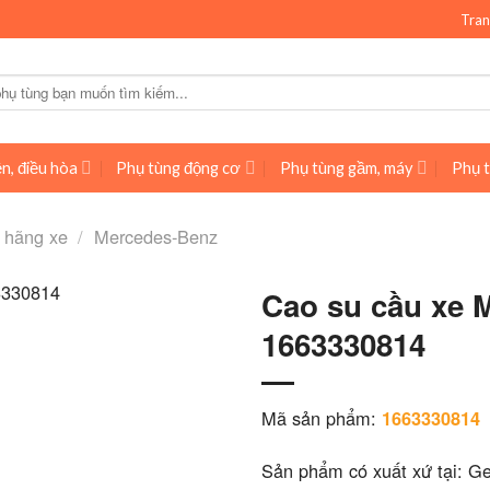
Tran
n, điều hòa
Phụ tùng động cơ
Phụ tùng gầm, máy
Phụ t
 hãng xe
/
Mercedes-Benz
Cao su cầu xe 
1663330814
Mã sản phẩm:
1663330814
Sản phẩm có xuất xứ tại: G