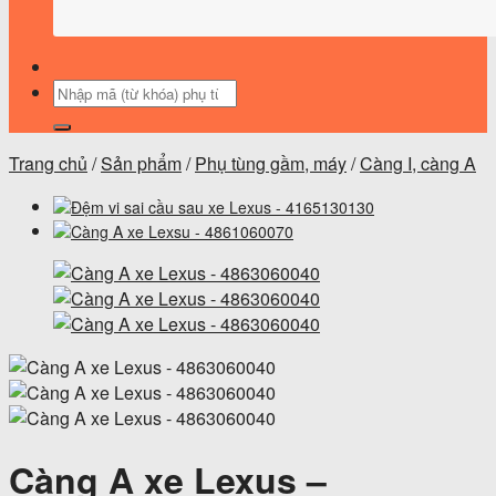
Tìm
kiếm:
Trang chủ
/
Sản phẩm
/
Phụ tùng gầm, máy
/
Càng I, càng A
Càng A xe Lexus –