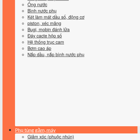
Ống nước
Bình nước phụ
Két làm mát dầu số, động cơ
piston, xéc măng
Bugi, mobin đánh lửa
Đáy cacte hộp số
Hệ thống trục cam
Bơm cao áp
Nắp dầu, nắp bình nước phụ
Phụ tùng gầm, máy
Giảm xóc (phuộc nhún)