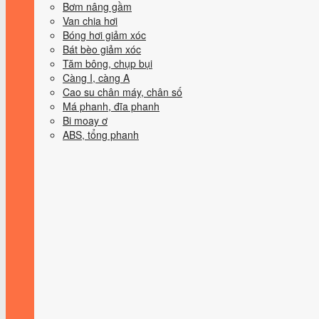
Bơm nâng gầm
Van chia hơi
Bóng hơi giảm xóc
Bát bèo giảm xóc
Tăm bông, chụp bụi
Càng I, càng A
Cao su chân máy, chân số
Má phanh, đĩa phanh
Bi moay ơ
ABS, tổng phanh