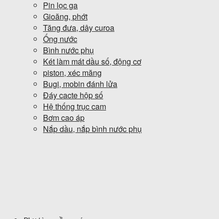
Pin lọc ga
Gioăng, phớt
Tăng đưa, dây curoa
Ống nước
Bình nước phụ
Két làm mát dầu số, động cơ
piston, xéc măng
Bugi, mobin đánh lửa
Đáy cacte hộp số
Hệ thống trục cam
Bơm cao áp
Nắp dầu, nắp bình nước phụ