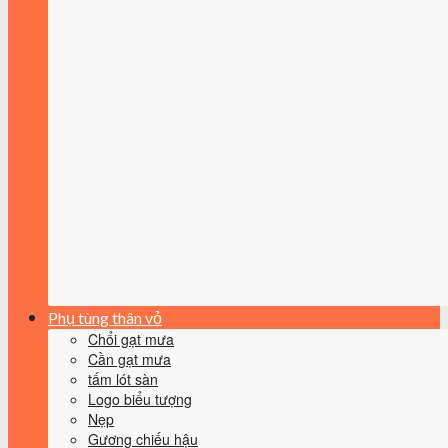
Phụ tùng thân vỏ
Chổi gạt mưa
Cần gạt mưa
tấm lót sàn
Logo biểu tượng
Nẹp
Gương chiếu hậu