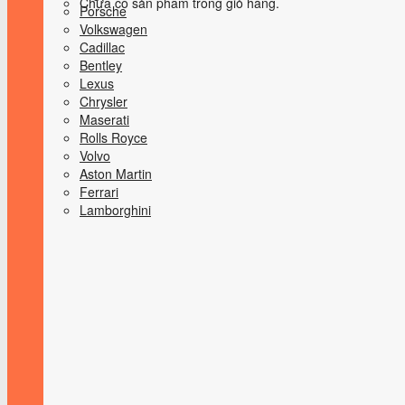
Chưa có sản phẩm trong giỏ hàng.
Porsche
Volkswagen
Cadillac
Bentley
Lexus
Chrysler
Maserati
Rolls Royce
Volvo
Aston Martin
Ferrari
Lamborghini