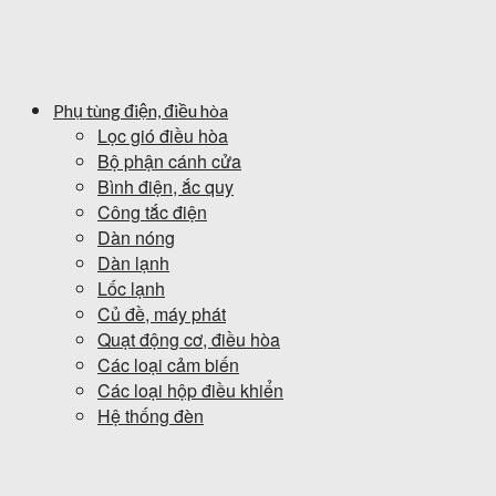
Phụ tùng điện, điều hòa
Lọc gió điều hòa
Bộ phận cánh cửa
Bình điện, ắc quy
Công tắc điện
Dàn nóng
Dàn lạnh
Lốc lạnh
Củ đề, máy phát
Quạt động cơ, điều hòa
Các loại cảm biến
Các loại hộp điều khiển
Hệ thống đèn