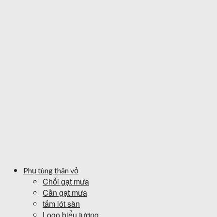
Phụ tùng thân vỏ
Chổi gạt mưa
Cần gạt mưa
tấm lót sàn
Logo biểu tượng