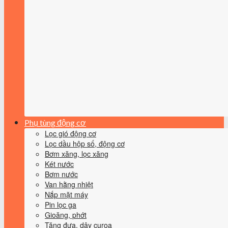
Phụ tùng động cơ
Lọc gió động cơ
Lọc dầu hộp số, động cơ
Bơm xăng, lọc xăng
Két nước
Bơm nước
Van hằng nhiệt
Nắp mặt máy
Pin lọc ga
Gioăng, phớt
Tăng đưa, dây curoa