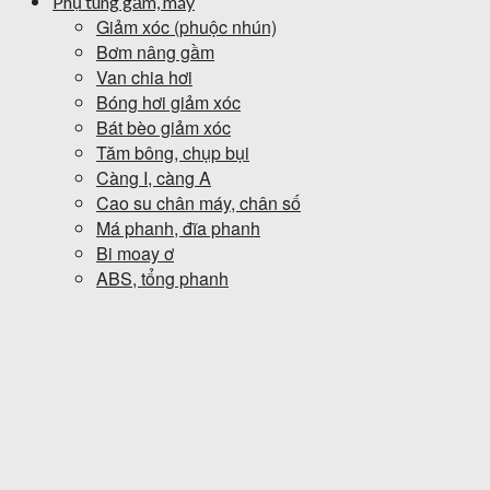
Phụ tùng gầm, máy
Giảm xóc (phuộc nhún)
Bơm nâng gầm
Van chia hơi
Bóng hơi giảm xóc
Bát bèo giảm xóc
Tăm bông, chụp bụi
Càng I, càng A
Cao su chân máy, chân số
Má phanh, đĩa phanh
Bi moay ơ
ABS, tổng phanh