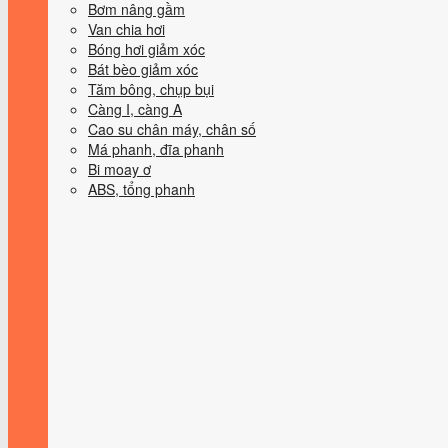
Bơm nâng gầm
Van chia hơi
Bóng hơi giảm xóc
Bát bèo giảm xóc
Tăm bông, chụp bụi
Càng I, càng A
Cao su chân máy, chân số
Má phanh, đĩa phanh
Bi moay ơ
ABS, tổng phanh