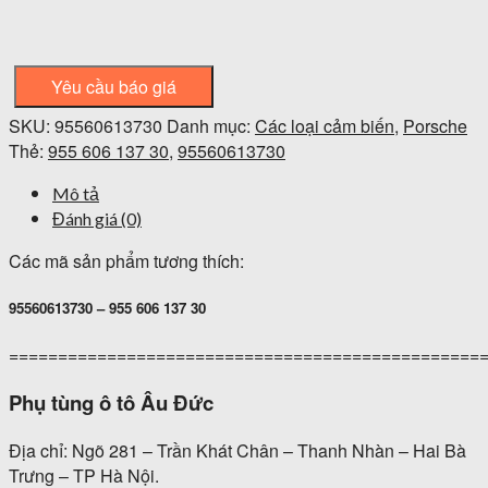
Yêu cầu báo giá
SKU:
95560613730
Danh mục:
Các loại cảm biến
,
Porsche
Thẻ:
955 606 137 30
,
95560613730
Mô tả
Đánh giá (0)
Các mã sản phẩm tương thích:
95560613730 – 955 606 137 30
================================================
Phụ tùng ô tô Âu Đức
Địa chỉ: Ngõ 281 – Trần Khát Chân – Thanh Nhàn – Hai Bà
Trưng – TP Hà Nội.