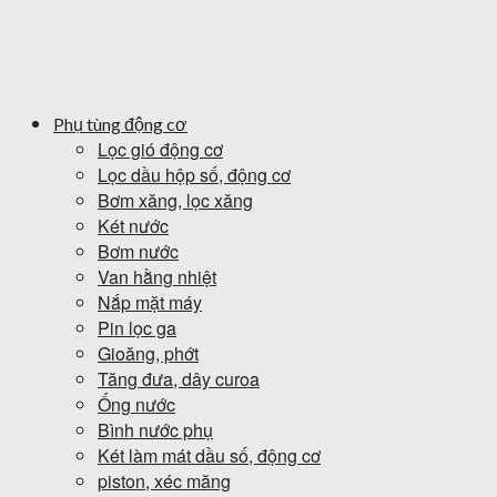
Phụ tùng động cơ
Lọc gió động cơ
Lọc dầu hộp số, động cơ
Bơm xăng, lọc xăng
Két nước
Bơm nước
Van hằng nhiệt
Nắp mặt máy
Pin lọc ga
Gioăng, phớt
Tăng đưa, dây curoa
Ống nước
Bình nước phụ
Két làm mát dầu số, động cơ
piston, xéc măng