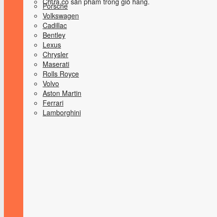
Chưa có sản phẩm trong giỏ hàng.
Porsche
Volkswagen
Cadillac
Bentley
Lexus
Chrysler
Maserati
Rolls Royce
Volvo
Aston Martin
Ferrari
Lamborghini