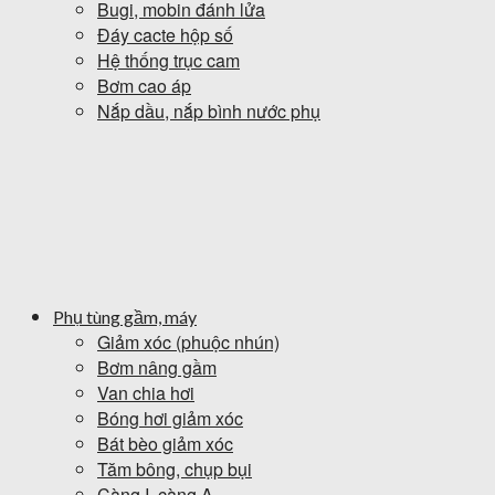
Bugi, mobin đánh lửa
Đáy cacte hộp số
Hệ thống trục cam
Bơm cao áp
Nắp dầu, nắp bình nước phụ
Phụ tùng gầm, máy
Giảm xóc (phuộc nhún)
Bơm nâng gầm
Van chia hơi
Bóng hơi giảm xóc
Bát bèo giảm xóc
Tăm bông, chụp bụi
Càng I, càng A