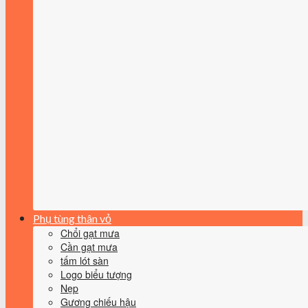
Phụ tùng thân vỏ
Chổi gạt mưa
Cần gạt mưa
tấm lót sàn
Logo biểu tượng
Nẹp
Gương chiếu hậu