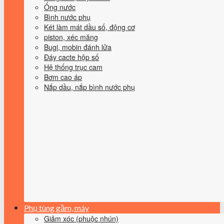
Ống nước
Bình nước phụ
Két làm mát dầu số, động cơ
piston, xéc măng
Bugi, mobin đánh lửa
Đáy cacte hộp số
Hệ thống trục cam
Bơm cao áp
Nắp dầu, nắp bình nước phụ
Phụ tùng gầm, máy
Giảm xóc (phuộc nhún)