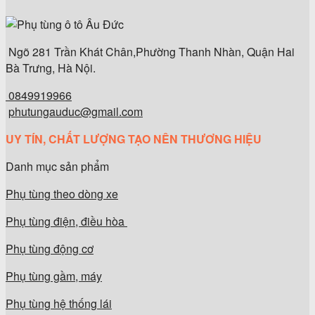
Ngõ 281 Trần Khát Chân,Phường Thanh Nhàn, Quận Hai
Bà Trưng, Hà Nội.
0849919966
phutungauduc@gmail.com
UY TÍN, CHẤT LƯỢNG TẠO NÊN THƯƠNG HIỆU
Danh mục sản phẩm
Phụ tùng theo dòng xe
Phụ tùng điện, điều hòa
Phụ tùng động cơ
Phụ tùng gầm, máy
Phụ tùng hệ thống lái