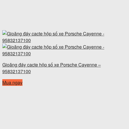
Gioăng đáy cacte hộp số xe Porsche Cayenne –
95832137100
Mua ngay