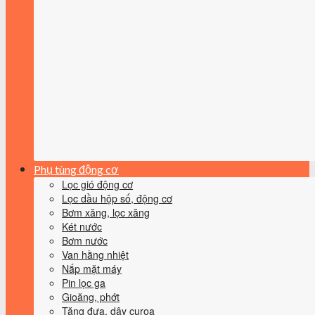
Phụ tùng động cơ
Lọc gió động cơ
Lọc dầu hộp số, động cơ
Bơm xăng, lọc xăng
Két nước
Bơm nước
Van hằng nhiệt
Nắp mặt máy
Pin lọc ga
Gioăng, phớt
Tăng đưa, dây curoa