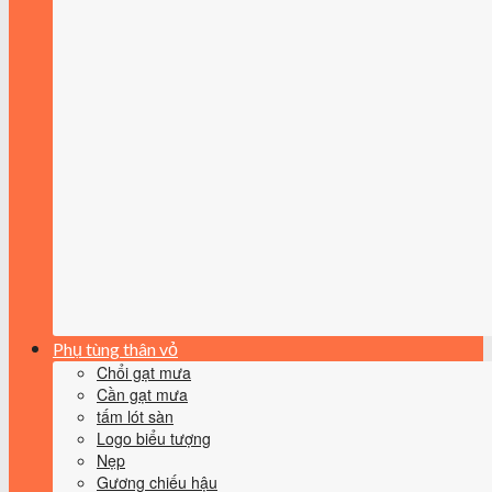
Phụ tùng thân vỏ
Chổi gạt mưa
Cần gạt mưa
tấm lót sàn
Logo biểu tượng
Nẹp
Gương chiếu hậu