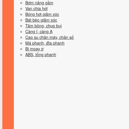
Bơm nâng gầm
Van chia hơi
Bóng hơi giảm xóc
Bát bèo giảm xóc
Tăm bông, chụp bụi
Càng I, càng A
Cao su chân máy, chân số
Má phanh, đĩa phanh
Bi moay ơ
ABS, tổng phanh