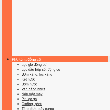
Phụ tùng động cơ
Lọc gió động cơ
Lọc dầu hộp số, động cơ
Bơm xăng, lọc xăng
Két nước
Bơm nước
Van hằng nhiệt
Nắp mặt máy
Pin lọc ga
Gioăng, phớt
Tăng đưa, dây curoa