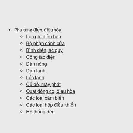
Phụ tùng điện, điều hòa
Lọc gió điều hòa
Bộ phận cánh cửa
Bình điện, ắc quy
Công tắc điện
Dàn nóng
Dàn lạnh
Lốc lạnh
Củ đề, máy phát
Quạt động cơ, điều hòa
Các loại cảm biến
Các loại hộp điều khiển
Hệ thống đèn