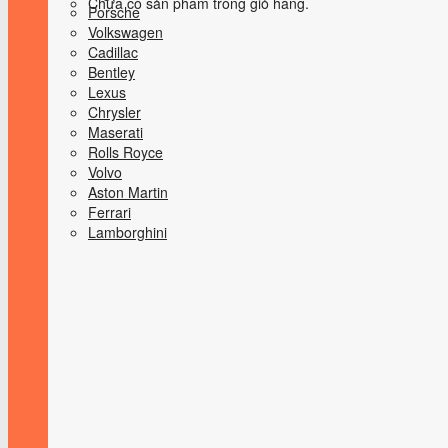
Chưa có sản phẩm trong giỏ hàng.
Porsche
Volkswagen
Cadillac
Bentley
Lexus
Chrysler
Maserati
Rolls Royce
Volvo
Aston Martin
Ferrari
Lamborghini