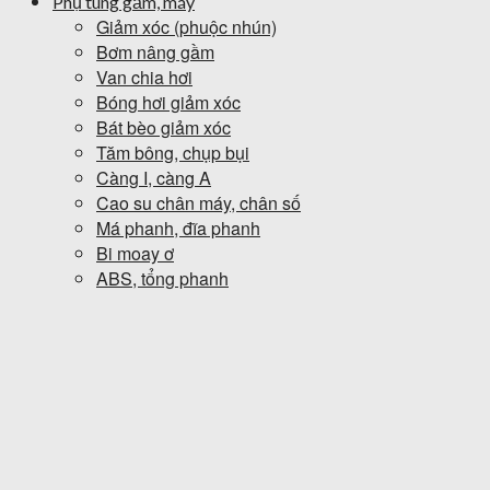
Phụ tùng gầm, máy
Giảm xóc (phuộc nhún)
Bơm nâng gầm
Van chia hơi
Bóng hơi giảm xóc
Bát bèo giảm xóc
Tăm bông, chụp bụi
Càng I, càng A
Cao su chân máy, chân số
Má phanh, đĩa phanh
Bi moay ơ
ABS, tổng phanh