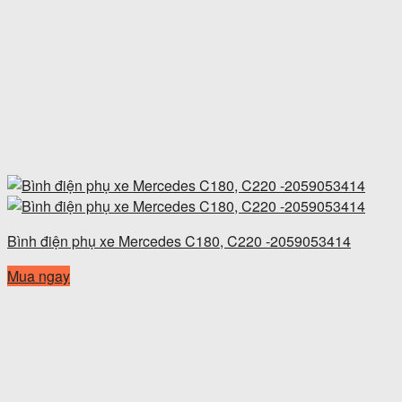
Bình điện phụ xe Mercedes C180, C220 -2059053414
Mua ngay