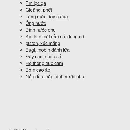
Pin lọc ga
Gioăng, phớt
Tăng đưa, dây curoa
Ống nước
Bình nước phụ
Két làm mát dầu số, động cơ
piston, xéc măng
Bugi, mobin đánh lửa
Đáy cacte hộp số
Hệ thống trục cam
Bơm cao áp
Nắp dầu, nắp bình nước phụ