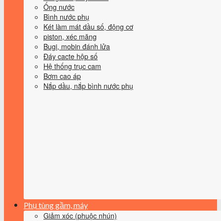
Ống nước
Bình nước phụ
Két làm mát dầu số, động cơ
piston, xéc măng
Bugi, mobin đánh lửa
Đáy cacte hộp số
Hệ thống trục cam
Bơm cao áp
Nắp dầu, nắp bình nước phụ
Phụ tùng gầm, máy
Giảm xóc (phuộc nhún)