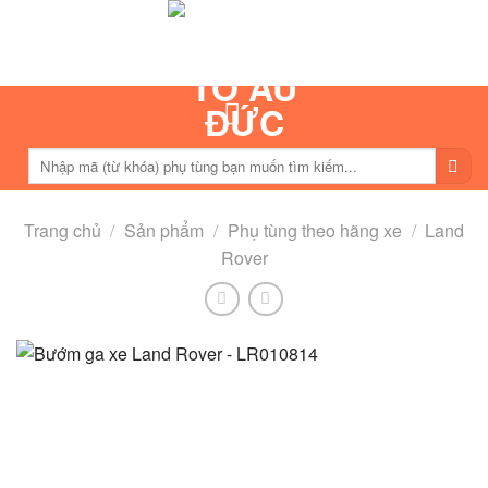
Skip
to
content
Tìm
kiếm:
Trang chủ
/
Sản phẩm
/
Phụ tùng theo hãng xe
/
Land
Rover