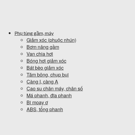
Phụ tùng gầm, máy
Giảm xóc (phuộc nhún)
Bơm nâng gầm
Van chia hơi
Bóng hơi giảm xóc
Bát bèo giảm xóc
Tăm bông, chụp bụi
Càng I, càng A
Cao su chân máy, chân số
Má phanh, đĩa phanh
Bi moay ơ
ABS, tổng phanh