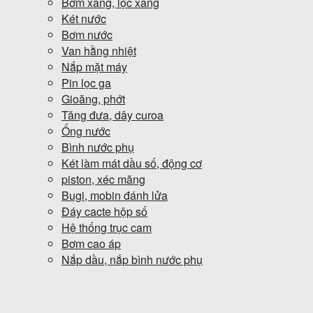
Bơm xăng, lọc xăng
Két nước
Bơm nước
Van hằng nhiệt
Nắp mặt máy
Pin lọc ga
Gioăng, phớt
Tăng đưa, dây curoa
Ống nước
Bình nước phụ
Két làm mát dầu số, động cơ
piston, xéc măng
Bugi, mobin đánh lửa
Đáy cacte hộp số
Hệ thống trục cam
Bơm cao áp
Nắp dầu, nắp bình nước phụ