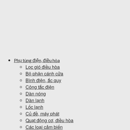
Phụ tùng điện, điều hòa
Lọc gió điều hòa
Bộ phận cánh cửa
Bình điện, ắc quy
Công tắc điện
Dàn nóng
Dàn lạnh
Lốc lạnh
Củ đề, máy phát
Quạt động cơ, điều hòa
Các loại cảm biến