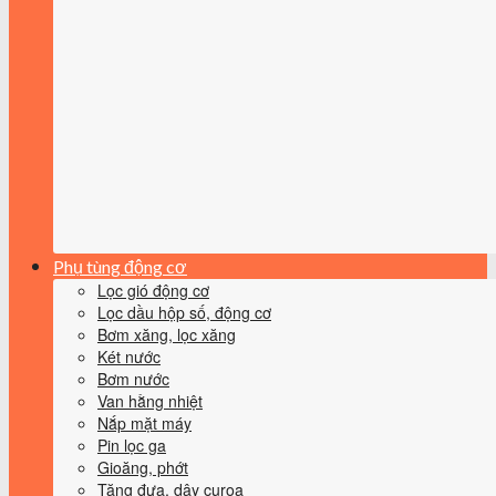
Phụ tùng động cơ
Lọc gió động cơ
Lọc dầu hộp số, động cơ
Bơm xăng, lọc xăng
Két nước
Bơm nước
Van hằng nhiệt
Nắp mặt máy
Pin lọc ga
Gioăng, phớt
Tăng đưa, dây curoa