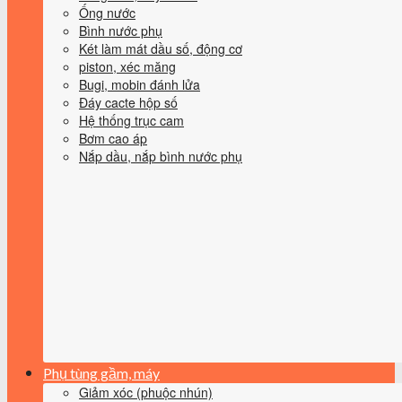
Ống nước
Bình nước phụ
Két làm mát dầu số, động cơ
piston, xéc măng
Bugi, mobin đánh lửa
Đáy cacte hộp số
Hệ thống trục cam
Bơm cao áp
Nắp dầu, nắp bình nước phụ
Phụ tùng gầm, máy
Giảm xóc (phuộc nhún)