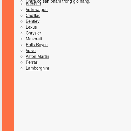
Chưa có sản phẩm trong giỏ hàng.
Porsche
Volkswagen
Cadillac
Bentley
Lexus
Chrysler
Maserati
Rolls Royce
Volvo
Aston Martin
Ferrari
Lamborghini