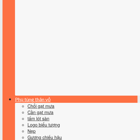
Phụ tùng thân vỏ
Chổi gạt mưa
Cần gạt mưa
tấm lót sàn
Logo biểu tượng
Nẹp
Gương chiếu hậu