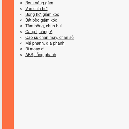
Bơm nâng gầm
Van chia hơi
Bóng hơi giảm xóc
Bát bèo giảm xóc
Tăm bông, chụp bụi
Càng I, càng A
Cao su chân máy, chân số
Má phanh, đĩa phanh
Bi moay ơ
ABS, tổng phanh