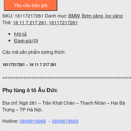
Yêu cầu báo giá
SKU:
16117217261
Danh mục:
BMW
,
Bơm xăng, lọc xăng
Thẻ:
16 11 7 217 261
,
16117217261
Mô tả
Đánh giá (0)
Các mã sản phẩm tương thích:
16117217261 – 16 11 7 217 261
================================================
Phụ tùng ô tô Âu Đức
Địa chỉ: Ngõ 281 – Trần Khát Chân – Thanh Nhàn – Hai Bà
Trưng – TP Hà Nội.
Hotline:
0849919966
–
0849879669