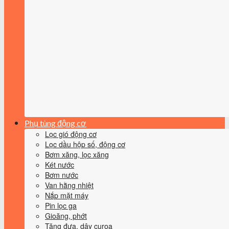
Phụ tùng động cơ
Lọc gió động cơ
Lọc dầu hộp số, động cơ
Bơm xăng, lọc xăng
Két nước
Bơm nước
Van hằng nhiệt
Nắp mặt máy
Pin lọc ga
Gioăng, phớt
Tăng đưa, dây curoa