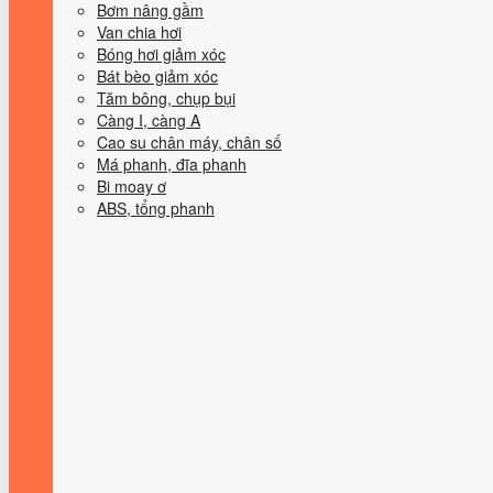
Bơm nâng gầm
Van chia hơi
Bóng hơi giảm xóc
Bát bèo giảm xóc
Tăm bông, chụp bụi
Càng I, càng A
Cao su chân máy, chân số
Má phanh, đĩa phanh
Bi moay ơ
ABS, tổng phanh