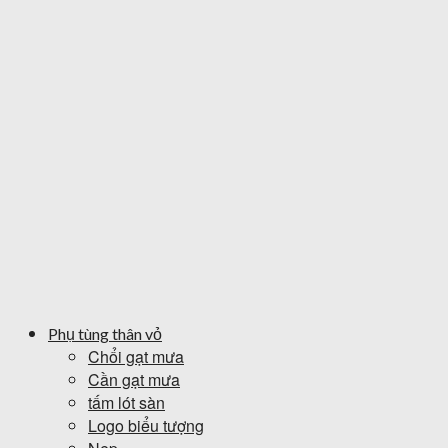
Phụ tùng thân vỏ
Chổi gạt mưa
Cần gạt mưa
tấm lót sàn
Logo biểu tượng