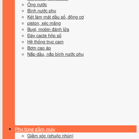
Ống nước
Bình nước phụ
Két làm mát dầu số, động cơ
piston, xéc măng
Bugi, mobin đánh lửa
Đáy cacte hộp số
Hệ thống trục cam
Bơm cao áp
Nắp dầu, nắp bình nước phụ
Phụ tùng gầm, máy
Giảm xóc (phuộc nhún)