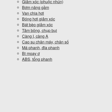
Giảm xóc (phuộc nhún)
Bơm nâng gầm
Van chia hơi
Bóng hơi giảm xóc
Bát bèo giảm xóc
Tăm bông, chụp bụi
Càng I, càng A
Cao su chân máy, chân số
Má phanh, đĩa phanh
Bi moay ơ
ABS, tổng phanh