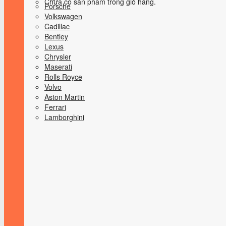
Chưa có sản phẩm trong giỏ hàng.
Porsche
Volkswagen
Cadillac
Bentley
Lexus
Chrysler
Maserati
Rolls Royce
Volvo
Aston Martin
Ferrari
Lamborghini