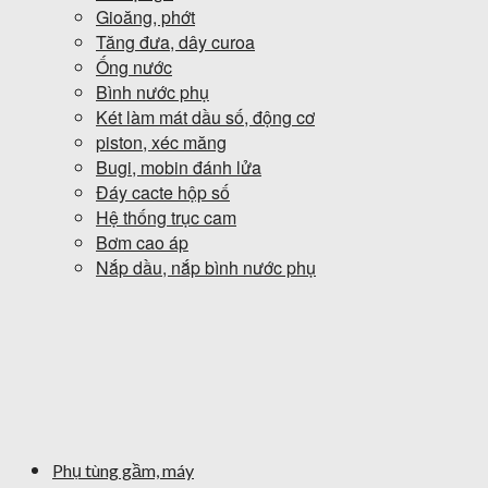
Gioăng, phớt
Tăng đưa, dây curoa
Ống nước
Bình nước phụ
Két làm mát dầu số, động cơ
piston, xéc măng
Bugi, mobin đánh lửa
Đáy cacte hộp số
Hệ thống trục cam
Bơm cao áp
Nắp dầu, nắp bình nước phụ
Phụ tùng gầm, máy