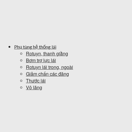
Phụ tùng hệ thống lái
Rotuyn, thanh giằng
Bơm trợ lực lái
Rotuyn lái trong, ngoài
Giảm chấn các đăng
Thước lái
Vô lăng