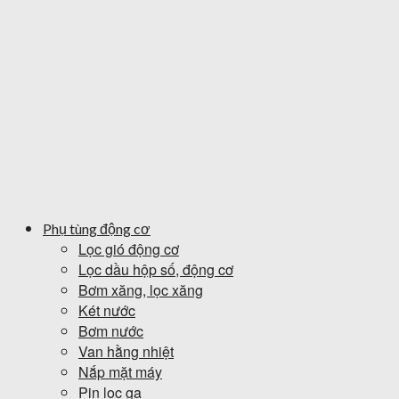
Phụ tùng động cơ
Lọc gió động cơ
Lọc dầu hộp số, động cơ
Bơm xăng, lọc xăng
Két nước
Bơm nước
Van hằng nhiệt
Nắp mặt máy
Pin lọc ga