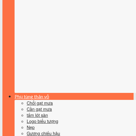
Phụ tùng thân vỏ
Chổi gạt mưa
Cần gạt mưa
tấm lót sàn
Logo biểu tượng
Nẹp
Gương chiếu hậu