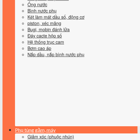
Ống nước
Bình nước phụ
Két làm mát dầu số, động cơ
piston, xéc măng
Bugi, mobin đánh lửa
Đáy cacte hộp số
Hệ thống trục cam
Bơm cao áp
Nắp dầu, nắp bình nước phụ
Phụ tùng gầm, máy
Giảm xóc (phuộc nhún)