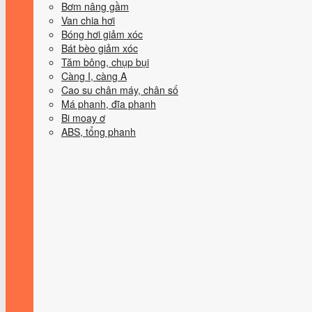
Bơm nâng gầm
Van chia hơi
Bóng hơi giảm xóc
Bát bèo giảm xóc
Tăm bông, chụp bụi
Càng I, càng A
Cao su chân máy, chân số
Má phanh, đĩa phanh
Bi moay ơ
ABS, tổng phanh