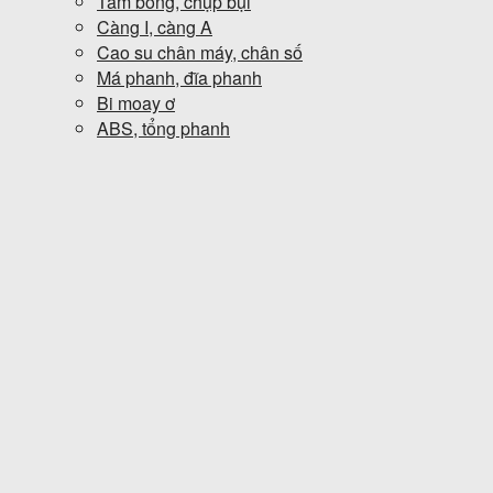
Tăm bông, chụp bụi
Càng I, càng A
Cao su chân máy, chân số
Má phanh, đĩa phanh
Bi moay ơ
ABS, tổng phanh