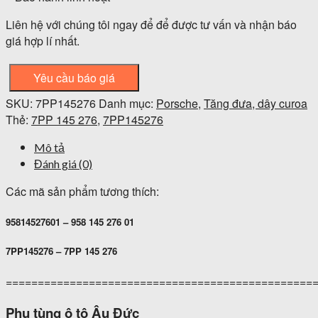
Liên hệ với chúng tôi ngay để để được tư vấn và nhận báo
giá hợp lí nhất.
Yêu cầu báo giá
SKU:
7PP145276
Danh mục:
Porsche
,
Tăng đưa, dây curoa
Thẻ:
7PP 145 276
,
7PP145276
Mô tả
Đánh giá (0)
Các mã sản phẩm tương thích:
95814527601 – 958 145 276 01
7PP145276 – 7PP 145 276
================================================
Phụ tùng ô tô Âu Đức