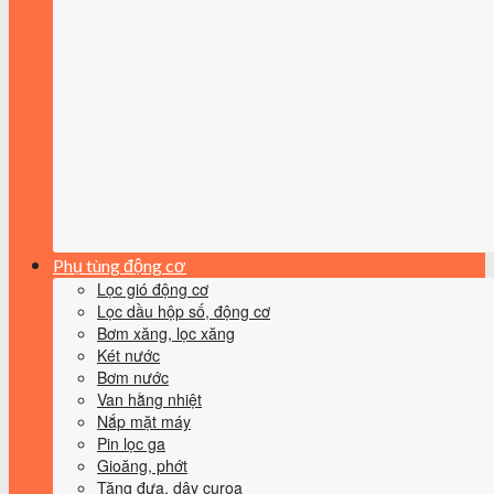
Phụ tùng động cơ
Lọc gió động cơ
Lọc dầu hộp số, động cơ
Bơm xăng, lọc xăng
Két nước
Bơm nước
Van hằng nhiệt
Nắp mặt máy
Pin lọc ga
Gioăng, phớt
Tăng đưa, dây curoa