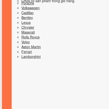
Chưa có sản phẩm trong giỏ hàng.
Porsche
Volkswagen
Cadillac
Bentley
Lexus
Chrysler
Maserati
Rolls Royce
Volvo
Aston Martin
Ferrari
Lamborghini