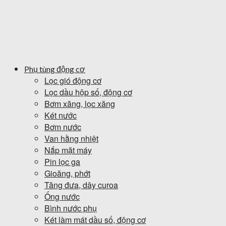
Phụ tùng động cơ
Lọc gió động cơ
Lọc dầu hộp số, động cơ
Bơm xăng, lọc xăng
Két nước
Bơm nước
Van hằng nhiệt
Nắp mặt máy
Pin lọc ga
Gioăng, phớt
Tăng đưa, dây curoa
Ống nước
Bình nước phụ
Két làm mát dầu số, động cơ