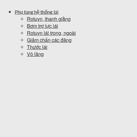
Phụ tùng hệ thống lái
Rotuyn, thanh giằng
Bơm trợ lực lái
Rotuyn lái trong, ngoài
Giảm chấn các đăng
Thước lái
Vô lăng