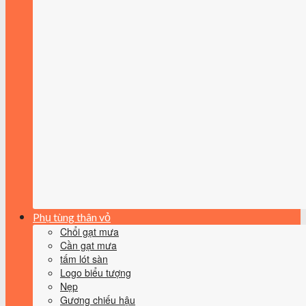
Phụ tùng thân vỏ
Chổi gạt mưa
Cần gạt mưa
tấm lót sàn
Logo biểu tượng
Nẹp
Gương chiếu hậu