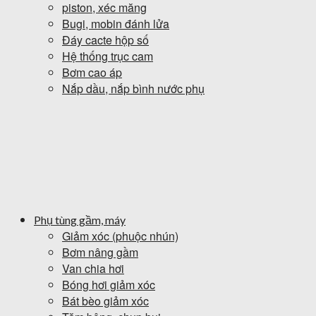
piston, xéc măng
Bugi, mobin đánh lửa
Đáy cacte hộp số
Hệ thống trục cam
Bơm cao áp
Nắp dầu, nắp bình nước phụ
Phụ tùng gầm, máy
Giảm xóc (phuộc nhún)
Bơm nâng gầm
Van chia hơi
Bóng hơi giảm xóc
Bát bèo giảm xóc