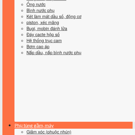
Ống nước
Bình nước phụ
Két làm mát dầu số, động cơ
piston, xéc măng
Bugi, mobin đánh lửa
Đáy cacte hộp số
Hệ thống trục cam
Bơm cao áp
Nắp dầu, nắp bình nước phụ
Phụ tùng gầm, máy
Giảm xóc (phuộc nhún)