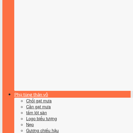
Phụ tùng thân vỏ
Chổi gạt mưa
Cần gạt mưa
tấm lót sàn
Logo biểu tượng
Nẹp
Gương chiếu hậu