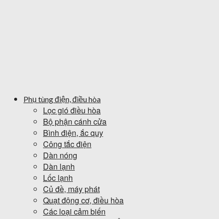
Phụ tùng điện, điều hòa
Lọc gió điều hòa
Bộ phận cánh cửa
Bình điện, ắc quy
Công tắc điện
Dàn nóng
Dàn lạnh
Lốc lạnh
Củ đề, máy phát
Quạt động cơ, điều hòa
Các loại cảm biến