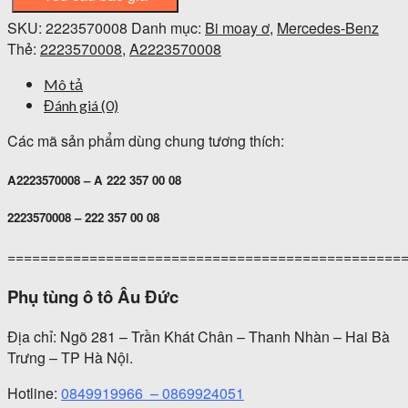
SKU:
2223570008
Danh mục:
Bi moay ơ
,
Mercedes-Benz
Thẻ:
2223570008
,
A2223570008
Mô tả
Đánh giá (0)
Các mã sản phẩm dùng chung tương thích:
A2223570008 – A 222 357 00 08
2223570008 – 222 357 00 08
================================================
Phụ tùng ô tô Âu Đức
Địa chỉ: Ngõ 281 – Trần Khát Chân – Thanh Nhàn – Hai Bà
Trưng – TP Hà Nội.
Hotline:
0849919966
–
0869924051