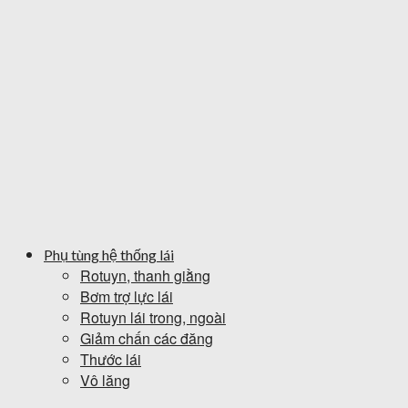
Phụ tùng hệ thống lái
Rotuyn, thanh giằng
Bơm trợ lực lái
Rotuyn lái trong, ngoài
Giảm chấn các đăng
Thước lái
Vô lăng