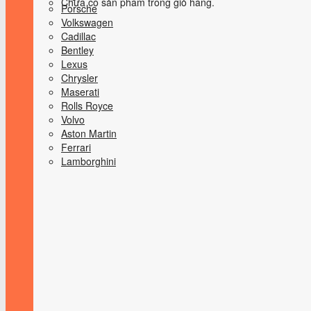
Chưa có sản phẩm trong giỏ hàng.
Porsche
Volkswagen
Cadillac
Bentley
Lexus
Chrysler
Maserati
Rolls Royce
Volvo
Aston Martin
Ferrari
Lamborghini