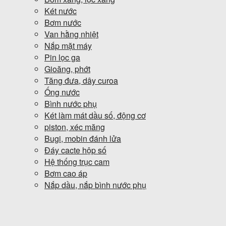
Két nước
Bơm nước
Van hằng nhiệt
Nắp mặt máy
Pin lọc ga
Gioăng, phớt
Tăng đưa, dây curoa
Ống nước
Bình nước phụ
Két làm mát dầu số, động cơ
piston, xéc măng
Bugi, mobin đánh lửa
Đáy cacte hộp số
Hệ thống trục cam
Bơm cao áp
Nắp dầu, nắp bình nước phụ