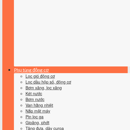
Phụ tùng động cơ
Lọc gió động cơ
Lọc dầu hộp số, động cơ
Bơm xăng, lọc xăng
Két nước
Bơm nước
Van hằng nhiệt
Nắp mặt máy
Pin lọc ga
Gioăng, phớt
Tăng đưa, dây curoa