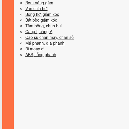
Bơm nâng gầm
Van chia hơi
Bóng hơi giảm xóc
Bát bèo giảm xóc
Tăm bông, chụp bụi
Càng I, càng A
Cao su chân máy, chân số
Má phanh, đĩa phanh
Bi moay ơ
ABS, tổng phanh