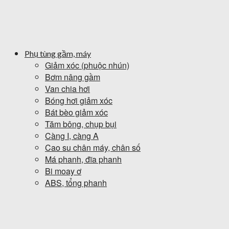
Phụ tùng gầm, máy
Giảm xóc (phuộc nhún)
Bơm nâng gầm
Van chia hơi
Bóng hơi giảm xóc
Bát bèo giảm xóc
Tăm bông, chụp bụi
Càng I, càng A
Cao su chân máy, chân số
Má phanh, đĩa phanh
Bi moay ơ
ABS, tổng phanh