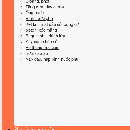
Gioăng, phớt
Tăng đưa, dây curoa
Ống nước
Bình nước phụ
Két làm mát dầu số, động cơ
piston, xéc măng
Bugi, mobin đánh lửa
Đáy cacte hộp số
Hệ thống trục cam
Bơm cao áp
Nắp dầu, nắp bình nước phụ
Phụ tùng gầm, máy