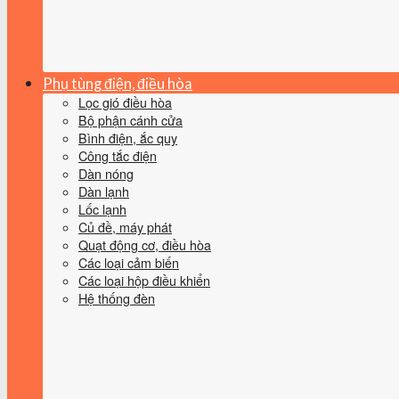
Phụ tùng điện, điều hòa
Lọc gió điều hòa
Bộ phận cánh cửa
Bình điện, ắc quy
Công tắc điện
Dàn nóng
Dàn lạnh
Lốc lạnh
Củ đề, máy phát
Quạt động cơ, điều hòa
Các loại cảm biến
Các loại hộp điều khiển
Hệ thống đèn