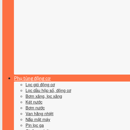
Phụ tùng động cơ
Lọc gió động cơ
Lọc dầu hộp số, động cơ
Bơm xăng, lọc xăng
Két nước
Bơm nước
Van hằng nhiệt
Nắp mặt máy
Pin lọc ga