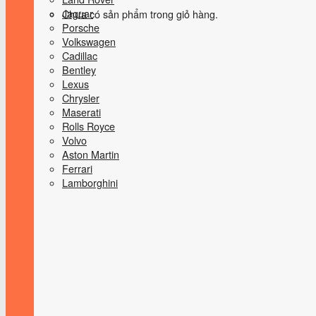
Jaguar
Chưa có sản phẩm trong giỏ hàng.
Porsche
Volkswagen
Cadillac
Bentley
Lexus
Chrysler
Maserati
Rolls Royce
Volvo
Aston Martin
Ferrari
Lamborghini