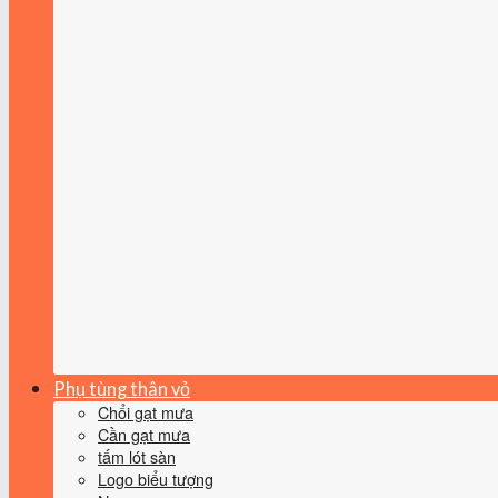
Phụ tùng thân vỏ
Chổi gạt mưa
Cần gạt mưa
tấm lót sàn
Logo biểu tượng