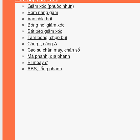
Giảm xóc (phuộc nhún)
Bơm nâng gầm
Van chia hơi
Bóng hơi giảm xóc
Bát bèo giảm xóc
Tăm bông, chụp bụi
Càng I, càng A
Cao su chân máy, chân số
Má phanh, đĩa phanh
Bi moay ơ
ABS, tổng phanh