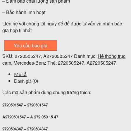
– Đảm bảo chất lượng sản phẩm
– Bảo hành linh hoạt
Liên hệ với chúng tôi ngay để để được tư vấn và nhận báo
giá hợp lí nhất
Yêu cầu báo giá
SKU:
2720505247, A2720505247
Danh mục:
Hệ thống trục
cam
,
Mercedes-Benz
Thẻ:
2720505247
,
A2720505247
Mô tả
Đánh giá (0)
Các mã sản phẩm dùng chung tương thích:
2720501547 – 2720501547
A2720501547 – A 272 050 15 47
2720504347 – 2720504347