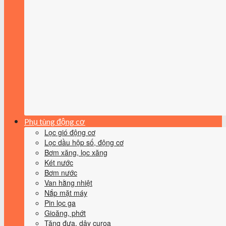
Phụ tùng động cơ
Lọc gió động cơ
Lọc dầu hộp số, động cơ
Bơm xăng, lọc xăng
Két nước
Bơm nước
Van hằng nhiệt
Nắp mặt máy
Pin lọc ga
Gioăng, phớt
Tăng đưa, dây curoa