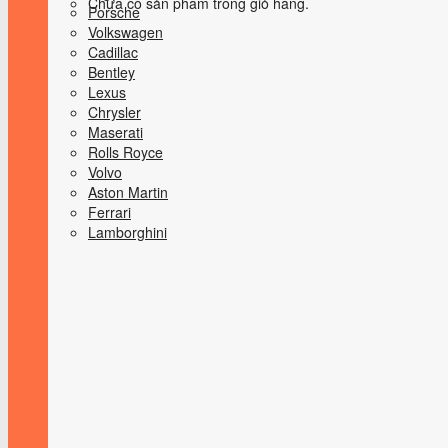
Chưa có sản phẩm trong giỏ hàng.
Porsche
Volkswagen
Cadillac
Bentley
Lexus
Chrysler
Maserati
Rolls Royce
Volvo
Aston Martin
Ferrari
Lamborghini