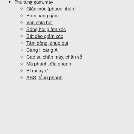
Phụ tùng gầm, máy
Giảm xóc (phuộc nhún)
Bơm nâng gầm
Van chia hơi
Bóng hơi giảm xóc
Bát bèo giảm xóc
Tăm bông, chụp bụi
Càng I, càng A
Cao su chân máy, chân số
Má phanh, đĩa phanh
Bi moay ơ
ABS, tổng phanh