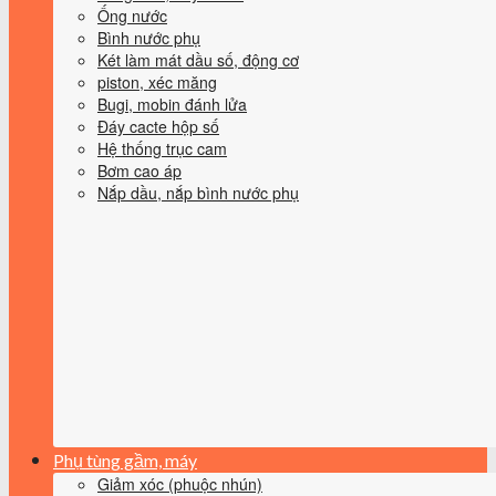
Ống nước
Bình nước phụ
Két làm mát dầu số, động cơ
piston, xéc măng
Bugi, mobin đánh lửa
Đáy cacte hộp số
Hệ thống trục cam
Bơm cao áp
Nắp dầu, nắp bình nước phụ
Phụ tùng gầm, máy
Giảm xóc (phuộc nhún)