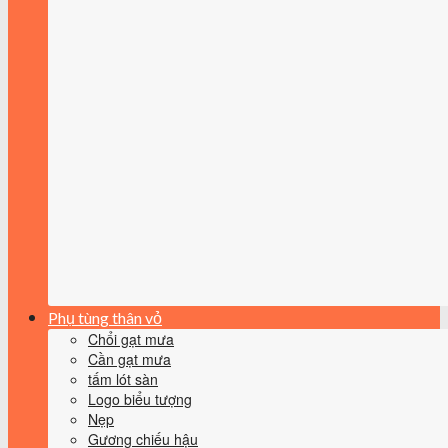
Phụ tùng thân vỏ
Chổi gạt mưa
Cần gạt mưa
tấm lót sàn
Logo biểu tượng
Nẹp
Gương chiếu hậu