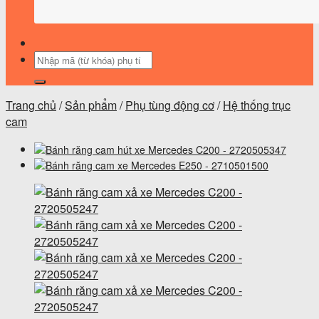
Tìm
kiếm:
Trang chủ
/
Sản phẩm
/
Phụ tùng động cơ
/
Hệ thống trục
cam