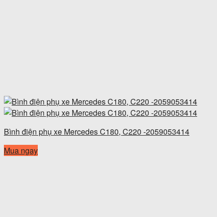
Bình điện phụ xe Mercedes C180, C220 -2059053414
Mua ngay