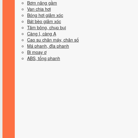
Bơm nâng gầm
Van chia hơi
Bóng hơi giảm xóc
Bát bèo giảm xóc
Tăm bông, chụp bụi
Càng I, càng A
Cao su chân máy, chân số
Má phanh, đĩa phanh
Bi moay ơ
ABS, tổng phanh