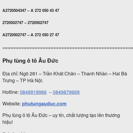
A2720504347 – A 272 050 43 47
2720502747 – 2720502747
A2720502747 – A 272 050 27 47
================================================
Phụ tùng ô tô Âu Đức
Địa chỉ: Ngõ 281 – Trần Khát Chân – Thanh Nhàn – Hai Bà
Trưng – TP Hà Nội.
Hotline:
0849919966
–
0849879669
Website:
phutungauduc.com
Phụ tùng ô tô Âu Đức – uy tín, chất lượng tạo lên thương
hiệu!