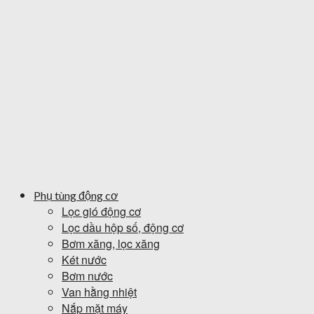
Phụ tùng động cơ
Lọc gió động cơ
Lọc dầu hộp số, động cơ
Bơm xăng, lọc xăng
Két nước
Bơm nước
Van hằng nhiệt
Nắp mặt máy