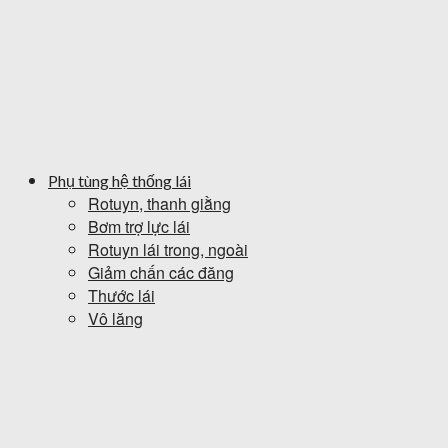
Phụ tùng hệ thống lái
Rotuyn, thanh giằng
Bơm trợ lực lái
Rotuyn lái trong, ngoài
Giảm chấn các đăng
Thước lái
Vô lăng