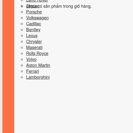
Jaguar
Chưa có sản phẩm trong giỏ hàng.
Porsche
Volkswagen
Cadillac
Bentley
Lexus
Chrysler
Maserati
Rolls Royce
Volvo
Aston Martin
Ferrari
Lamborghini