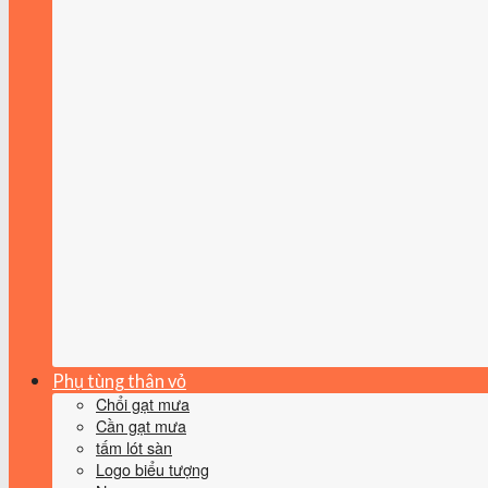
Phụ tùng thân vỏ
Chổi gạt mưa
Cần gạt mưa
tấm lót sàn
Logo biểu tượng