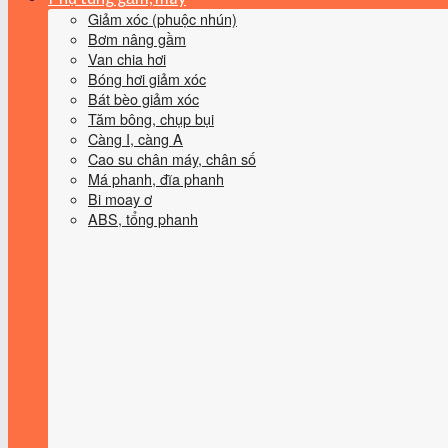
Giảm xóc (phuộc nhún)
Bơm nâng gầm
Van chia hơi
Bóng hơi giảm xóc
Bát bèo giảm xóc
Tăm bông, chụp bụi
Càng I, càng A
Cao su chân máy, chân số
Má phanh, đĩa phanh
Bi moay ơ
ABS, tổng phanh