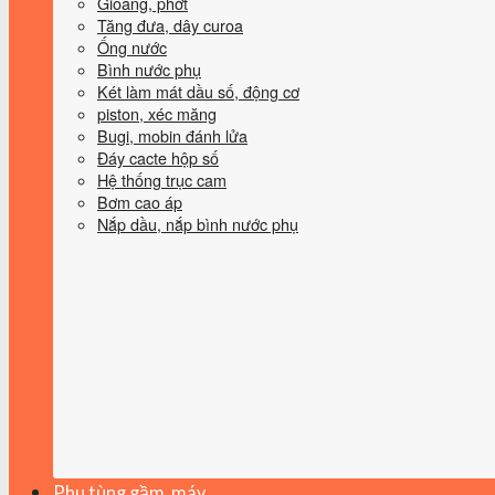
Gioăng, phớt
Tăng đưa, dây curoa
Ống nước
Bình nước phụ
Két làm mát dầu số, động cơ
piston, xéc măng
Bugi, mobin đánh lửa
Đáy cacte hộp số
Hệ thống trục cam
Bơm cao áp
Nắp dầu, nắp bình nước phụ
Phụ tùng gầm, máy