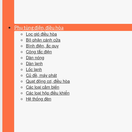
Phụ tùng điện, điều hòa
Lọc gió điều hòa
Bộ phận cánh cửa
Bình điện, ắc quy
Công tắc điện
Dàn nóng
Dàn lạnh
Lốc lạnh
Củ đề, máy phát
Quạt động cơ, điều hòa
Các loại cảm biến
Các loại hộp điều khiển
Hệ thống đèn