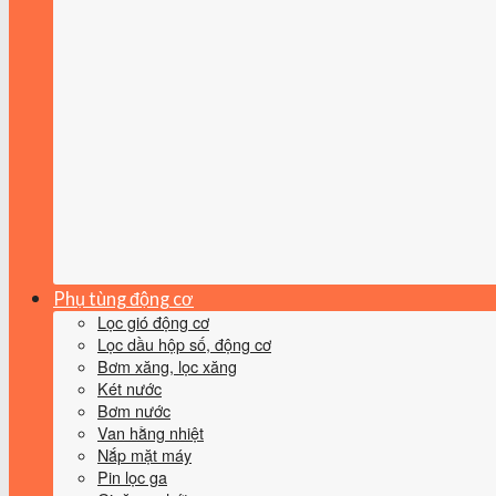
Phụ tùng động cơ
Lọc gió động cơ
Lọc dầu hộp số, động cơ
Bơm xăng, lọc xăng
Két nước
Bơm nước
Van hằng nhiệt
Nắp mặt máy
Pin lọc ga